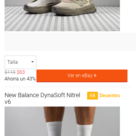
Talla
$110
$63
Ver en eBay
Ahorra un 43%
New Balance DynaSoft Nitrel
68
Decentes
v6