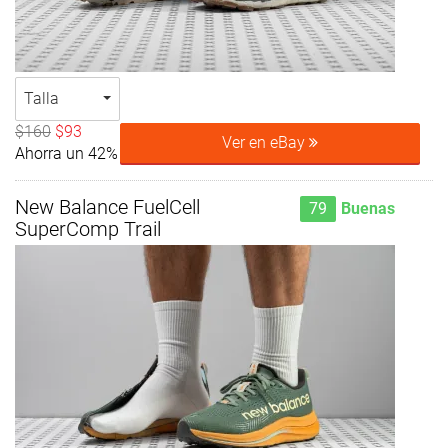
Talla
$160
$93
Ver en eBay
Ahorra un 42%
New Balance FuelCell
79
Buenas
SuperComp Trail