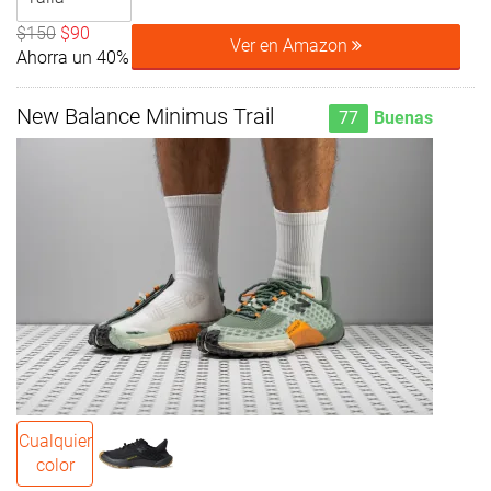
$150
$90
Ver en Amazon
Ahorra un 40%
New Balance Minimus Trail
77
Buenas
Cualquier
color