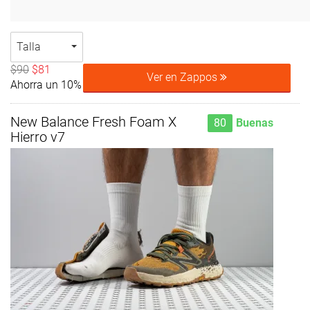
Talla
$90
$81
Ver en Zappos
Ahorra un 10%
New Balance Fresh Foam X
80
Buenas
Hierro v7