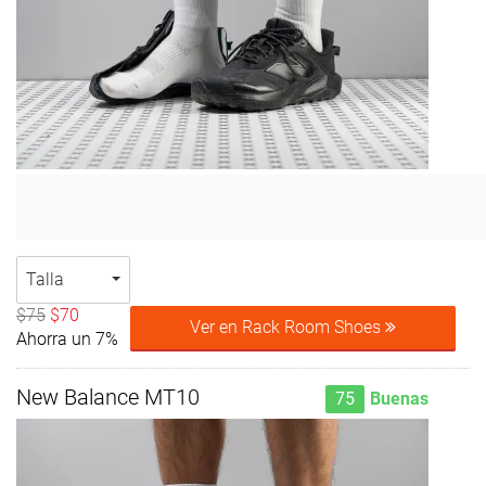
Talla
$75
$70
Ver en Rack Room Shoes
Ahorra un 7%
New Balance MT10
75
Buenas