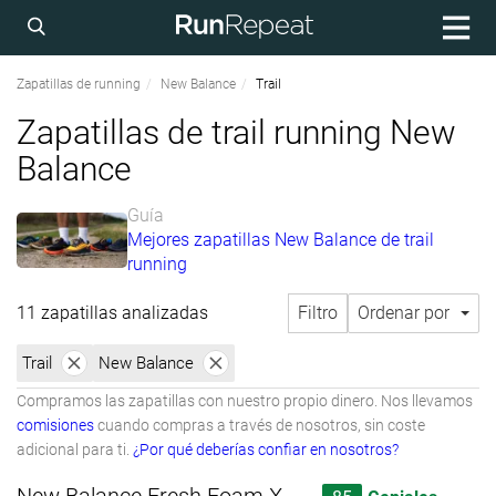
Zapatillas de running
New Balance
Trail
Zapatillas de trail running New
Balance
Guía
Mejores zapatillas New Balance de trail
running
11 zapatillas analizadas
Filtro
Ordenar por
Trail
New Balance
Compramos las zapatillas con nuestro propio dinero. Nos llevamos
comisiones
cuando compras a través de nosotros, sin coste
adicional para ti.
¿Por qué deberías confiar en nosotros?