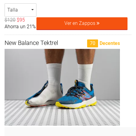
Talla
$120
$95
Ver en Zappos
Ahorra un 21%
New Balance Tektrel
70
Decentes