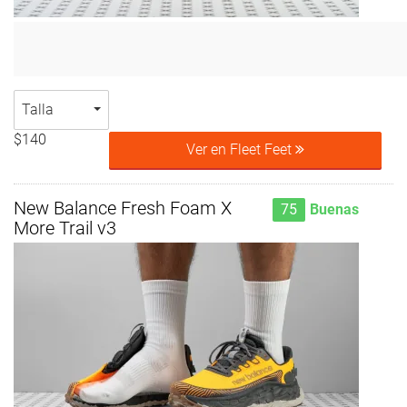
Talla
$140
Ver en Fleet Feet
New Balance Fresh Foam X
75
Buenas
More Trail v3