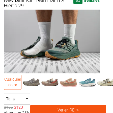
New Balance Fresh Foam X
85
Geniales
Hierro v9
Cualquier
color
Talla
$155
$120
Ver en REI
Ahorra un 23%