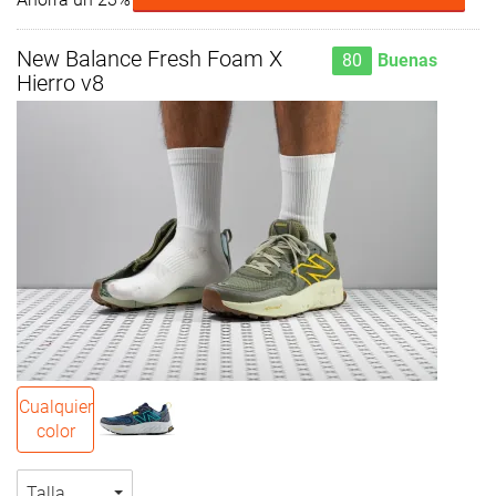
New Balance Fresh Foam X
80
Buenas
Hierro v8
Cualquier
color
Talla