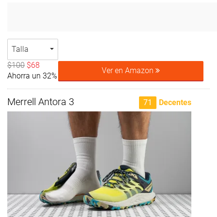
Talla
$100
$68
Ver en Amazon
Ahorra un 32%
Merrell Antora 3
71
Decentes