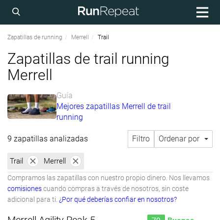
Zapatillas de running
Merrell
Trail
Zapatillas de trail running
Merrell
Guía
Mejores zapatillas Merrell de trail
running
9 zapatillas analizadas
Filtro
Ordenar por
Trail
Merrell
Compramos las zapatillas con nuestro propio dinero. Nos llevamos
comisiones
cuando compras a través de nosotros, sin coste
adicional para ti.
¿Por qué deberías confiar en nosotros?