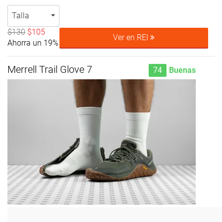
Talla
$130
$105
Ver en REI
Ahorra un 19%
Merrell Trail Glove 7
74
Buenas