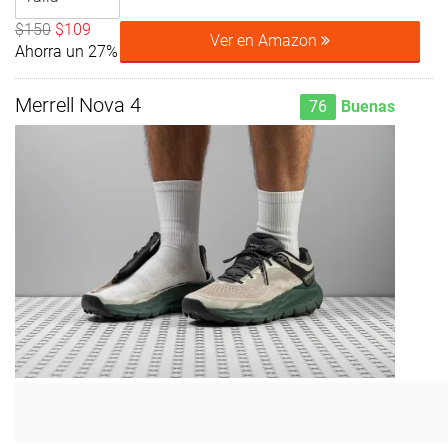
$150
$109
Ver en Amazon
Ahorra un 27%
Merrell Nova 4
76
Buenas