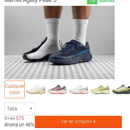
Merrell Agility Peak 5
79
Buenas
Cualquier
color
Talla
$140
$75
Ver en Amazon
Ahorra un 46%