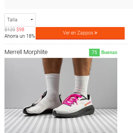
Talla
$120
$98
Ver en Zappos
Ahorra un 18%
Merrell Morphlite
75
Buenas