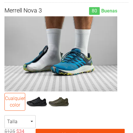
Merrell Nova 3
80
Buenas
Cualquier
color
Talla
$125
$34