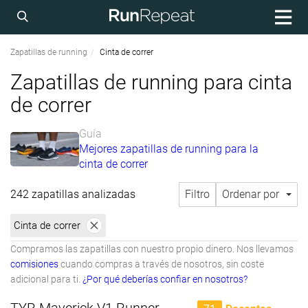
Zapatillas de running
Cinta de correr
Zapatillas de running para cinta
de correr
Guía
Mejores zapatillas de running para la
cinta de correr
242 zapatillas analizadas
Filtro
Ordenar por
Cinta de correr
Compramos las zapatillas con nuestro propio dinero. Nos llevamos
comisiones
cuando compras a través de nosotros, sin coste
adicional para ti.
¿Por qué deberías confiar en nosotros?