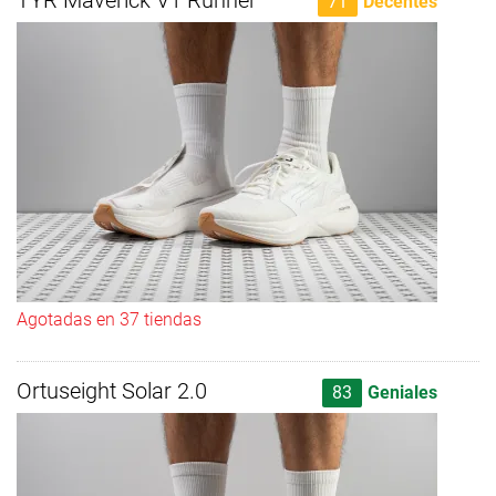
TYR Maverick V1 Runner
71
Decentes
Agotadas en 37 tiendas
Ortuseight Solar 2.0
83
Geniales