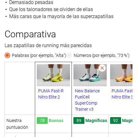
Demasiado pesadas
Que los talonadores se olviden de ellas
Más caras que la mayoría de las superzapatillas
Comparativa
Las zapatillas de running más parecidas
Palabras (por ejemplo, “Alta”)
Números (por ejemplo, "73 %")
PUMA Fast-R
New Balance
PUMA Fast-R
Nitro Elite 2
FuelCell
Nitro Elite 3
SuperComp
Trainer v3
Nuestra
78
Buenas
89
Magníficas
92
Magníf
puntuación