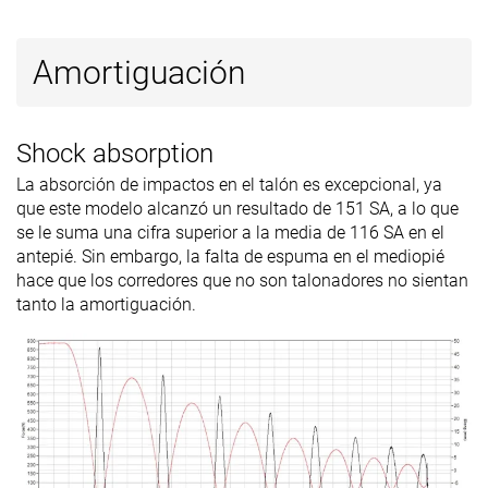
Removable
✓
✓
✗
insole
Amortiguación
Clasificación
#432
#36
#12
28% inferior
Top 10%
Top 4%
Popularidad
#605
#11
#105
1% inferior
Top 3%
Top 29%
Shock absorption
La absorción de impactos en el talón es excepcional, ya
que este modelo alcanzó un resultado de 151 SA, a lo que
se le suma una cifra superior a la media de 116 SA en el
antepié. Sin embargo, la falta de espuma en el mediopié
hace que los corredores que no son talonadores no sientan
tanto la amortiguación.