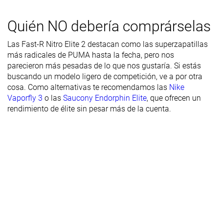
del talón
Durabilidad
Decente
Decente
Mala
Quién NO debería comprárselas
de la suela
exterior
Las Fast-R Nitro Elite 2 destacan como las superzapatillas
más radicales de PUMA hasta la fecha, pero nos
Transpirabilidad
Alta
Media
Media
parecieron más pesadas de lo que nos gustaría. Si estás
buscando un modelo ligero de competición, ve a por otra
Anchura /
Estrecha
Media
Estrecha
cosa. Como alternativas te recomendamos las
Nike
ajuste
Vaporfly 3
o las
Saucony Endorphin Elite
, que ofrecen un
Anchura de la
Estrecha
Media
Media
rendimiento de élite sin pesar más de la cuenta.
parte
delantera
Flexibilidad
Rígida
Rígida
Rígida
Rigidez
Rígidas
Rígidas
Moderadas
torsional
Rigidez del
Flexible
Moderado
Flexible
contrafuerte
del talón