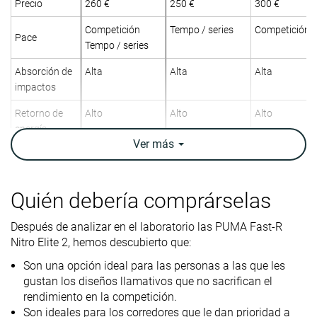
Precio
260 €
250 €
300 €
Competición
Tempo / series
Competición
Pace
Tempo / series
Absorción de
Alta
Alta
Alta
impactos
Retorno de
Alto
Alto
Alto
energía
Ver
más
Tracción
Alta
Alta
Alta
Arch support
Neutral
Neutral
Neutral
Quién debería comprárselas
Peso
9.3 oz / 264g
9.8 oz / 278g
6.1 oz / 173g
laboratorio
Después de analizar en el laboratorio las PUMA Fast-R
9 oz / 255g
9.8 oz / 278g
6 oz / 170g
Peso marca
Nitro Elite 2, hemos descubierto que:
Son una opción ideal para las personas a las que les
Lightweight
✗
✗
✓
gustan los diseños llamativos que no sacrifican el
Drop
7.8 mm
7.3 mm
8.3 mm
rendimiento en la competición.
laboratorio
Son ideales para los corredores que le dan prioridad a
8.0 mm
6.0 mm
8.0 mm