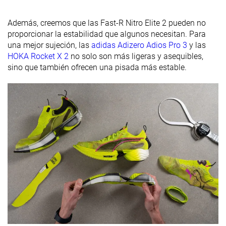
Placa
Placa de carbono
Placa de carbono
Placa de carb
Además, creemos que las Fast-R Nitro Elite 2 pueden no
Rocker
✗
✓
✓
proporcionar la estabilidad que algunos necesitan. Para
una mejor sujeción, las
adidas Adizero Adios Pro 3
y las
Talón
39.7 mm
36.8 mm
38.5 mm
HOKA Rocket X 2
no solo son más ligeras y asequibles,
laboratorio
sino que también ofrecen una pisada más estable.
40.0 mm
41.0 mm
40.0 mm
Talón marca
Antepié
31.9 mm
29.5 mm
30.2 mm
laboratorio
Antepié
32.0 mm
35.0 mm
32.0 mm
marca
Anchuras
Estándar
Estándar
Estándar
disponibles
Ancho
Orthotic
✓
✓
✗
friendly
Verano
Todas las
Todas las
Estación
Todas las
estaciones
estaciones
estaciones