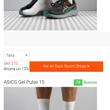
Talla
$80
$70
Ver en Rack Room Shoes
Ahorra un 13%
ASICS Gel Pulse 15
78
Buenas