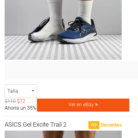
Talla
$110
$72
Ver en eBay
Ahorra un 35%
ASICS Gel Excite Trail 2
69
Decentes