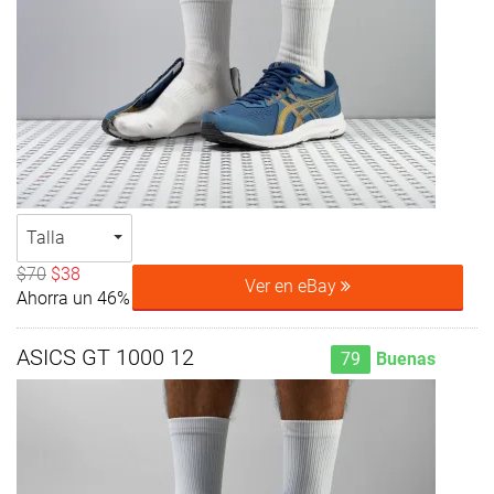
Talla
$70
$38
Ver en eBay
Ahorra un 46%
ASICS GT 1000 12
79
Buenas