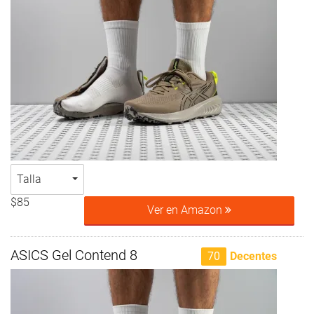
Talla
$85
Ver en Amazon
ASICS Gel Contend 8
70
Decentes