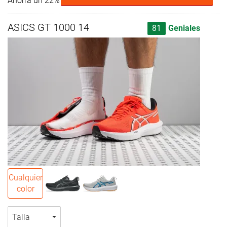
Ahorra un 22%
ASICS GT 1000 14
81
Geniales
Cualquier
color
Talla