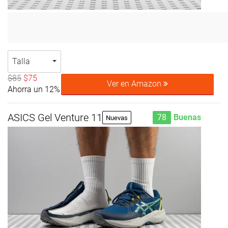
Talla
$85
$75
Ver en Amazon
Ahorra un 12%
ASICS Gel Venture 11
78
Buenas
Nuevas