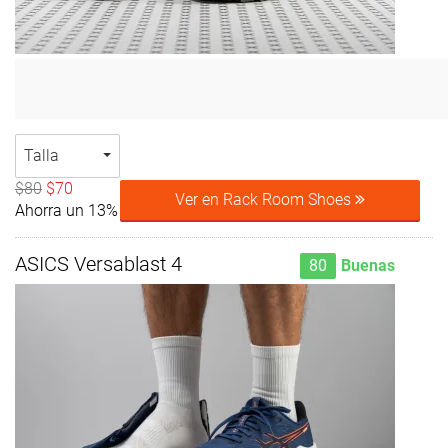
Talla
$80
$70
Ver en Rack Room Shoes
Ahorra un 13%
ASICS Versablast 4
80
Buenas