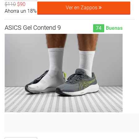
$110
$90
Ver en Zappos
Ahorra un 18%
ASICS Gel Contend 9
74
Buenas