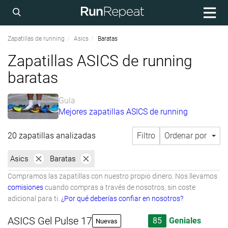
Zapatillas de running
Asics
Baratas
Zapatillas ASICS de running
baratas
Guía
Mejores zapatillas ASICS de running
20 zapatillas analizadas
Filtro
Ordenar por
Asics
Baratas
Compramos las zapatillas con nuestro propio dinero. Nos llevamos
comisiones
cuando compras a través de nosotros, sin coste
adicional para ti.
¿Por qué deberías confiar en nosotros?
ASICS Gel Pulse 17
85
Geniales
Nuevas