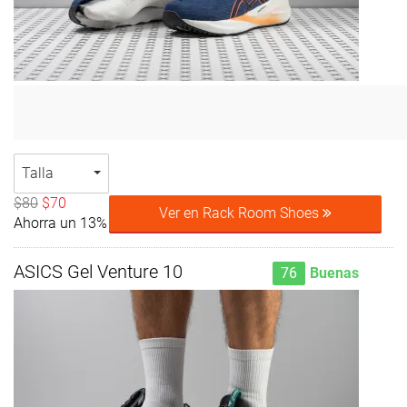
Talla
$80
$70
Ver en Rack Room Shoes
Ahorra un 13%
ASICS Gel Venture 10
76
Buenas