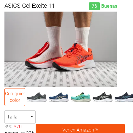
ASICS Gel Excite 11
76
Buenas
Cualquier
color
Talla
$90
$70
Ver en Amazon