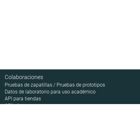
Colaboraciones
Pruebas de zapatillas / Pruebas de prototipos
Datos de laboratorio para uso académico
API para tiendas
Afiliados
Contenido
Acerca de
Pipeline de las zapatillas
Sobre RunRepeat
Guías
Cómo hacemos las pruebas
Guía de tallas
Aviso legal