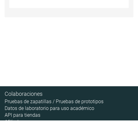
Colaboraciones
Pruebas de zapatillas / Pruebas de prototipos
Datos de laboratorio para uso académico
API para tiendas
Afiliados
Contenido
Acerca de
Pipeline de las zapatillas
Sobre RunRepeat