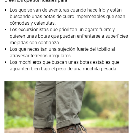
Creemos que son ideales para:
laboratorio
19 oz / 539g
19.5 oz / 553g
20.6 oz / 585
Los que se van de aventuras cuando hace frío y están
Peso marca
buscando unas botas de cuero impermeables que sean
Transpirabilidad
Baja
Media
Baja
cómodas y calentitas.
Los excursionistas que priorizan un agarre fuerte y
Senderismo de
Senderismo de
Trekking
quieren unas botas que puedan enfrentarse a superficies
un día
un día
Senderismo d
mojadas con confianza.
Uso
Senderismo
un día
Los que necesitan una sujeción fuerte del tobillo al
urbano
atravesar terrenos irregulares.
Los mochileros que buscan unas botas estables que
Orthotic
✓
✓
✓
aguanten bien bajo el peso de una mochila pesada.
friendly
Drop
15.1 mm
13.8 mm
14.0 mm
laboratorio
Tallan bien
Tallan bien
Tallan un poq
Talla
pequeño
Rigidez de la
Firme
Firme
-
mediasuela