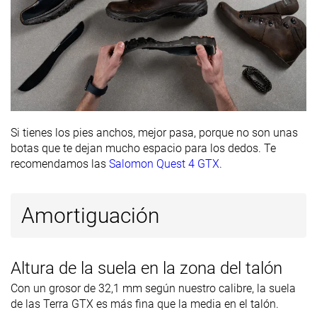
Altura de la
32.1 mm
36.8 mm
34.2 mm
suela en la
zona del talón
laboratorio
Antepié
17.0 mm
23.0 mm
20.2 mm
Anchuras
Estándar
Estándar
Estándar
disponibles
Ancho
Si tienes los pies anchos, mejor pasa, porque no son unas
Gore-Tex
Ortholite
Gore-Tex
botas que te dejan mucho espacio para los dedos. Te
Tecnología
Vibram
Vibram
Vibram
recomendamos las
Salomon Quest 4 GTX
.
Cut
Corte alto
Corte medio
Corte medio
Amortiguación
Removable
✓
✓
✓
insole
Clasificación
#12
#22
#13
Top 29%
47% inferior
Top 31%
Altura de la suela en la zona del talón
Popularidad
#23
#10
#42
45% inferior
Top 24%
1% inferio
Con un grosor de 32,1 mm según nuestro calibre, la suela
de las Terra GTX es más fina que la media en el talón.