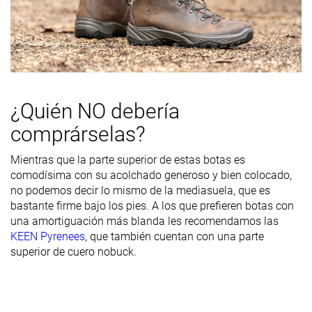
Diferencia de
Pequeña
Estándar
Pequeña
la rigidez de la
mediasuela
en frío
Rigidez del
Moderada
Moderada
Moderada
contrafuerte
del talón
¿Quién NO debería
comprárselas?
Flexibilidad
-
Rígida
-
Dureza de la
Dura
Estándar
Dura
Mientras que la parte superior de estas botas es
suela
comodísima con su acolchado generoso y bien colocado,
no podemos decir lo mismo de la mediasuela, que es
Impermeabilización
Impermeables
Impermeables
Impermeables
bastante firme bajo los pies. A los que prefieren botas con
una amortiguación más blanda les recomendamos las
Piel o cuero
Ante
Ante
KEEN Pyrenees
, que también cuentan con una parte
Material
superior de cuero nobuck.
Estación
Invierno
-
-
Durabilidad
Buena
Buena
Buena