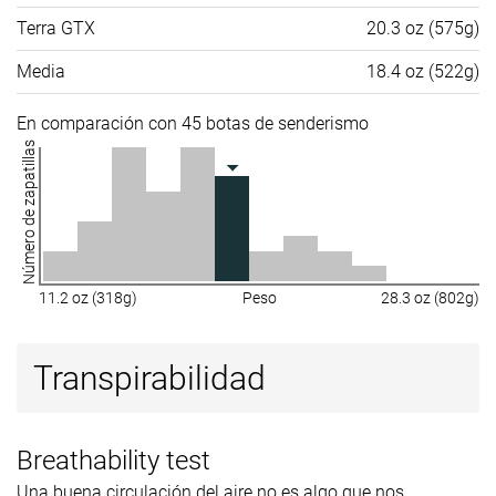
Terra GTX
20.3 oz (575g)
Media
18.4 oz (522g)
En comparación con 45 botas de senderismo
Número de zapatillas
11.2 oz (318g)
Peso
28.3 oz (802g)
Transpirabilidad
Breathability test
Una buena circulación del aire no es algo que nos