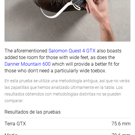
The aforementioned
Salomon Quest 4 GTX
also boasts
added toe room for those with wide feet, as does the
Danner Mountain 600
which will provide a better fit for
those who don't need a particularly wide toebox.
En esta prueba se utiliza una metodología antigua, así que no verás
las zapatillas que hemos analizado últimamente en la tabla. Los
resultados obtenidos con metodologías distintas no se pueden
comparar.
Resultados de las pruebas
Terra GTX
75.6 mm