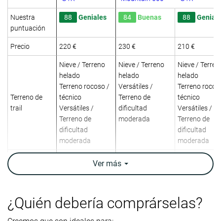
Nuestra
88
Geniales
84
Buenas
88
Genial
puntuación
Precio
220 €
230 €
210 €
Nieve / Terreno
Nieve / Terreno
Nieve / Terren
helado
helado
helado
Terreno rocoso /
Versátiles /
Terreno rocos
Terreno de
técnico
Terreno de
técnico
trail
Versátiles /
dificultad
Versátiles /
Terreno de
moderada
Terreno de
dificultad
dificultad
moderada
moderada
Absorción de
-
Moderada
-
Ver
más
impactos
Retorno de
-
Moderado
-
¿Quién debería comprárselas?
energía
Peso
20.3 oz / 575g
18.7 oz / 529g
20.6 oz / 583