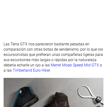
de la parte
delantera
Durabilidad
Alta
Media
Alta
del acolchado
del talón
Durabilidad
Decente
Decente
Buena
de la suela
Las Terra GTX nos parecieron bastante pesadas en
exterior
comparación con otras botas de senderismo, por lo que los
excursionistas que prefieran unas compañeras ligeras para
Anchura /
Media
Media
Media
sus excursiones más largas o rápidas por la naturaleza
ajuste
debería echarle un ojo a las
Merrel Moab Speed Mid GTX
o
Anchura de la
Estrecha
Media
Estrecha
a las
Timberland Euro Hiker
.
parte
delantera
Profundidad
4.0 mm
4.0 mm
4.0 mm
del dibujo de
la suela