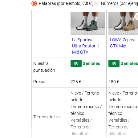
Palabras (por ejemplo, “Alta”)
Números (por ejempl
La Sportiva
LOWA Zephyr
Ultra Raptor II
GTX Mid
Mid GTX
Nuestra
89
Geniales
89
Geniales
puntuación
Precio
225 €
180 €
Nieve / Terreno
Nieve / Terreno
helado
helado
Terreno rocoso /
Terreno rocoso 
técnico
técnico
Terreno de trail
Versátiles /
Versátiles /
Terreno de
Terreno de
dificultad
dificultad