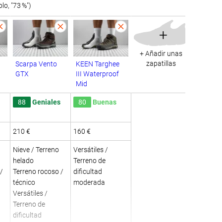
o, "73 %")
+
+ Añadir unas
zapatillas
Scarpa Vento
KEEN Targhee
GTX
III Waterproof
Mid
88
Geniales
80
Buenas
210 €
160 €
Nieve / Terreno
Versátiles /
helado
Terreno de
/
Terreno rocoso /
dificultad
técnico
moderada
Versátiles /
Terreno de
dificultad