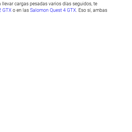
llevar cargas pesadas varios días seguidos, te
-
Invierno
2 GTX
o en las
Salomon Quest 4 GTX
. Eso sí, ambas
Buena
Buena
Alta
Alta
Buena
Mala
Media
Ancha
Estrecha
Ancha
4.0 mm
4.2 mm
34.2 mm
31.1 mm