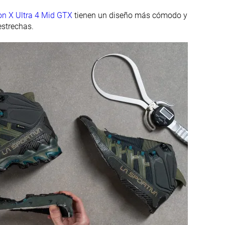
n X Ultra 4 Mid GTX
tienen un diseño más cómodo y
estrechas.
20.2 mm
18.2 mm
Estándar
Estándar
Ancho
Gore-Tex
Ortholite
Vibram
Corte medio
Corte medio
✓
✓
#13
#31
Top 31%
26% inferior
#42
#35
1% inferior
16% inferior