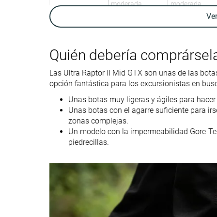
moderada
moderada
Ve
Absorción de
Moderada
Baja
impactos
Quién debería comprársel
Retorno de
Bajo
Alto
energía
Las Ultra Raptor II Mid GTX son unas de las bot
Peso laboratorio
14.6 oz / 415g
21.2 oz / 601g
opción fantástica para los excursionistas en bus
Peso marca
16.6 oz / 470g
19.4 oz / 550g
Unas botas muy ligeras y ágiles para hacer
Lightweight
✓
✗
Unas botas con el agarre suficiente para irs
zonas complejas.
Transpirabilidad
Baja
Baja
Un modelo con la impermeabilidad Gore-Tex q
piedrecillas.
Trekking
Trekking
Uso
Senderismo de un
Senderismo de 
día
día
Orthotic friendly
✓
✓
Drop laboratorio
14.1 mm
12.6 mm