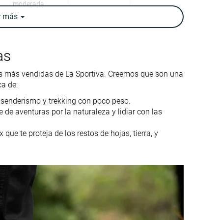
moderada
r
más
-
-
as
-
-
as más vendidas de La Sportiva. Creemos que son una
20.6 oz / 583g
18.2 oz / 515g
ca de:
20.6 oz / 585g
17.4 oz / 493g
 senderismo y trekking con poco peso.
✗
✗
e de aventuras por la naturaleza y lidiar con las
Baja
Baja
ue te proteja de los restos de hojas, tierra, y
Trekking
Trekking
un
Senderismo de un
Senderismo de un
día
día
✓
✓
14.0 mm
12.9 mm