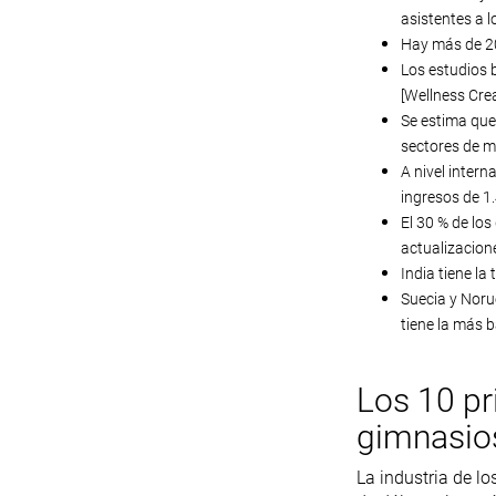
asistentes a l
Hay más de 20
Los estudios 
[Wellness Crea
Se estima que 
sectores de m
A nivel inter
ingresos de 1.
El 30 % de lo
actualizacione
India tiene l
Suecia y Noru
tiene la más b
Los 10 pr
gimnasio
La industria de l