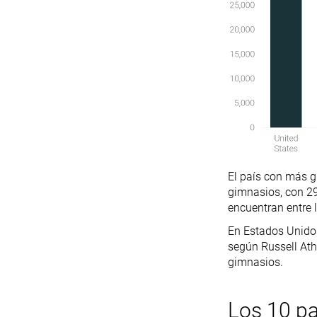
El país con más g
gimnasios, con 29
encuentran entre 
En Estados Unidos
según Russell Ath
gimnasios.
Los 10 p