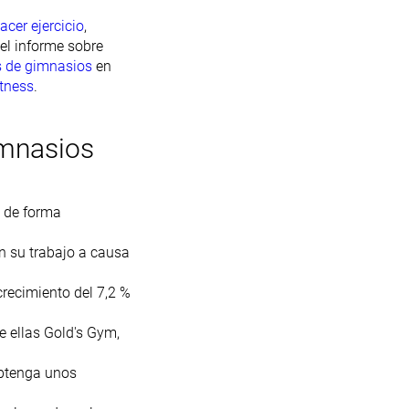
acer ejercicio
,
 el informe sobre
s de gimnasios
en
itness
.
imnasios
s de forma
n su trabajo a causa
crecimiento del 7,2 %
 ellas Gold's Gym,
obtenga unos