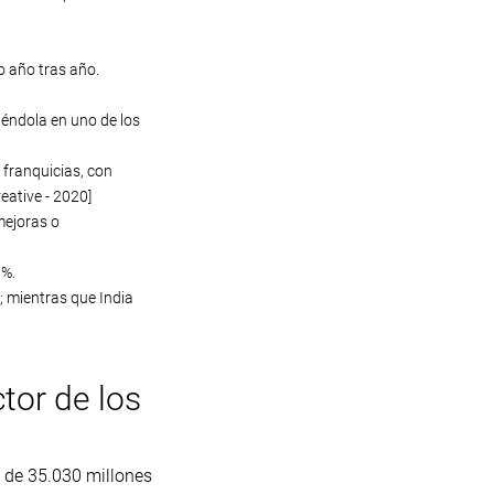
 año tras año.
iéndola en uno de los
 franquicias, con
eative - 2020]
mejoras o
 %.
; mientras que India
tor de los
 de 35.030 millones