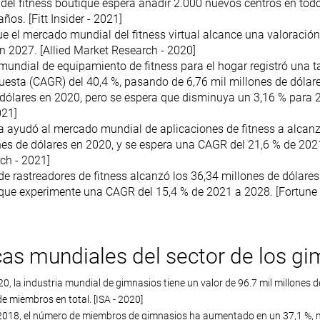
 del fitness boutique espera añadir 2.000 nuevos centros en tod
ños. [Fitt Insider - 2021]
e el mercado mundial del fitness virtual alcance una valoració
n 2027. [Allied Market Research - 2020]
mundial de equipamiento de fitness para el hogar registró una t
esta (CAGR) del 40,4 %, pasando de 6,76 mil millones de dólare
 dólares en 2020, pero se espera que disminuya un 3,16 % para 
021]
 ayudó al mercado mundial de aplicaciones de fitness a alcanz
nes de dólares en 2020, y se espera una CAGR del 21,6 % de 202
ch - 2021]
e rastreadores de fitness alcanzó los 36,34 millones de dólare
 que experimente una CAGR del 15,4 % de 2021 a 2028. [Fortune 
cas mundiales del sector de los g
20, la industria mundial de gimnasios tiene un valor de 96.7 mil millones 
e miembros en total. [ISA - 2020]
2018, el número de miembros de gimnasios ha aumentado en un 37,1 %, mi