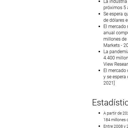
La industria
próximos 5 a
Se espera qu
de dólares e
El mercado 
anual compu
millones de
Markets - 2
La pandemia
4.400 millo
View Resear
El mercado d
y se espera
2021]
Estadísti
A partir de 20
184 millones d
Entre 2008 y 