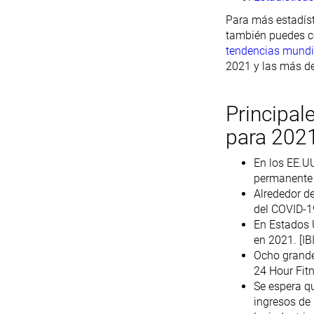
Para más estadís
también puedes c
tendencias mundia
2021 y las más de
Principal
para 202
En los EE.UU
permanente a
Alrededor d
del COVID-19
En Estados U
en 2021. [IB
Ocho grande
24 Hour Fitn
Se espera qu
ingresos de 