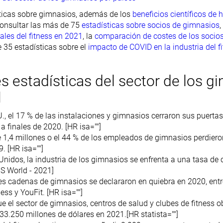
ticas sobre gimnasios, además de los
beneficios científicos de h
onsultar las más de 75
estadísticas sobre socios de gimnasios
,
les del fitness en 2021
, la
comparación de costes de los socio
 35 estadísticas sobre el
impacto de COVID en la industria del f
es estadísticas del sector de los g
1
., el 17 % de las instalaciones y gimnasios cerraron sus puerta
 finales de 2020. [HR isa=""]
e 1,4 millones o el 44 % de los empleados de gimnasios perdiero
. [HR isa=""]
nidos, la industria de los gimnasios se enfrenta a una tasa de 
IS World - 2021]
s cadenas de gimnasios se declararon en quiebra en 2020, entre
ess y YouFit. [HR isa=""]
e el sector de gimnasios, centros de salud y clubes de fitness 
33.250 millones de dólares en 2021.[HR statista=""]