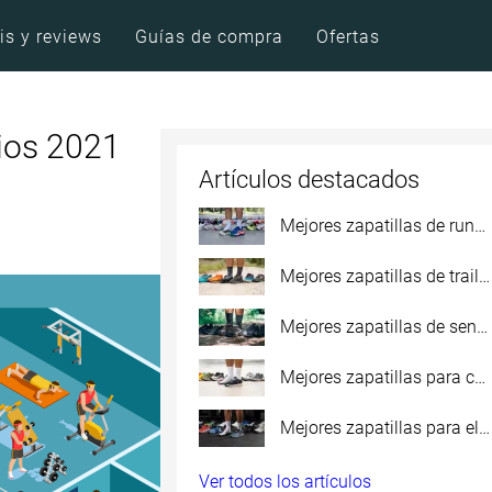
is y reviews
Guías de compra
Ofertas
sios 2021
Artículos destacados
Mejores zapatillas de running
Mejores zapatillas de trail running
Mejores zapatillas de senderismo
Mejores zapatillas para caminar
Mejores zapatillas para el gimnasio
Ver todos los artículos