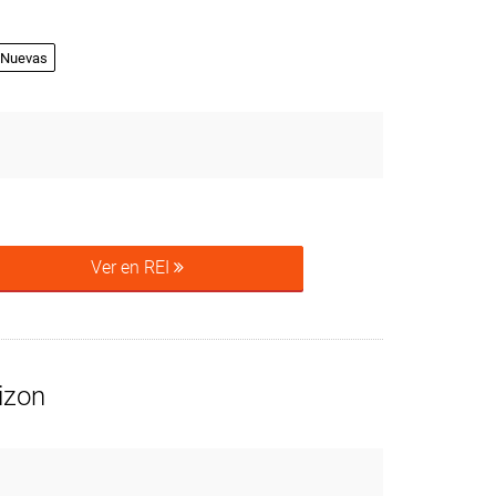
Nuevas
Ver en REI
izon