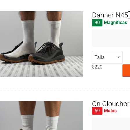
Danner N45
90
Magníficas
Talla
$220
On Cloudhor
69
Malas