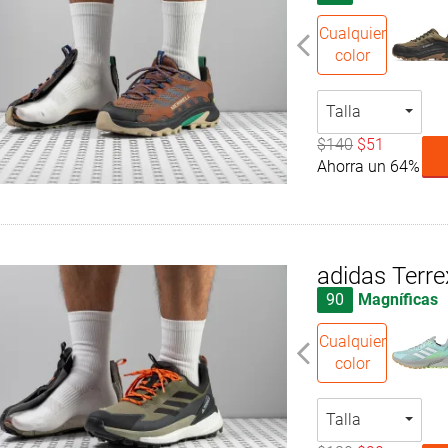
Cualquier
color
Talla
$140
$51
Ahorra un 64%
adidas Terre
90
Magníficas
Cualquier
color
Talla