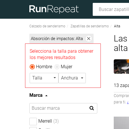
Calzado de senderismo
Zapatillas de senderismo
Alta
Las
Absorción de impactos:
Alta
alta
Selecciona la talla para obtener
los mejores resultados
Hombre
Mujer
Talla
Anchura
13 zapa
Marca
Compramo
para ti.
¿
Merrell
(3)