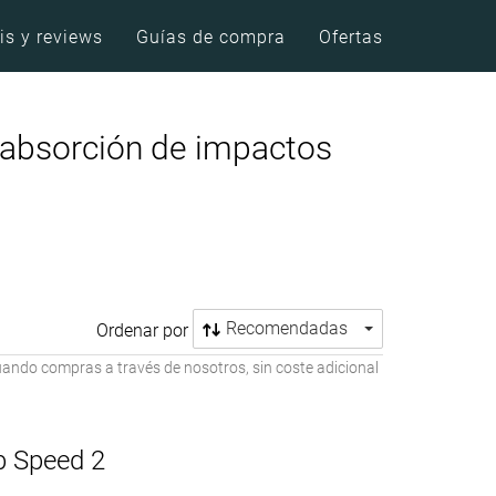
is y reviews
Guías de compra
Ofertas
 absorción de impactos
Recomendadas
Ordenar por
ando compras a través de nosotros, sin coste adicional
b Speed 2