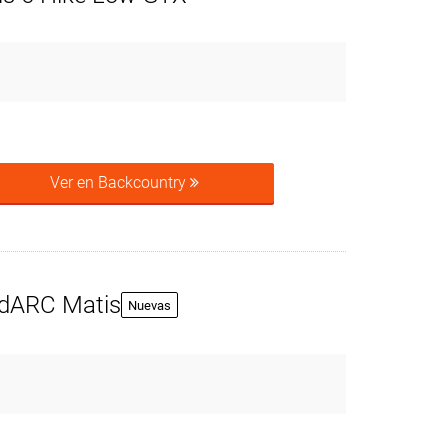
Ver en Backcountry
edARC Matis
Nuevas