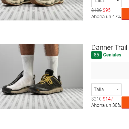
Talla
$180
$95
Ahorra un 47%
Danner Trai
85
Geniales
Talla
$210
$147
Ahorra un 30%