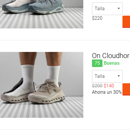
Talla
$220
On Cloudhor
75
Buenas
Talla
$200
$140
Ahorra un 30%