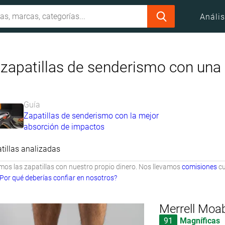
Anális
 zapatillas de senderismo con una
Guía
Zapatillas de senderismo con la mejor
absorción de impactos
tillas analizadas
s las zapatillas con nuestro propio dinero. Nos llevamos
comisiones
cu
Por qué deberías confiar en nosotros?
Merrell Moa
91
Magníficas