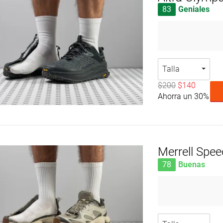
83
Geniales
Talla
$200
$140
Ahorra un 30%
Merrell Spe
78
Buenas