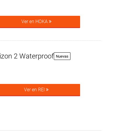
Ver en HOKA
izon 2 Waterproof
Nuevas
Ver en REI