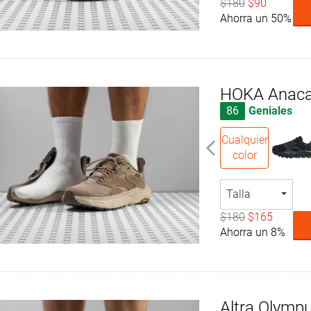
$180
$90
Ahorra un 50%
HOKA Anaca
86
Geniales
Cualquier
color
Talla
$180
$165
Ahorra un 8%
Altra Olymp