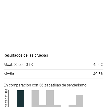
de la parte
delantera
Durabilidad
-
Media
-
del acolchado
del talón
Durabilidad
-
Buena
-
de la suela
exterior
Resultados de las pruebas
Anchura /
Estrecha
Media
Media
ajuste
Moab Speed GTX
45.0%
Anchura de la
Media
Media
Media
Media
49.5%
parte
delantera
En comparación con 36 zapatillas de senderismo
Profundidad
4.0 mm
4.3 mm
4.8 mm
Número de zapatillas
del dibujo de
la suela