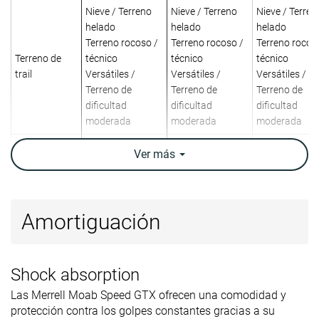
Nieve / Terreno
Nieve / Terreno
Nieve / Terren
helado
helado
helado
Terreno rocoso /
Terreno rocoso /
Terreno rocos
Terreno de
técnico
técnico
técnico
trail
Versátiles /
Versátiles /
Versátiles /
Terreno de
Terreno de
Terreno de
dificultad
dificultad
dificultad
moderada
moderada
moderada
Absorción de
Alta
Baja
Baja
Ver
más
impactos
Retorno de
Bajo
Moderado
Moderado
energía
Amortiguación
Peso
11.4 oz / 323g
14.8 oz / 420g
15.9 oz / 452
laboratorio
11.4 oz / 323g
15.5 oz / 440g
15.9 oz / 452
Peso marca
Shock absorption
Lightweight
✓
✗
✗
Las Merrell Moab Speed GTX ofrecen una comodidad y
protección contra los golpes constantes gracias a su
Transpirabilidad
Media
Baja
Baja