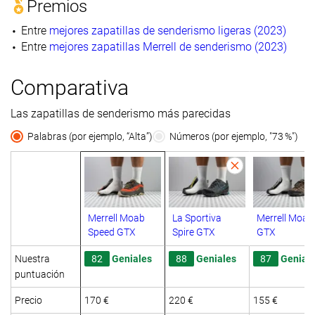
Premios
Entre
mejores zapatillas de senderismo ligeras (2023)
Entre
mejores zapatillas Merrell de senderismo (2023)
Comparativa
Las zapatillas de senderismo más parecidas
Palabras (por ejemplo, “Alta”)
Números (por ejemplo, "73 %")
Merrell Moab
La Sportiva
Merrell Moab
Speed GTX
Spire GTX
GTX
Nuestra
82
Geniales
88
Geniales
87
Genial
puntuación
Precio
170 €
220 €
155 €