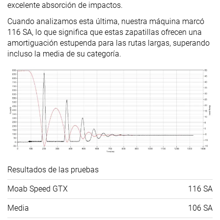
excelente absorción de impactos.
Senderismo de
Trekking
Senderismo d
Cuando analizamos esta última, nuestra máquina marcó
un día
Senderismo de
un día
116 SA, lo que significa que estas zapatillas ofrecen una
Senderismo
un día
amortiguación estupenda para las rutas largas, superando
Uso
rápido
incluso la media de su categoría.
Para
principiantes
Orthotic
✓
✓
✓
friendly
Drop
15.6 mm
16.0 mm
10.9 mm
laboratorio
Tallan un poquito
Tallan bien
Tallan un poq
Talla
pequeño
pequeño
Resultados de las pruebas
Rigidez de la
-
Firme
Firme
mediasuela
Moab Speed GTX
116 SA
Diferencia de
Grande
Estándar
Grande
Media
106 SA
la rigidez de la