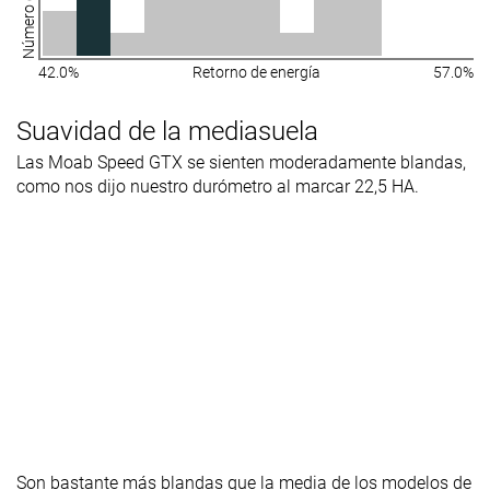
Altura de la
37.7 mm
39.1 mm
33.2 mm
suela en la
zona del talón
42.0%
Retorno de energía
57.0%
laboratorio
Antepié
22.1 mm
23.1 mm
22.3 mm
Suavidad de la mediasuela
Las Moab Speed GTX se sienten moderadamente blandas,
Anchuras
Estándar
Estándar
Estándar
como nos dijo nuestro durómetro al marcar 22,5 HA.
disponibles
Ancho
Gore-Tex
Gore-Tex
Gore-Tex
Tecnología
Vibram
Ortholite
Vibram
Vibram
Tirador del
Tirador circular
Tirador circular
Tirador circul
talón
Removable
✓
✓
✓
insole
Clasificación
#21
#7
#9
46% inferior
Top 18%
Top 24%
Son bastante más blandas que la media de los modelos de
Popularidad
#29
#15
#9
25% inferior
Top 39%
Top 24%