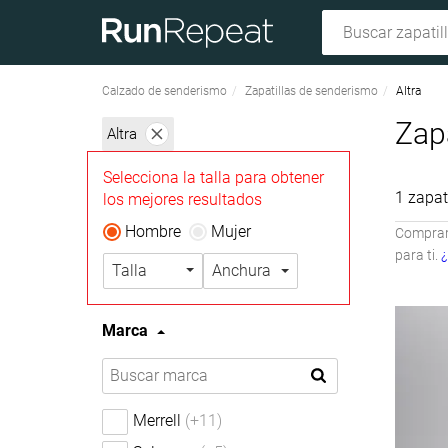
Calzado de senderismo
Zapatillas de senderismo
Altra
Zapa
Altra
Selecciona la talla para obtener
1 zapat
los mejores resultados
Hombre
Mujer
Compramo
para ti.
¿
Talla
Anchura
Marca
Merrell
(+11)