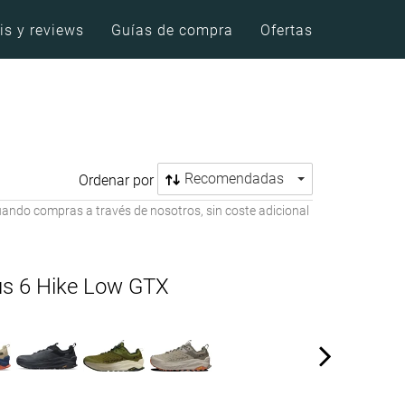
is y reviews
Guías de compra
Ofertas
Recomendadas
Ordenar por
ando compras a través de nosotros, sin coste adicional
us 6 Hike Low GTX