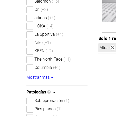
Salomon
(+5)
On
(+2)
adidas
(+4)
HOKA
(+4)
La Sportiva
(+4)
Solo 1 re
Nike
(+1)
Altra
KEEN
(+2)
The North Face
(+1)
Columbia
(+1)
Mostrar más
Patologías
Sobrepronación
(1)
Pies planos
(1)