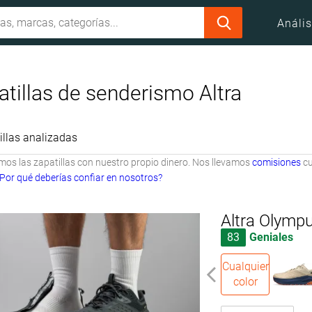
Anális
tillas de senderismo Altra
illas analizadas
s las zapatillas con nuestro propio dinero. Nos llevamos
comisiones
cu
Por qué deberías confiar en nosotros?
Altra Olymp
83
Geniales
Cualquier
color