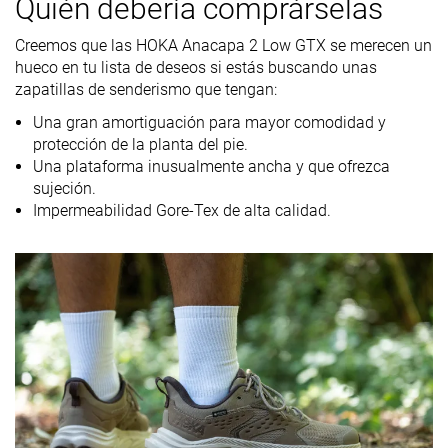
Quién debería comprárselas
Peso
14.1 oz / 400g
15.9 oz / 452g
14.4 oz / 408
Creemos que las HOKA Anacapa 2 Low GTX se merecen un
laboratorio
hueco en tu lista de deseos si estás buscando unas
15.3 oz / 434g
15.9 oz / 452g
15 oz / 425g
Peso marca
zapatillas de senderismo que tengan:
Lightweight
✓
✗
✗
Una gran amortiguación para mayor comodidad y
protección de la planta del pie.
Transpirabilidad
Baja
Baja
Media
Una plataforma inusualmente ancha y que ofrezca
sujeción.
Senderismo de
Senderismo de
Senderismo d
Impermeabilidad Gore-Tex de alta calidad.
un día
un día
un día
Uso
Orthotic
✓
✓
✓
friendly
Drop
12.0 mm
10.9 mm
15.9 mm
laboratorio
Tallan bien
Tallan un poquito
Tallan bien
Talla
pequeño