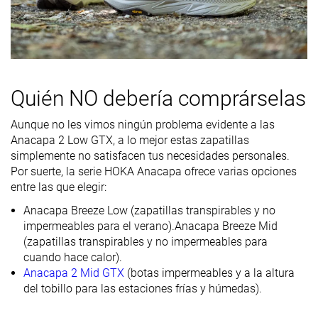
Rigidez de la
Firme
Firme
-
mediasuela
Diferencia de
Grande
Grande
Estándar
la rigidez de la
mediasuela
Quién NO debería comprárselas
en frío
Aunque no les vimos ningún problema evidente a las
Rigidez
Firmes
Moderadas
Firmes
Anacapa 2 Low GTX, a lo mejor estas zapatillas
torsional
simplemente no satisfacen tus necesidades personales.
Por suerte, la serie HOKA Anacapa ofrece varias opciones
Rigidez del
Flexibles
Moderadas
Moderadas
entre las que elegir:
contrafuerte
del talón
Anacapa Breeze Low (zapatillas transpirables y no
impermeables para el verano).
Anacapa Breeze Mid
Flexibilidad
Rígida
Moderada
Rígida
(zapatillas transpirables y no impermeables para
cuando hace calor).
Dureza de la
Estándar
Estándar
Estándar
Anacapa 2 Mid GTX
(botas impermeables y a la altura
suela
del tobillo para las estaciones frías y húmedas).
Impermeabilización
Impermeables
Impermeables
Impermeables