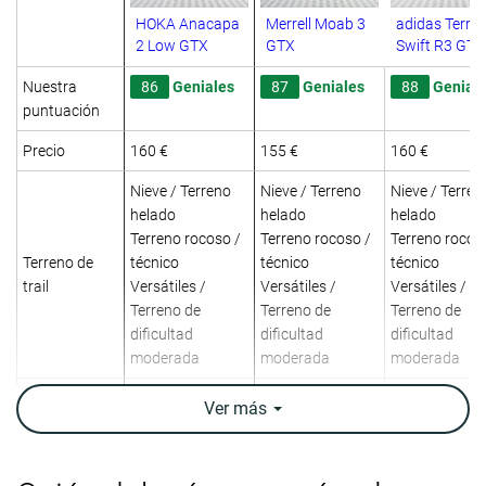
HOKA Anacapa
Merrell Moab 3
adidas Terrex
2 Low GTX
GTX
Swift R3 GTX
Nuestra
86
Geniales
87
Geniales
88
Genial
puntuación
Precio
160 €
155 €
160 €
Nieve / Terreno
Nieve / Terreno
Nieve / Terren
helado
helado
helado
Terreno rocoso /
Terreno rocoso /
Terreno rocos
Terreno de
técnico
técnico
técnico
trail
Versátiles /
Versátiles /
Versátiles /
Terreno de
Terreno de
Terreno de
dificultad
dificultad
dificultad
moderada
moderada
moderada
Absorción de
Alta
Baja
Baja
Ver
más
impactos
Retorno de
Moderado
Moderado
Moderado
energía