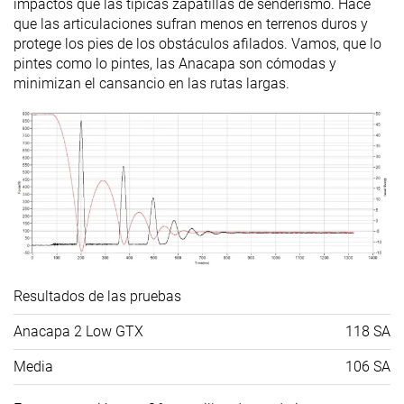
impactos que las típicas zapatillas de senderismo. Hace
Removable
✓
✓
✓
que las articulaciones sufran menos en terrenos duros y
insole
protege los pies de los obstáculos afilados. Vamos, que lo
pintes como lo pintes, las Anacapa son cómodas y
Clasificación
#12
#9
#8
Top 31%
Top 24%
Top 21%
minimizan el cansancio en las rutas largas.
Popularidad
#5
#9
#23
Top 13%
Top 24%
41% inferi
Resultados de las pruebas
Anacapa 2 Low GTX
118 SA
Media
106 SA