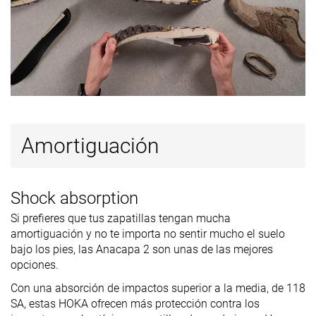
parte
delantera
Profundidad
4.9 mm
4.8 mm
4.4 mm
del dibujo de
la suela
Altura de la
36.0 mm
33.2 mm
36.6 mm
suela en la
zona del talón
Amortiguación
laboratorio
Antepié
24.0 mm
22.3 mm
20.7 mm
Shock absorption
Anchuras
Estándar
Estándar
Estándar
disponibles
Ancho
Ancho
Si prefieres que tus zapatillas tengan mucha
amortiguación y no te importa no sentir mucho el suelo
Gore-Tex
Gore-Tex
Gore-Tex
bajo los pies, las Anacapa 2 son unas de las mejores
Tecnología
Vibram
Vibram
opciones.
Tirador del
Tirador circular
Tirador circular
Tirador circul
Con una absorción de impactos superior a la media, de 118
talón
SA, estas HOKA ofrecen más protección contra los