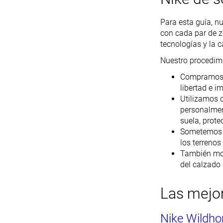
Para esta guía, n
con cada par de z
tecnologías y la c
Nuestro procedimi
Compramos l
libertad e i
Utilizamos 
personalment
suela, prote
Sometemos a
los terrenos
También mos
del calzado 
Las mejor
Nike Wildho