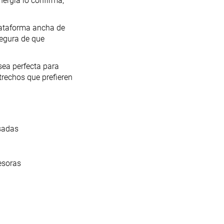
ergía lo confirma,
plataforma ancha de
egura de que
sea perfecta para
rechos que prefieren
sadas
esoras