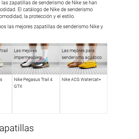
 las zapatillas de senderismo de Nike se han
modidad. El catálogo de Nike de senderismo
omodidad, la protección y el estilo.
camos las mejores zapatillas de senderismo Nike y
.
trail
Las mejores
Las mejores para
impermeables
senderismo acuático
s
Nike Pegasus Trail 4
Nike ACG Watercat+
GTX
patillas