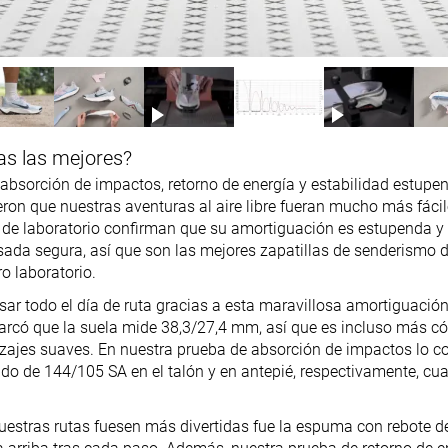
as las mejores?
sorción de impactos, retorno de energía y estabilidad estupen
eron que nuestras aventuras al aire libre fueran mucho más fáci
de laboratorio confirman que su amortiguación es estupenda y
isada segura, así que son las mejores zapatillas de senderismo 
o laboratorio.
r todo el día de ruta gracias a esta maravillosa amortiguación 
marcó que la suela mide 38,3/27,4 mm, así que es incluso más 
izajes suaves. En nuestra prueba de absorción de impactos lo c
tado de 144/105 SA en el talón y en antepié, respectivamente, cu
uestras rutas fuesen más divertidas fue la espuma con rebote d