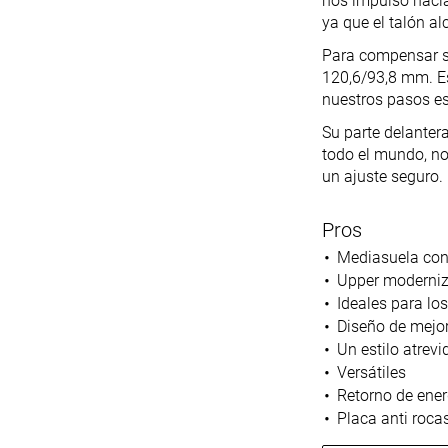
nos impulsó hacia
ya que el talón al
Para compensar su
120,6/93,8 mm. E
nuestros pasos es
Su parte delanter
todo el mundo, no
un ajuste seguro.
Pros
Mediasuela con
Upper moderni
Ideales para lo
Diseño de mejor
Un estilo atrev
Versátiles
Retorno de ene
Placa anti rocas