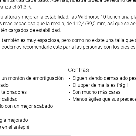
 arriba tras cada paso. Además, nuestra prueba de retorno de en
canza el 61,3 %.
 altura y mejorar la estabilidad, las Wildhorse 10 tienen una 
s más espaciosa que la media, de 112,4/89,5 mm, así que se as
tén cargados de estabilidad.
a también es muy espaciosa, pero como no existe una talla que 
 podemos recomendarle este par a las personas con los pies est
Contras
 un montón de amortiguación
Siguen siendo demasiado pe
zado
El upper de malla es frágil
s talonadores
Son mucho más caras
 calidad
Menos ágiles que sus predec
ido con un mejor acabado
rgía mejorado
 en el antepié