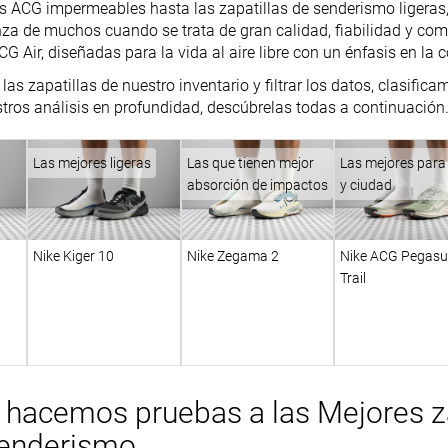
 ACG impermeables hasta las zapatillas de senderismo ligeras,
za de muchos cuando se trata de gran calidad, fiabilidad y co
CG Air, diseñadas para la vida al aire libre con un énfasis en la c
las zapatillas de nuestro inventario y filtrar los datos, clasifi
tros análisis en profundidad, descúbrelas todas a continuación
Las mejores ligeras
Las que tienen mejor
Las mejores para 
absorción de impactos
y ciudad
Nike Kiger 10
Nike Zegama 2
Nike ACG Pegasu
Trail
hacemos pruebas a las Mejores za
senderismo