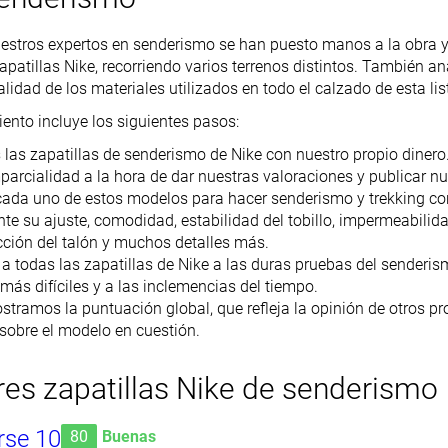
uestros expertos en senderismo se han puesto manos a la obra y
apatillas Nike, recorriendo varios terrenos distintos. También a
alidad de los materiales utilizados en todo el calzado de esta lis
ento incluye los siguientes pasos:
as zapatillas de senderismo de Nike con nuestro propio dinero.
mparcialidad a la hora de dar nuestras valoraciones y publicar nu
cada uno de estos modelos para hacer senderismo y trekking con
e su ajuste, comodidad, estabilidad del tobillo, impermeabilidad
cción del talón y muchos detalles más.
 todas las zapatillas de Nike a las duras pruebas del senderism
 más difíciles y a las inclemencias del tiempo.
tramos la puntuación global, que refleja la opinión de otros 
sobre el modelo en cuestión.
es zapatillas Nike de senderismo
rse 10
80
Buenas