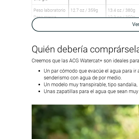
Peso laboratorio
12.7 oz / 359g
13.4 oz / 380g
Peso marca
12.3 oz / 350g
Ve
Lightweight
✓
✓
Transpirabilidad
Alta
Alta
Quién debería comprársel
Senderismo
Senderismo de
acuático
un día
Creemos que las ACG Watercat+ son ideales para 
Uso
Para
Un par cómodo que evacúe el agua para ir a 
principiantes
senderismo con agua de por medio.
Orthotic friendly
✓
✓
Un modelo muy transpirable, tipo sandalia,
Unas zapatillas para el agua que sean muy
Drop laboratorio
4.7 mm
13.7 mm
Tallan bien
Tallan bien
Talla
Rigidez de la
-
Equilibrada
mediasuela