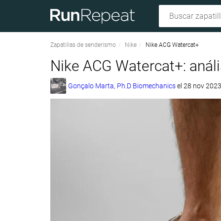
Zapatillas de senderismo
Nike
Nike ACG Watercat+
Nike ACG Watercat+: análi
Gonçalo Marta, Ph.D Biomechanics
el
28 nov 202