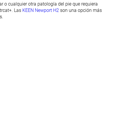
estaciones
ar o cualquier otra patología del pie que requiera
trcat+. Las
KEEN Newport H2
son una opción más
Decente
Decente
s.
Baja
Media
Decente
Buena
Media
Media
Media
Ancha
3.4 mm
2.5 mm
30.6 mm
35.5 mm