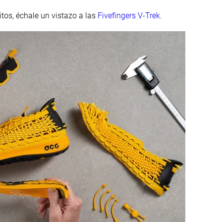
itos, échale un vistazo a las
Fivefingers V-Trek
.
21.0 mm
26.4 mm
Estándar
Estándar
Tirador circular
Tirador circular
✓
✓
#22
#39
44% inferior
2% inferior
#34
#20
15% inferior
Top 50%