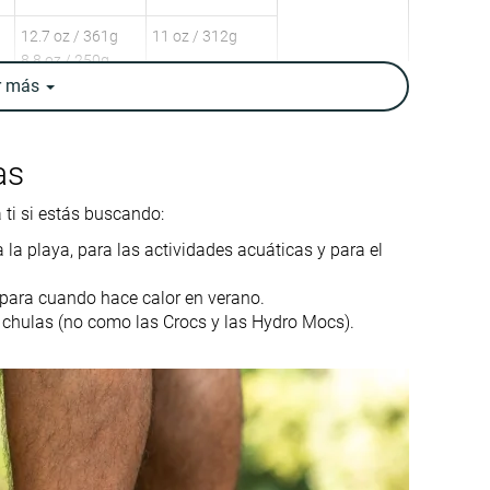
12.7 oz / 361g
11 oz / 312g
8.8 oz / 250g
r
más
✓
✓
Alta
Media
as
Senderismo
Senderismo
rápido
urbano
ti si estás buscando:
Para
la playa, para las actividades acuáticas y para el
principiantes
✓
✓
 para cuando hace calor en verano.
 chulas (no como las Crocs y las Hydro Mocs).
9.6 mm
9.1 mm
Tallan un poquito
Tallan un poquito
pequeño
pequeño
-
Firme