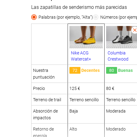
Las zapatillas de senderismo más parecidas
Palabras (por ejemplo, “Alta”)
Números (por ejempl
Nike ACG
Columbia
Watercat+
Crestwood
Nuestra
72
Decentes
80
Buenas
puntuación
Precio
125 €
80 €
Terreno de trail
Terreno sencillo
Terreno sencillo
Absorción de
Baja
Moderada
impactos
Retorno de
Alto
Moderado
energía