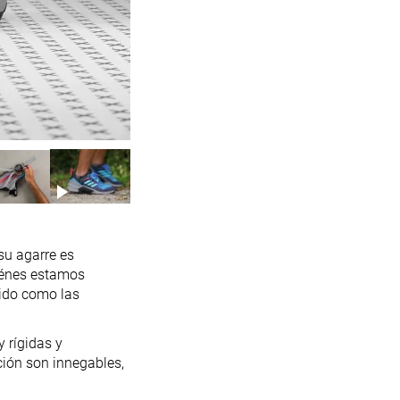
su agarre es
iénes estamos
gido como las
y rígidas y
eción son innegables,