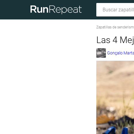
Zapatillas de senderis
Las 4 Mej
Gonçalo Marta