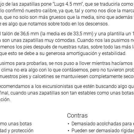
ajo de las zapatillas pone "Lugs 4.5 mm", que se traduciría com
 lo confirmó nuestro calibre, ya que, tal y como nos dice la marc
, que no solo son más gruesos que la media, sino que además 
e es algo que notamos sobre todo en los descensos.
l talón de 36,6 mm (la media es de 33,5 mm) y una plantilla u
da son unas zapatillas muy cómodas. Cuando nos las pusimos 
enos los pies después de nuestras rutas, sobre todo las más 
ue esto se debe a su generosa amortiguación y estabilidad.
simos para probarlas, se nos puso a llover mientras hacíamos
 clima no era algo con lo que contásemos, pero no tuvieron pro
nuestros pies y calcetines se mantuviesen completamente seco
s recomendamos a los excursionistas que estén buscando algo 
 final, cuando unas zapatillas son tan estables como unas botas,
ción.
Contras
omo unas botas
Demasiado acolchadas para e
dad y protección
Pueden ser demasiado rígida