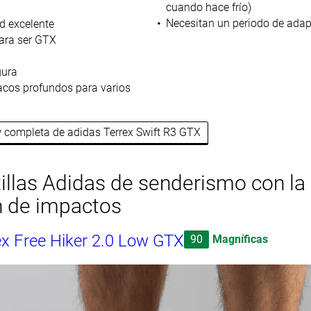
cuando hace frío)
Necesitan un periodo de adap
d excelente
ara ser GTX
gura
acos profundos para varios
ew completa de adidas Terrex Swift R3 GTX
illas Adidas de senderismo con la
n de impactos
ex Free Hiker 2.0 Low GTX
90
Magníficas