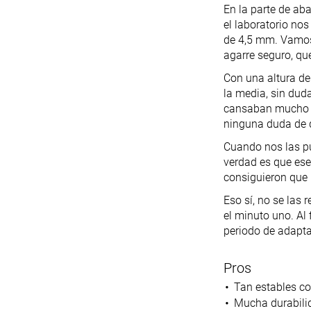
En la parte de ab
el laboratorio nos
de 4,5 mm. Vamos
agarre seguro, qu
Con una altura de
la media, sin du
cansaban mucho m
ninguna duda de q
Cuando nos las pu
verdad es que ese
consiguieron que 
Eso sí, no se la
el minuto uno. Al
periodo de adapta
Pros
Tan estables c
Mucha durabili