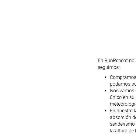
En RunRepeat no 
seguimos:
Compramos l
podamos pub
Nos vamos d
único en su 
meteorológi
En nuestro l
absorción de
senderismo 
la altura de 