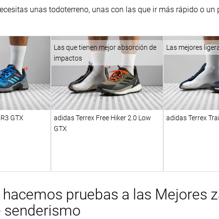
 necesitas unas todoterreno, unas con las que ir más rápido o un
Las que tienen mejor absorción de
Las mejores liger
impactos
t R3 GTX
adidas Terrex Free Hiker 2.0 Low
adidas Terrex Tra
GTX
hacemos pruebas a las Mejores za
e senderismo