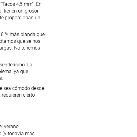
o "Tacos 4,5 mm". En
a, tienen un grosor
te proporcionan un
n 18 % más blanda que
notamos que se nos
largas. No tenemos
 senderismo. La
blema, ya que
s.
que sea cómodo desde
 requieren cierto
l verano
s (y todavía más