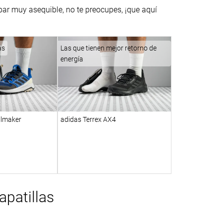
 par muy asequible, no te preocupes, ¡que aquí
as
Las que tienen mejor retorno de
energía
ilmaker
adidas Terrex AX4
patillas