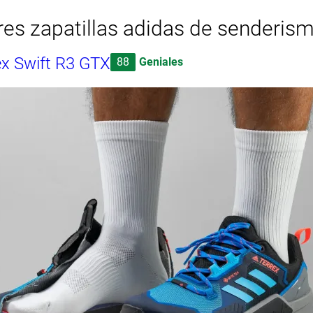
es zapatillas adidas de senderis
ex Swift R3 GTX
88
Geniales