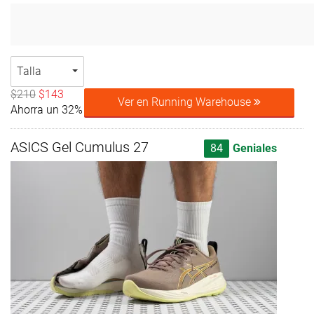
Talla
$210
$143
Ver en Running Warehouse
Ahorra un 32%
ASICS Gel Cumulus 27
84
Geniales