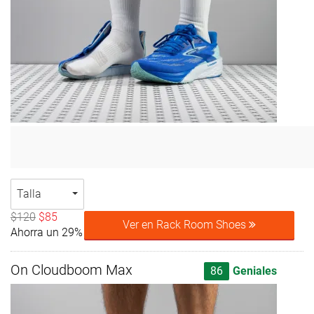
Talla
$120
$85
Ver en Rack Room Shoes
Ahorra un 29%
On Cloudboom Max
86
Geniales