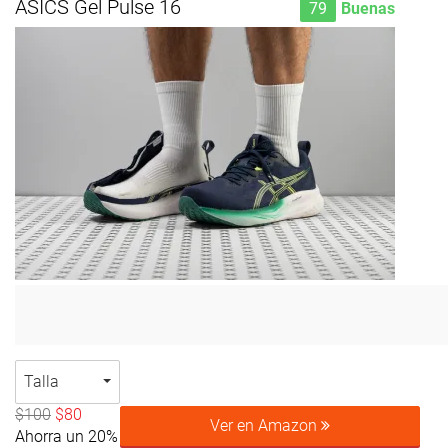
ASICS Gel Pulse 16
79
Buenas
Talla
$100
$80
Ver en Amazon
Ahorra un 20%