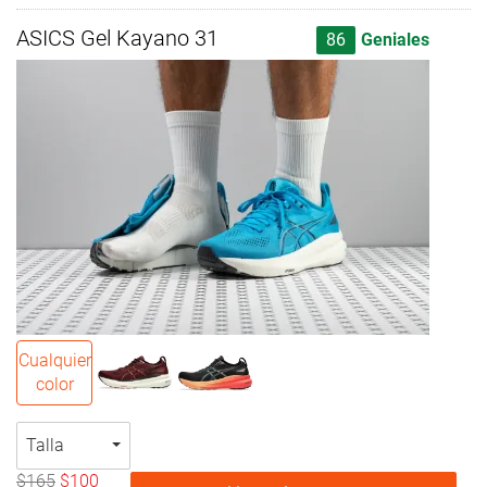
ASICS Gel Kayano 31
86
Geniales
Cualquier
color
Talla
$165
$100