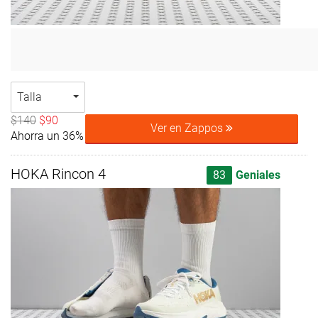
Talla
$140
$90
Ver en Zappos
Ahorra un 36%
HOKA Rincon 4
83
Geniales