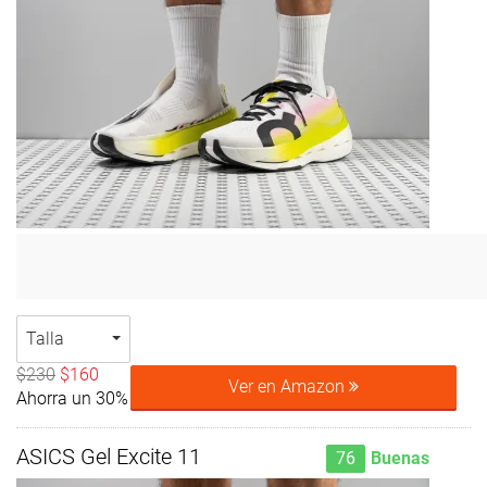
Talla
$230
$160
Ver en Amazon
Ahorra un 30%
ASICS Gel Excite 11
76
Buenas