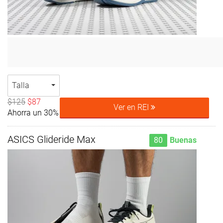
Talla
$125
$87
Ver en REI
Ahorra un 30%
ASICS Glideride Max
80
Buenas