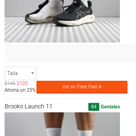
Talla
$140
$105
Ver en Fleet Feet
Ahorra un 25%
Brooks Launch 11
84
Geniales