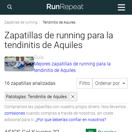
Zapatillas de running
Tendinitis de Aquiles
Zapatillas de running para la
tendinitis de Aquiles
Guía
Mejores zapatillas de running para la
tendinitis de Aquiles
16 zapatillas analizadas
Filtro
Ordenar por
Patologías:
Tendinitis de Aquiles
Compramos las zapatillas con nuestro propio dinero. Nos llevamos
comisiones
cuando compras a través de nosotros, sin coste
adicional para ti.
¿Por qué deberías confiar en nosotros?