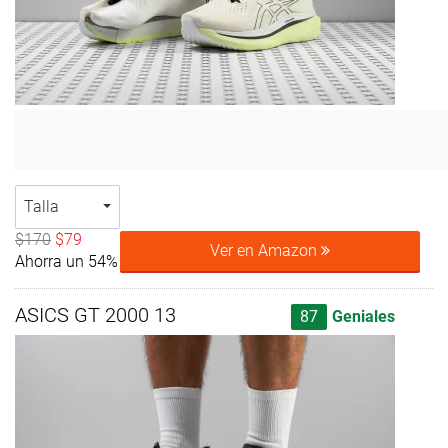
Talla
$170
$79
Ver en Amazon
Ahorra un 54%
ASICS GT 2000 13
87
Geniales