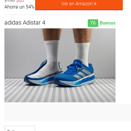
$130
$60
Ver en Amazon
Ahorra un 54%
adidas Adistar 4
76
Buenas