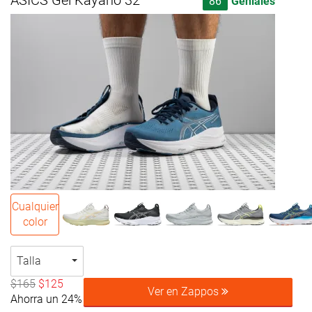
ASICS Gel Kayano 32
86
Geniales
Cualquier
color
Talla
$165
$125
Ver en Zappos
Ahorra un 24%