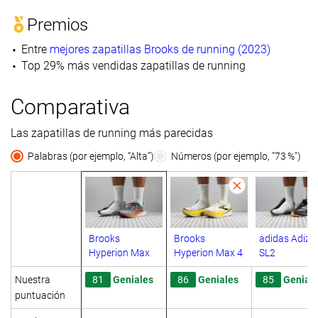
Premios
Entre
mejores zapatillas Brooks de running (2023)
Top 29% más vendidas zapatillas de running
Comparativa
Las zapatillas de running más parecidas
Palabras (por ejemplo, “Alta”)
Números (por ejemplo, "73 %")
Brooks
Brooks
adidas Adize
Hyperion Max
Hyperion Max 4
SL2
Nuestra
81
Geniales
86
Geniales
85
Genial
puntuación