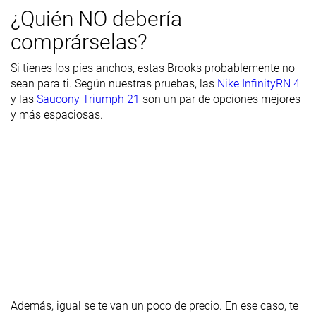
del talón
¿Quién NO debería
Durabilidad
Buena
Buena
Decente
comprárselas?
de la suela
exterior
Si tienes los pies anchos, estas Brooks probablemente no
sean para ti. Según nuestras pruebas, las
Nike InfinityRN 4
Transpirabilidad
Alta
-
Alta
y las
Saucony Triumph 21
son un par de opciones mejores
Anchura /
Estrecha
Estrecha
Ancha
y más espaciosas.
ajuste
Anchura de la
Media
Media
Media
parte
delantera
Flexibilidad
Moderada
Rígida
Moderada
Rigidez
Flexibles
Rígidas
Moderadas
torsional
Rigidez del
Moderado
Rígido
Flexible
contrafuerte
Además, igual se te van un poco de precio. En ese caso, te
del talón