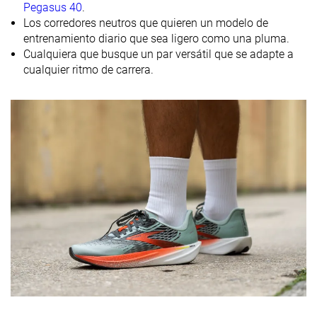
Drop marca
Pegasus 40
.
Los corredores neutros que quieren un modelo de
Técnica de
Talón
Talón
Talón
entrenamiento diario que sea ligero como una pluma.
carrera
Medio/antepié
Medio/antepié
Medio/antepi
Cualquiera que busque un par versátil que se adapte a
cualquier ritmo de carrera.
Tallan bien
-
Media talla m
Talla
pequeñas
Rigidez de la
-
Blanda
Equilibrada
mediasuela
Diferencia de
Pequeña
Pequeña
Pequeña
la rigidez de la
mediasuela
en frío
Durabilidad
Decente
Decente
Mala
de la parte
delantera
Durabilidad
Media
Alta
Alta
del acolchado