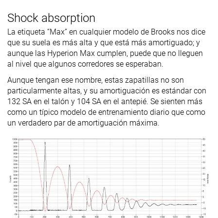
insole
Shock absorption
Clasificación
#294
#78
#105
Top 49%
Top 21%
Top 29%
La etiqueta “Max” en cualquier modelo de Brooks nos dice
que su suela es más alta y que está más amortiguado; y
Popularidad
#171
#151
#175
Top 29%
Top 41%
Top 47%
aunque las Hyperion Max cumplen, puede que no lleguen
al nivel que algunos corredores se esperaban.
Aunque tengan ese nombre, estas zapatillas no son
particularmente altas, y su amortiguación es estándar con
132 SA en el talón y 104 SA en el antepié. Se sienten más
como un típico modelo de entrenamiento diario que como
un verdadero par de amortiguación máxima.