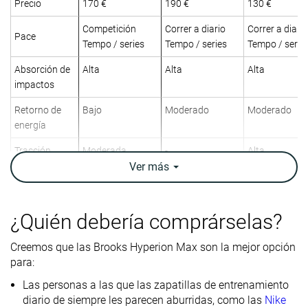
Precio
170 €
190 €
130 €
Competición
Correr a diario
Correr a diario
Pace
Tempo / series
Tempo / series
Tempo / serie
Absorción de
Alta
Alta
Alta
impactos
Retorno de
Bajo
Moderado
Moderado
energía
Tracción
Moderada
-
Alta
Ver
más
Arch support
Neutral
Neutral
Neutral
Peso
7.5 oz / 213g
10.3 oz / 292g
8.6 oz / 245g
¿Quién debería comprárselas?
laboratorio
7.8 oz / 221g
10.1 oz / 286g
8.4 oz / 238g
Peso marca
Creemos que las Brooks Hyperion Max son la mejor opción
Lightweight
✓
✗
✓
para:
Drop
8.2 mm
9.6 mm
8.2 mm
Las personas a las que las zapatillas de entrenamiento
laboratorio
diario de siempre les parecen aburridas, como las
Nike
8.0 mm
6.0 mm
9.0 mm