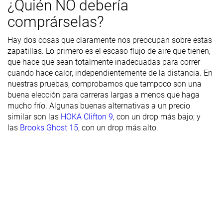
¿Quién NO debería
Transpirabilidad
Baja
Alta
Alta
comprárselas?
Anchura /
Media
Media
Media
Hay dos cosas que claramente nos preocupan sobre estas
ajuste
zapatillas. Lo primero es el escaso flujo de aire que tienen,
Anchura de la
Media
Media
Media
que hace que sean totalmente inadecuadas para correr
parte
cuando hace calor, independientemente de la distancia. En
delantera
nuestras pruebas, comprobamos que tampoco son una
buena elección para carreras largas a menos que haga
Flexibilidad
Moderada
-
-
mucho frío. Algunas buenas alternativas a un precio
similar son las
HOKA Clifton 9
, con un drop más bajo; y
Rigidez
Rígidas
Moderadas
Moderadas
las
Brooks Ghost 15
, con un drop más alto.
torsional
Rigidez del
Rígido
Rígido
Moderado
contrafuerte
del talón
Talón
32.8 mm
33.6 mm
30.7 mm
laboratorio
25.0 mm
34.0 mm
25.0 mm
Talón marca