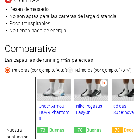
Pesan demasiado
No son aptas para las carreras de larga distancia
Poco transpirables
No tienen nada de energía
Comparativa
Las zapatillas de running más parecidas
Palabras (por ejemplo, “Alta”)
Números (por ejemplo, "73 %")
Under Armour
Nike Pegasus
adidas
HOVR Phantom
EasyOn
Supernova 3
3
Nuestra
73
Buenas
78
Buenas
70
Decent
puntuación