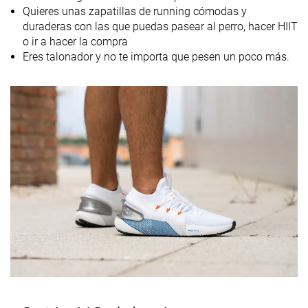
Técnica de
Talón
Talón
Talón
Quieres unas zapatillas de running cómodas y
carrera
duraderas con las que puedas pasear al perro, hacer HIIT
o ir a hacer la compra
Tallan un poquito
Tallan bien
Tallan bien
Talla
Eres talonador y no te importa que pesen un poco más.
pequeño
Diferencia de
Normal
Normal
Pequeña
la rigidez de la
mediasuela
en frío
Durabilidad
Buena
Mala
Buena
de la parte
delantera
Durabilidad
Media
Alta
Alta
del acolchado
del talón
Durabilidad
-
Decente
Mala
de la suela
exterior