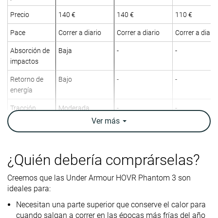
Precio
140 €
140 €
110 €
Pace
Correr a diario
Correr a diario
Correr a diario
Absorción de
Baja
-
-
impactos
Retorno de
Bajo
-
-
energía
Tracción
Moderada
-
-
Ver
más
Arch support
Neutral
Neutral
Neutral
Peso
11.9 oz / 338g
10.1 oz / 286g
9.7 oz / 274g
laboratorio
¿Quién debería comprárselas?
11.1 oz / 315g
10.4 oz / 295g
10 oz / 283g
Peso marca
Creemos que las Under Armour HOVR Phantom 3 son
Drop
12.7 mm
11.6 mm
12.5 mm
ideales para:
laboratorio
8.0 mm
10.0 mm
9.0 mm
Necesitan una parte superior que conserve el calor para
Drop marca
cuando salgan a correr en las épocas más frías del año