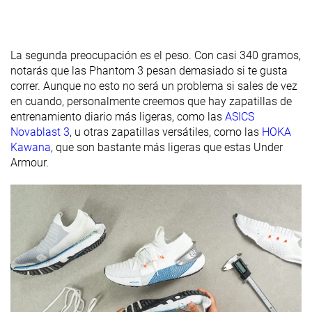
Antepié
20.1 mm
22.0 mm
18.2 mm
laboratorio
Antepié
17.0 mm
24.0 mm
16.0 mm
La segunda preocupación es el peso. Con casi 340 gramos,
marca
notarás que las Phantom 3 pesan demasiado si te gusta
Anchuras
Estándar
Estándar
Estándar
correr. Aunque no esto no será un problema si sales de vez
disponibles
en cuando, personalmente creemos que hay zapatillas de
entrenamiento diario más ligeras, como las
ASICS
Orthotic
✗
✓
✓
Novablast 3
, u otras zapatillas versátiles, como las
HOKA
friendly
Kawana
, que son bastante más ligeras que estas Under
Armour.
Invierno
Verano
Verano
Estación
Todas las
Todas las
estaciones
estaciones
Removable
✗
✓
✓
insole
Clasificación
#319
#247
#348
14% inferior
33% inferior
6% inferi
Popularidad
#265
#255
#294
29% inferior
31% inferior
21% infer