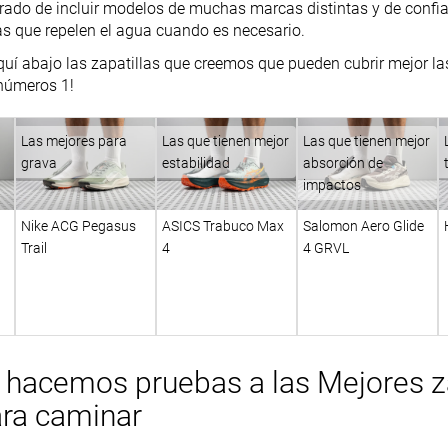
do de incluir modelos de muchas marcas distintas y de confia
as que repelen el agua cuando es necesario.
uí abajo las zapatillas que creemos que pueden cubrir mejor las
números 1!
Las mejores para
Las que tienen mejor
Las que tienen mejor
grava
estabilidad
absorción de
impactos
Nike ACG Pegasus
ASICS Trabuco Max
Salomon Aero Glide
Trail
4
4 GRVL
hacemos pruebas a las Mejores za
para caminar