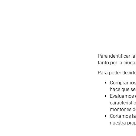
Para identificar l
tanto por la ciud
Para poder decirt
Compramos to
hace que se
Evaluamos el
característi
montones d
Cortamos las
nuestra prop