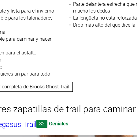
Parte delantera estrecha que n
le y lista para el invierno
mucho los dedos
ble para los talonadores
La lengüeta no está reforzada
Drop más alto del que dice l
ima
ible para caminar y hacer
en para el asfalto
o
e
uieres un par para todo
w completa de Brooks Ghost Trail
es zapatillas de trail para caminar
gasus Trail
82
Geniales