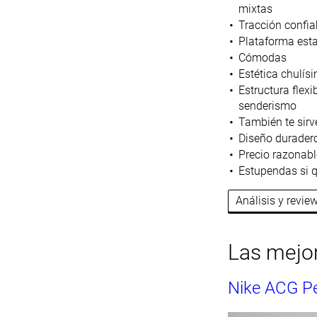
mixtas
Tracción confiab
Plataforma esta
Cómodas
Estética chulís
Estructura flex
senderismo
También te sirv
Diseño durader
Precio razonabl
Estupendas si q
Análisis y revie
Las mejor
Nike ACG Pe