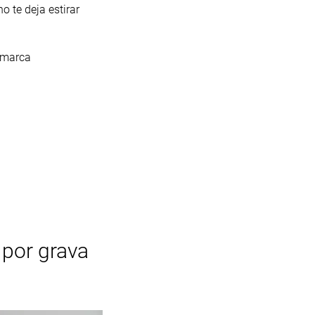
o te deja estirar
a marca
 por grava