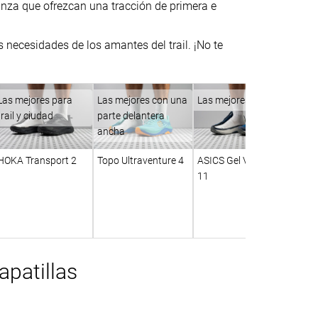
nza que ofrezcan una tracción de primera e
 necesidades de los amantes del trail. ¡No te
Las mejores para
Las mejores con una
Las mejores baratas
trail y ciudad
parte delantera
ancha
HOKA Transport 2
Topo Ultraventure 4
ASICS Gel Venture
11
patillas