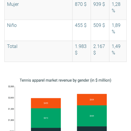
Mujer
870 $
939 $
1,28
%
Niño
455 $
509 $
1,89
%
Total
1.983
2.167
1,49
$
$
%