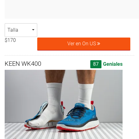
Talla
$170
Ver en On US
KEEN WK400
87
Geniales