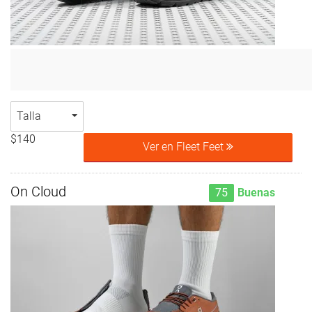
Talla
$140
Ver en Fleet Feet
On Cloud
75
Buenas