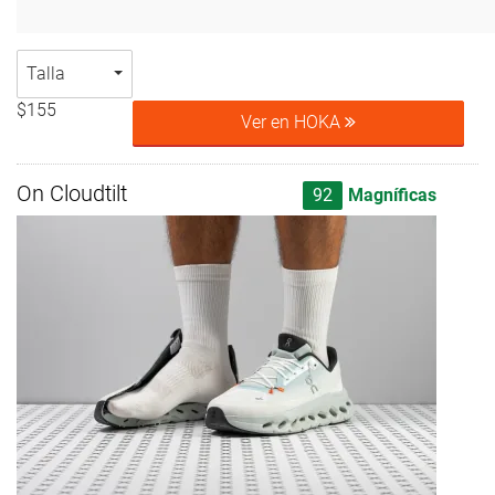
Talla
$155
Ver en HOKA
On Cloudtilt
92
Magníficas