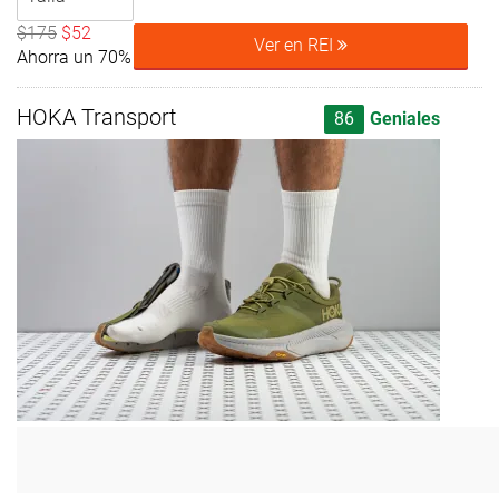
$175
$52
Ver en REI
Ahorra un 70%
HOKA Transport
86
Geniales