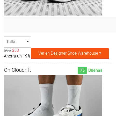
Talla
$65
$53
Ver en Designer Shoe Warehouse
Ahorra un 19%
On Cloudrift
75
Buenas