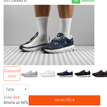
On Cloud 6
80
Buenas
Cualquier
color
Talla
$160
$64
Ver en REI
Ahorra un 60%