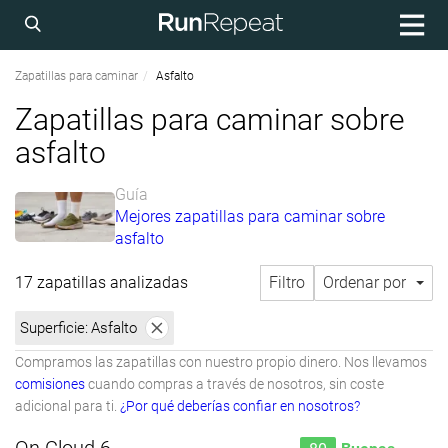
Zapatillas para caminar
Asfalto
Zapatillas para caminar sobre
asfalto
Guía
Mejores zapatillas para caminar sobre
asfalto
17 zapatillas analizadas
Filtro
Ordenar por
Superficie:
Asfalto
Compramos las zapatillas con nuestro propio dinero. Nos llevamos
comisiones
cuando compras a través de nosotros, sin coste
adicional para ti.
¿Por qué deberías confiar en nosotros?