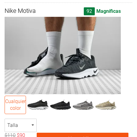
Nike Motiva
92
Magníficas
Cualquier
color
Talla
$110
$90