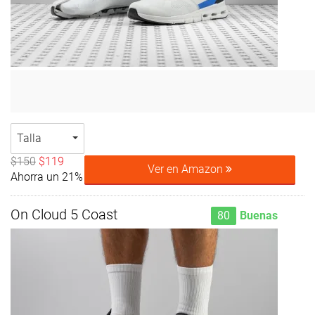
Talla
$150
$119
Ver en Amazon
Ahorra un 21%
On Cloud 5 Coast
80
Buenas