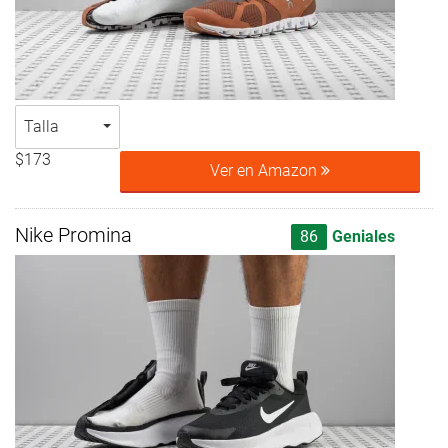
Talla
$173
Ver en Amazon
Nike Promina
86
Geniales