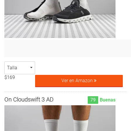
Talla
$169
Ver en Amazon
On Cloudswift 3 AD
79
Buenas