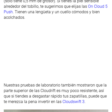
(solo tiene 0,5 mm de grosor). Si tienes la piel sensible
mediasuela
alrededor del tobillo, te sugerimos que elijas las
On Cloud 5
en frío
Push
. Tienen una lengüeta y un cuello cómodos y bien
Grosor de la
Estándar
Estándar
Estándar
acolchados.
plantilla
Removable
✓
✓
✓
insole
Flexibilidad
Flexible
Moderada
Moderada
Rigidez
Flexibles
Moderadas
Flexibles
torsional
Rigidez del
Flexibles
Moderadas
Flexibles
contrafuerte
del talón
Nuestras pruebas de laboratorio también mostraron que la
Tirador del
Ninguno
Ninguno
Ninguno
parte superior de las Cloudrift es muy poco resistente, así
talón
que si tiendes a desgastar rápido tus zapatillas, puede que
te merezca la pena invertir en las
Cloudswift 3
.
Drop
9.9 mm
13.1 mm
7.8 mm
laboratorio