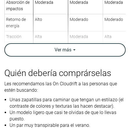
Absorción de
Moderada
Moderada
Moderada
impactos
Retorno de
Alto
Moderado
Moderado
energía
Tracción
Alta
Moderada
Alta
-
Personas
-
Ver
más
Patologías
pesadas
Fascitis plantar
Quién debería comprárselas
Orthotic
✓
✓
✓
friendly
Les recomendamos las On Cloudrift a las personas que
Peso
8.7 oz / 247g
10.3 oz / 292g
7.6 oz / 215g
estén buscando:
laboratorio
9.4 oz / 266g
10.3 oz / 292g
7.6 oz / 215g
Unas zapatillas para caminar que tengan un estilazo (el
Peso marca
contraste de colores y texturas las hacen destacar).
Lightweight
✓
✓
✓
Un modelo ligero que casi te olvidas de que lo llevas
puesto.
Transpirabilidad
Alta
Alta
Alta
Un par muy transpirable para el verano.