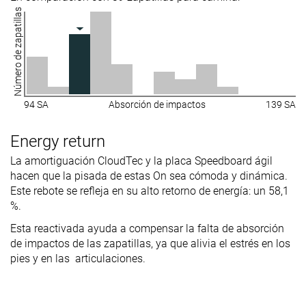
Número de zapatillas
Acolchado de
Muy fina
Fina
Fina
la lengüeta
Lengüeta: tipo
Ninguno
Ambos lados
Ambos lados
de refuerzo
(completo)
(completo)
94 SA
Absorción de impactos
139 SA
Collapsible
✗
✗
✓
heel
Energy return
Material
-
Malla
Malla
La amortiguación CloudTec y la placa Speedboard ágil
Ranking
#32
#1
#24
11% inferior
Top 3%
33% inferi
hacen que la pisada de estas On sea cómoda y dinámica.
Este rebote se refleja en su alto retorno de energía: un 58,1
Popularity
#32
#14
#21
11% inferior
Top 39%
41% inferi
%.
Esta reactivada ayuda a compensar la falta de absorción
de impactos de las zapatillas, ya que alivia el estrés en los
pies y en las articulaciones.