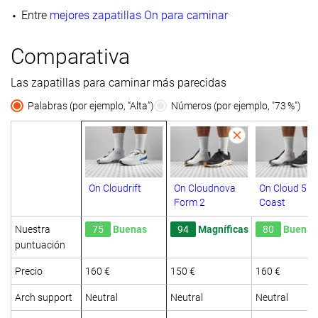
Entre
mejores zapatillas On para caminar
Comparativa
Las zapatillas para caminar más parecidas
Palabras (por ejemplo, “Alta”)
Números (por ejemplo, "73 %")
On Cloudrift
On Cloudnova
On Cloud 5
Form 2
Coast
Nuestra
75
Buenas
94
Magníficas
80
Buenas
puntuación
Precio
160 €
150 €
160 €
Arch support
Neutral
Neutral
Neutral