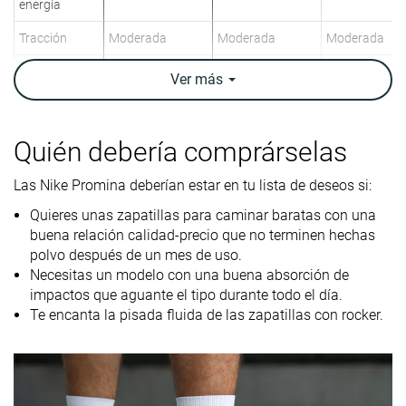
energía
Tracción
Moderada
Moderada
Moderada
-
Personas
-
Ver
más
Patologías
pesadas
Fascitis plantar
Quién debería comprárselas
Orthotic
✓
✓
✓
friendly
Las Nike Promina deberían estar en tu lista de deseos si:
Peso
10.8 oz / 306g
10.3 oz / 292g
11.3 oz / 320
Quieres unas zapatillas para caminar baratas con una
laboratorio
10.3 oz / 292g
11.1 oz / 315
buena relación calidad-precio que no terminen hechas
Peso marca
polvo después de un mes de uso.
Lightweight
✗
✓
✗
Necesitas un modelo con una buena absorción de
impactos que aguante el tipo durante todo el día.
Transpirabilidad
Alta
Alta
Alta
Te encanta la pisada fluida de las zapatillas con rocker.
Para estar de pie
Para estar de pie
Para estar de 
todo el día
todo el día
todo el día
Para caminar por
Para viajar
Para caminar 
la ciudad
Para trabajar
la ciudad