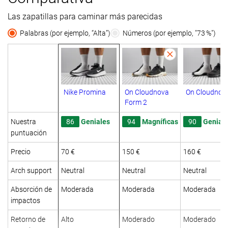
Las zapatillas para caminar más parecidas
Palabras (por ejemplo, “Alta”)
Números (por ejemplo, "73 %")
Nike Promina
On Cloudnova
On Cloudnov
Form 2
Nuestra
86
Geniales
94
Magníficas
90
Genial
puntuación
Precio
70 €
150 €
160 €
Arch support
Neutral
Neutral
Neutral
Absorción de
Moderada
Moderada
Moderada
impactos
Retorno de
Alto
Moderado
Moderado