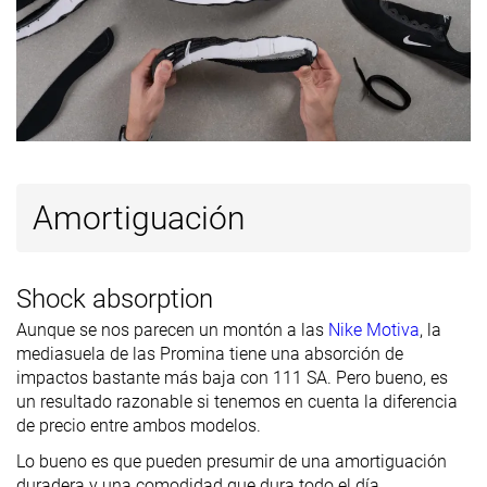
laboratorio
Antepié
25.3 mm
19.8 mm
20.7 mm
Anchura /
Estrecha
Media
Media
ajuste
Anchura de la
Estrecha
Media
Media
parte
delantera
Amortiguación
Closure
Cordones
Cordones
Cordones
Durabilidad
Decente
Decente
Decente
Shock absorption
de la parte
Aunque se nos parecen un montón a las
Nike Motiva
, la
delantera
mediasuela de las Promina tiene una absorción de
Durabilidad
Media
Media
Media
impactos bastante más baja con 111 SA. Pero bueno, es
del acolchado
un resultado razonable si tenemos en cuenta la diferencia
del talón
de precio entre ambos modelos.
Durabilidad
Decente
Buena
Decente
Lo bueno es que pueden presumir de una amortiguación
de la suela
duradera y una comodidad que dura todo el día.