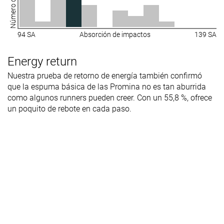
Material
Malla
Malla
Malla
Ranking
#13
#1
#6
Top 37%
Top 3%
Top 17%
94 SA
Absorción de impactos
139 SA
Popularity
#19
#14
#7
47% inferior
Top 39%
Top 20%
Energy return
Nuestra prueba de retorno de energía también confirmó
que la espuma básica de las Promina no es tan aburrida
como algunos runners pueden creer. Con un 55,8 %, ofrece
un poquito de rebote en cada paso.