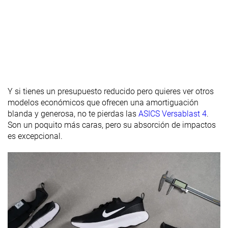
Removable
✓
✓
✓
insole
Flexibilidad
Moderada
Moderada
Moderada
Rigidez
Firmes
Moderadas
Moderadas
torsional
Y si tienes un presupuesto reducido pero quieres ver otros
Rigidez del
Flexibles
Moderadas
Flexibles
modelos económicos que ofrecen una amortiguación
contrafuerte
blanda y generosa, no te pierdas las
ASICS Versablast 4
.
del talón
Son un poquito más caras, pero su absorción de impactos
es excepcional.
Tirador del
Tirador circular
Ninguno
Ninguno
talón
Drop
10.7 mm
13.1 mm
12.4 mm
laboratorio
Altura de la
36.0 mm
32.9 mm
33.1 mm
suela en la
zona del talón