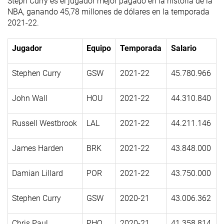
Steph Curry es el jugador mejor pagado en la historia de la
NBA, ganando 45,78 millones de dólares en la temporada
2021-22.
Jugador
Equipo
Temporada
Salario
Stephen Curry
GSW
2021-22
45.780.966
John Wall
HOU
2021-22
44.310.840
Russell Westbrook
LAL
2021-22
44.211.146
James Harden
BRK
2021-22
43.848.000
Damian Lillard
POR
2021-22
43.750.000
Stephen Curry
GSW
2020-21
43.006.362
Chris Paul
PHO
2020-21
41.358.814