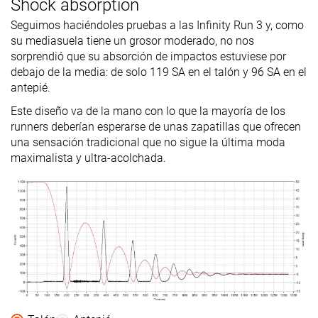
Shock absorption
Drop
6.7 mm
9.4 mm
6.4 mm
Seguimos haciéndoles pruebas a las Infinity Run 3 y, como
laboratorio
su mediasuela tiene un grosor moderado, no nos
8.0 mm
10.0 mm
6.0 mm
Drop marca
sorprendió que su absorción de impactos estuviese por
debajo de la media: de solo 119 SA en el talón y 96 SA en el
Técnica de
Medio/antepié
Talón
Medio/antepi
antepié.
carrera
Medio/antepié
Este diseño va de la mano con lo que la mayoría de los
Tallan un poquito
Tallan bien
Tallan bien
Talla
runners deberían esperarse de unas zapatillas que ofrecen
pequeño
una sensación tradicional que no sigue la última moda
maximalista y ultra-acolchada.
Rigidez de la
-
Equilibrada
-
mediasuela
Diferencia de
Grande
Normal
Grande
la rigidez de la
mediasuela
en frío
Durabilidad
-
Decente
Buena
de la parte
delantera