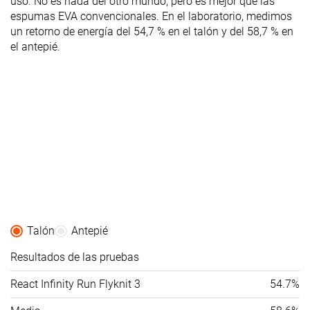
uso. No es nada del otro mundo, pero es mejor que las
Rigidez del
Flexible
Rígido
Flexible
espumas EVA convencionales. En el laboratorio, medimos
contrafuerte
un retorno de energía del 54,7 % en el talón y del 58,7 % en
del talón
el antepié.
Talón
30.0 mm
33.0 mm
30.4 mm
laboratorio
34.0 mm
34.0 mm
26.0 mm
Talón marca
Antepié
23.3 mm
23.6 mm
24.0 mm
laboratorio
Antepié
26.0 mm
24.0 mm
20.0 mm
marca
Anchuras
Estándar
Estándar
Estándar
disponibles
Ancho
Orthotic
✓
✓
✓
Talón
Antepié
friendly
Resultados de las pruebas
Todas las
Todas las
Todas las
Estación
React Infinity Run Flyknit 3
54.7%
estaciones
estaciones
estaciones