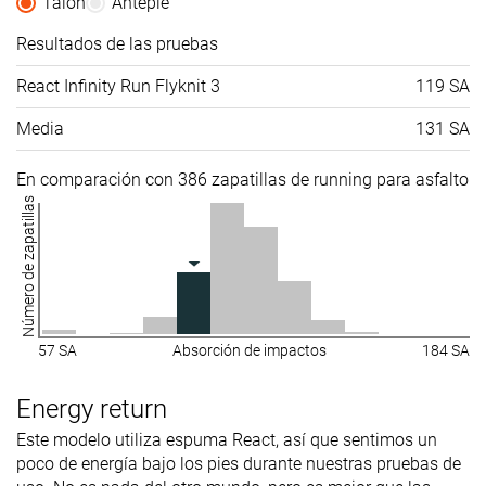
Talón
Antepié
Durabilidad
-
Alta
Media
Resultados de las pruebas
del acolchado
del talón
React Infinity Run Flyknit 3
119 SA
Durabilidad
-
Decente
-
Media
131 SA
de la suela
exterior
En comparación con 386 zapatillas de running para asfalto
Transpirabilidad
Media
Media
Media
Número de zapatillas
Anchura /
Media
Media
Estrecha
ajuste
Anchura de la
-
Media
Estrecha
parte
delantera
57 SA
Absorción de impactos
184 SA
Flexibilidad
Rígida
Flexible
Flexible
Energy return
Rigidez
Moderadas
Moderadas
Moderadas
Este modelo utiliza espuma React, así que sentimos un
torsional
poco de energía bajo los pies durante nuestras pruebas de