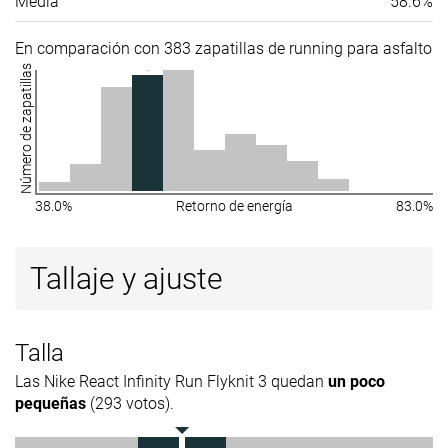
Media
58.6%
Removable
✓
✓
✓
insole
En comparación con 383 zapatillas de running para asfalto
Clasificación
#288
#112
#276
Top 48%
Top 30%
26% infer
Número de zapatillas
Popularidad
#65
#57
#145
Top 11%
Top 16%
Top 39%
38.0%
Retorno de energía
83.0%
Tallaje y ajuste
Talla
Las Nike React Infinity Run Flyknit 3 quedan
un poco
pequeñas
(293 votos).