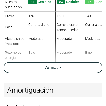
Nuestra
81
Geniales
84
Geniales
76
Buenas
puntuación
Precio
170 €
180 €
130 €
Correr a diario
Correr a diario
Correr a diario
Pace
Tempo / series
Absorción de
Moderada
Moderada
Moderada
impactos
Retorno de
Bajo
Moderado
Bajo
energía
Tracción
Moderada
Moderada
Moderada
Ver
más
Arch support
Neutral
Neutral
Neutral
Peso
10.5 oz / 297g
8.6 oz / 244g
8.2 oz / 232g
Amortiguación
laboratorio
10.9 oz / 310g
8.6 oz / 244g
8.5 oz / 241g
Peso marca
Lightweight
✗
✓
✓