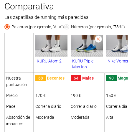
Comparativa
Las zapatillas de running más parecidas
Palabras (por ejemplo, “Alta”)
Números (por ejemplo, "73 %")
KURU Atom 2
KURU Triple
Nike Vomero
Max Ion
Nuestra
68
Decentes
64
Malas
90
Magníf
puntuación
Precio
170 €
190 €
150 €
Pace
Correr a diario
Correr a diario
Correr a diario
Absorción de
Moderada
Moderada
Alta
impactos