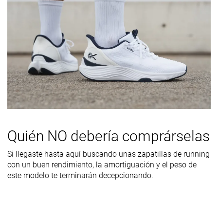
Diferencia de
Pequeña
Pequeña
Pequeña
la rigidez de la
mediasuela
en frío
Durabilidad
Buena
Decente
Decente
de la parte
delantera
Durabilidad
Alta
Alta
Alta
del acolchado
del talón
Quién NO debería comprárselas
Durabilidad
Decente
Buena
Decente
de la suela
Si llegaste hasta aquí buscando unas zapatillas de running
exterior
con un buen rendimiento, la amortiguación y el peso de
Transpirabilidad
Baja
Media
Media
este modelo te terminarán decepcionando.
Anchura /
Media
Media
Media
ajuste