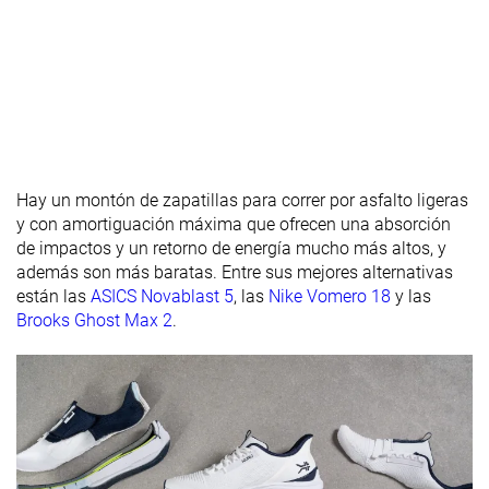
Anchura de la
Estrecha
Media
Estrecha
parte
delantera
Flexibilidad
Moderada
Moderada
Moderada
Rigidez
Rígidas
Rígidas
Rígidas
torsional
Rigidez del
Moderado
Rígido
Moderado
Hay un montón de zapatillas para correr por asfalto ligeras
contrafuerte
y con amortiguación máxima que ofrecen una absorción
del talón
de impactos y un retorno de energía mucho más altos, y
además son más baratas. Entre sus mejores alternativas
Rocker
✓
✓
✓
están las
ASICS Novablast 5
, las
Nike Vomero 18
y las
Brooks Ghost Max 2
.
Talón
39.9 mm
42.4 mm
42.5 mm
laboratorio
45.0 mm
Talón marca
Antepié
26.0 mm
26.8 mm
28.6 mm
laboratorio
Antepié
35.0 mm
marca