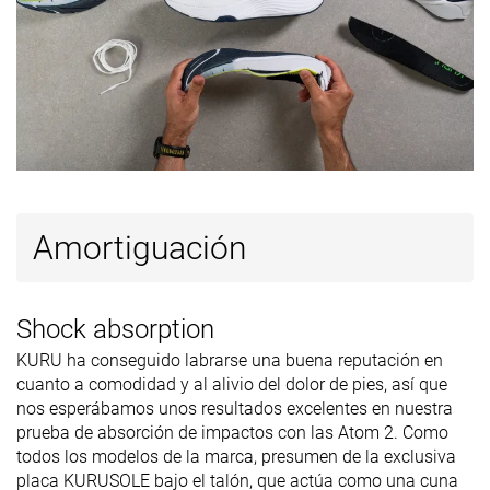
Estándar
Estándar
Estrecho
Anchuras
Ancho
Estándar
disponibles
Extra Ancho
Ancho
Extra Ancho
Orthotic
✓
✓
✓
friendly
Todas las
Todas las
Todas las
Estación
Amortiguación
estaciones
estaciones
estaciones
Removable
✓
✓
✓
insole
Shock absorption
Clasificación
#355
#366
#26
5% inferior
2% inferior
Top 7%
KURU ha conseguido labrarse una buena reputación en
cuanto a comodidad y al alivio del dolor de pies, así que
Popularidad
#184
#285
#6
Top 50%
23% inferior
Top 2%
nos esperábamos unos resultados excelentes en nuestra
prueba de absorción de impactos con las Atom 2. Como
todos los modelos de la marca, presumen de la exclusiva
placa KURUSOLE bajo el talón, que actúa como una cuna