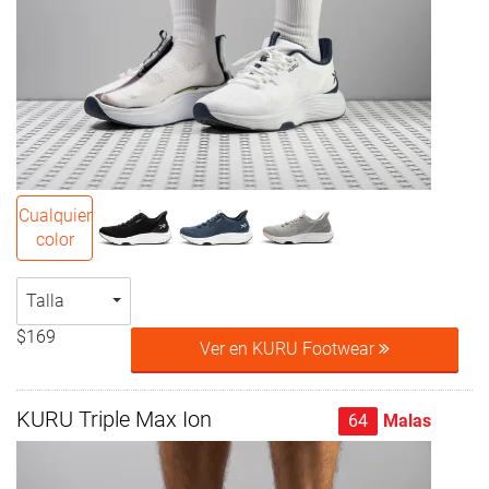
Cualquier
color
Talla
$169
Ver en KURU Footwear
KURU Triple Max Ion
64
Malas