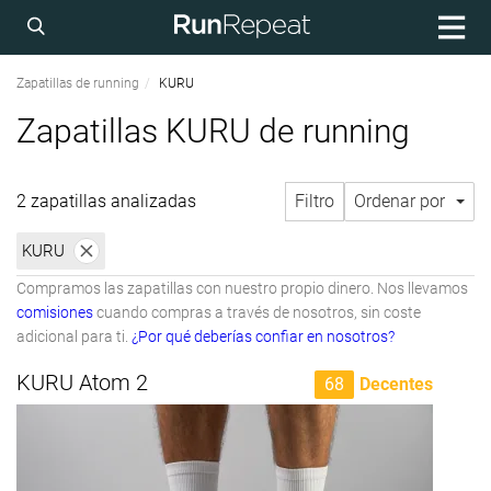
Zapatillas de running
KURU
Zapatillas KURU de running
2 zapatillas analizadas
Filtro
Ordenar por
KURU
Compramos las zapatillas con nuestro propio dinero. Nos llevamos
comisiones
cuando compras a través de nosotros, sin coste
adicional para ti.
¿Por qué deberías confiar en nosotros?
KURU Atom 2
68
Decentes