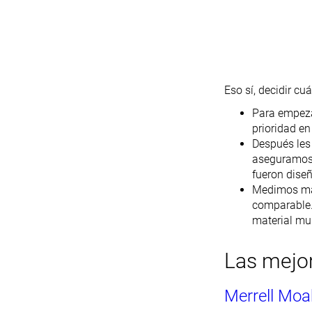
Eso sí, decidir cu
Para empeza
prioridad en
Después les
aseguramos 
fueron dise
Medimos más
comparable.
material mu
Las mejor
Merrell Mo