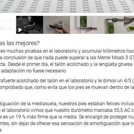
as las mejores?
es muchas pruebas en el laboratorio y acumular kilómetros ha
a conclusión de que nada puede superar a las Merrel Moab 3 G
a. Desde el primer día, el talón acolchado y la lengüeta gruesa
 adaptación no fuese necesario.
afuerte acolchado del talón en el laboratorio y le dimos un 4/5
omprobado que, como evita que los pies se muevan dentro de las 
tiguación de la mediasuela, nuestros pies estaban felices incl
n el laboratorio vimos que nuestro durómetro marcaba 55,5 AC
que es un 19 % más firme que la media. Se encargó de proteger nu
tes, sin dejar de ofrecer esa sensación de amortiguación que 
a.