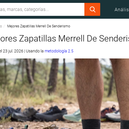
Anális
mo
Mejores Zapatillas Merrell De Senderismo
ores Zapatillas Merrell De Sender
el
23 jul. 2026
|
Usando la
metodología 2.5