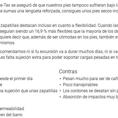
Tex se aseguró de que nuestros pies tampoco sufrieran bajo la l
le sumas una lengüeta reforzada, consigues unos pies secos in
 zapatillas destacan incluso en cuanto a flexibilidad. Cuando l
seguían siendo un 16,9 % más flexibles que la mayoría de los
quiere decir que, además de ser cómodas en los pies, también e
 mismos.
recomendamos ni si tu excursión va a durar muchos días, ni si va
es falta sujeción extra para poder soportar cargas pesadas en te
Contras
sde el primer día
Pesan mucho para ser de cañ
e
Poco transpirables
a sujeción que unas zapatillas
Los cordones se desatan sin 
Absorción de impactos muy b
ermeabilidad
ien del barro