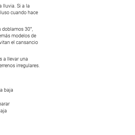
luvia. Si a la
cluso cuando hace
as doblamos 30°,
 demás modelos de
vitan el cansancio
s a llevar una
rrenos irregulares.
a baja
parar
aja