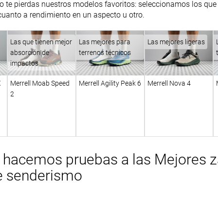
no te pierdas nuestros modelos favoritos: seleccionamos los que
uanto a rendimiento en un aspecto u otro.
Las que tienen mejor
Las mejores para
Las mejores ligeras
absorción de
terrenos técnicos
impactos
X
Merrell Moab Speed
Merrell Agility Peak 6
Merrell Nova 4
2
hacemos pruebas a las Mejores za
de senderismo