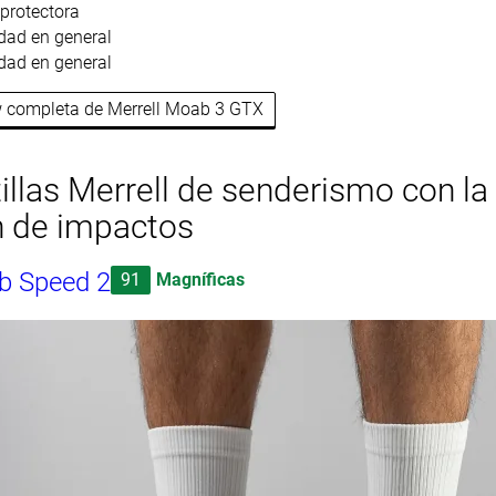
 protectora
dad en general
dad en general
ew completa de Merrell Moab 3 GTX
illas Merrell de senderismo con la
n de impactos
b Speed 2
91
Magníficas