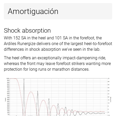
Estación
estaciones
Todas las
Amortiguación
estaciones
Removable
✓
✓
✓
insole
Shock absorption
Clasificación
#190
#86
#56
49% inferior
Top 24%
Top 16%
With 152 SA in the heel and 101 SA in the forefoot, the
Ardiles Runergize delivers one of the largest heel-to-forefoot
Popularidad
#360
#18
#97
3% inferior
Top 5%
Top 27%
differences in shock absorption we've seen in the lab.
The heel offers an exceptionally impact-dampening ride,
whereas the front may leave forefoot strikers wanting more
protection for long runs or marathon distances.