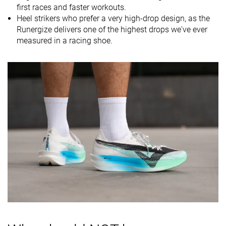
Drop
14.8 mm
10.7 mm
11.2 mm
first races and faster workouts.
laboratorio
Heel strikers who prefer a very high-drop design, as the
8.0 mm
8.0 mm
Drop marca
Runergize delivers one of the highest drops we've ever
measured in a racing shoe.
Técnica de
Talón
Talón
Talón
carrera
-
Tallan bien
Tallan bien
Talla
Rigidez de la
Equilibrada
Equilibrada
Blanda
mediasuela
Diferencia de
Pequeña
Pequeña
Pequeña
la rigidez de la
mediasuela
en frío
Durabilidad
Mala
Mala
Decente
de la parte
delantera