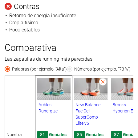
Contras
Retorno de energía insuficiente
Drop altísimo
Poco estables
Comparativa
Las zapatillas de running más parecidas
Palabras (por ejemplo, “Alta”)
Números (por ejemplo, "73 %")
Ardiles
New Balance
Brooks
Runergize
FuelCell
Hyperion Elit
SuperComp
Elite v5
Nuestra
81
Geniales
85
Geniales
87
Genial