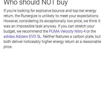
Who should NOT buy
Durabilidad
Alta
Media
Alta
del acolchado
If you're looking for explosive bounce and top-tier energy
del talón
return, the Runergize is unlikely to meet your expectations.
Durabilidad
Buena
Decente
Mala
However, considering its exceptionally low price, we think it
de la suela
was an impossible task anyway. If you can stretch your
exterior
budget, we recommend the
PUMA Velocity Nitro 4
or the
adidas Adizero EVO SL
. Neither features a carbon plate, but
Transpirabilidad
-
Media
Alta
both deliver noticeably higher energy return at a reasonable
price.
Anchura /
Media
Media
Estrecha
ajuste
Anchura de la
Media
Media
Media
parte
delantera
Flexibilidad
Rígida
Moderada
Rígida
Rigidez
Flexibles
Flexibles
Moderadas
torsional
Rigidez del
Flexible
Flexible
Flexible