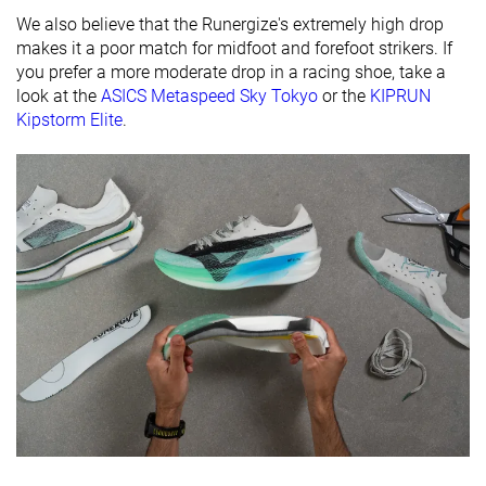
contrafuerte
We also believe that the Runergize's extremely high drop
del talón
makes it a poor match for midfoot and forefoot strikers. If
you prefer a more moderate drop in a racing shoe, take a
Placa
Placa de carbono
Placa de carbono
Placa de carb
look at the
ASICS Metaspeed Sky Tokyo
or the
KIPRUN
Rocker
✓
✓
✓
Kipstorm Elite
.
Talón
39.9 mm
39.3 mm
37.6 mm
laboratorio
40.0 mm
40.0 mm
Talón marca
Antepié
25.1 mm
28.6 mm
26.4 mm
laboratorio
Antepié
32.0 mm
32.0 mm
marca
Anchuras
Estándar
Estándar
Estándar
disponibles
Ancho
Orthotic
✓
✓
✓
friendly
-
Todas las
Verano