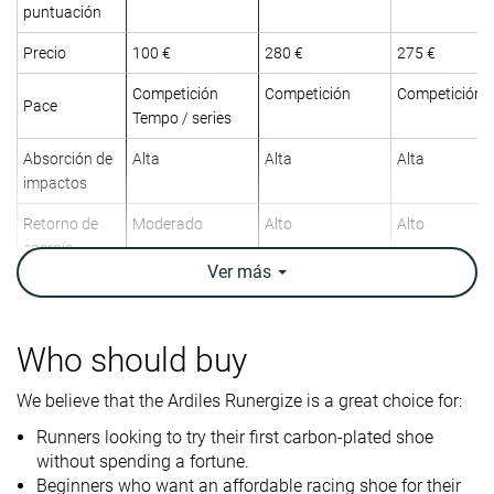
puntuación
Precio
100 €
280 €
275 €
Competición
Competición
Competición
Pace
Tempo / series
Absorción de
Alta
Alta
Alta
impactos
Retorno de
Moderado
Alto
Alto
energía
Ver
más
Tracción
Alta
Alta
Alta
Arch support
Neutral
Neutral
Neutral
Who should buy
Peso
7.8 oz / 222g
7 oz / 198g
7.2 oz / 204g
laboratorio
We believe that the Ardiles Runergize is a great choice for:
7.5 oz / 213g
7.1 oz / 201g
Peso marca
Runners looking to try their first carbon-plated shoe
without spending a fortune.
Lightweight
✓
✓
✓
Beginners who want an affordable racing shoe for their