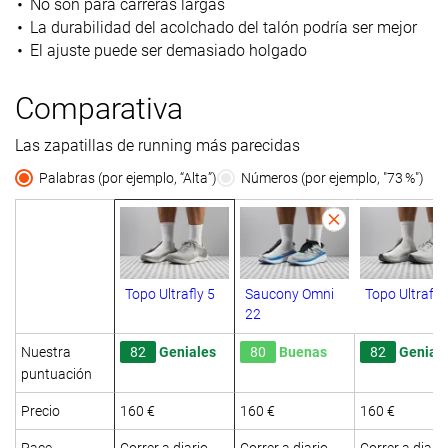
No son para carreras largas
La durabilidad del acolchado del talón podría ser mejor
El ajuste puede ser demasiado holgado
Comparativa
Las zapatillas de running más parecidas
Palabras (por ejemplo, “Alta”)
Números (por ejemplo, "73 %")
Topo Ultrafly 5
Saucony Omni
Topo Ultrafly
22
Nuestra
82
Geniales
80
Buenas
82
Genial
puntuación
Precio
160 €
160 €
160 €
Pace
Correr a diario
Correr a diario
Correr a diario