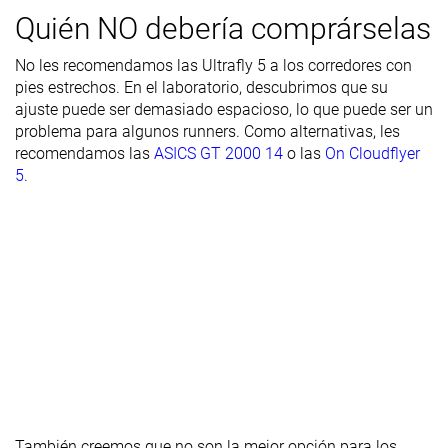
Transpirabilidad
Media
Media
-
Quién NO debería comprárselas
Anchura /
Ancha
Media
Media
No les recomendamos las Ultrafly 5 a los corredores con
ajuste
pies estrechos. En el laboratorio, descubrimos que su
ajuste puede ser demasiado espacioso, lo que puede ser un
Anchura de la
Ancha
Media
Ancha
problema para algunos runners. Como alternativas, les
parte
recomendamos las
ASICS GT 2000 14
o las
On Cloudflyer
delantera
5
.
Flexibilidad
Flexible
Flexible
Flexible
Rigidez
Flexibles
Moderadas
Moderadas
torsional
Rigidez del
Moderado
Flexible
Flexible
contrafuerte
del talón
Talón
30.2 mm
33.0 mm
33.0 mm
laboratorio
28.0 mm
35.0 mm
32.0 mm
Talón marca
También creemos que no son la mejor opción para los