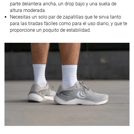
Tallan un poquito
Tallan bien
-
parte delantera ancha, un drop bajo y una suela de
Talla
pequeño
altura moderada.
Necesitas un solo par de zapatillas que te sirva tanto
Rigidez de la
-
-
Equilibrada
para las tiradas fáciles como para el uso diario, y que te
mediasuela
proporcione un poquito de estabilidad.
Diferencia de
Pequeña
Pequeña
Pequeña
la rigidez de la
mediasuela
en frío
Durabilidad
Decente
Mala
Mala
de la parte
delantera
Durabilidad
Media
Alta
Alta
del acolchado
del talón
Durabilidad
Buena
Buena
Buena
de la suela
exterior