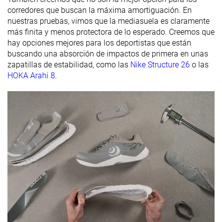
Antepié
25.2 mm
25.7 mm
26.4 mm
corredores que buscan la máxima amortiguación. En
laboratorio
nuestras pruebas, vimos que la mediasuela es claramente
Antepié
23.0 mm
27.0 mm
27.0 mm
más finita y menos protectora de lo esperado. Creemos que
marca
hay opciones mejores para los deportistas que están
buscando una absorción de impactos de primera en unas
Anchuras
Estándar
Estándar
Estándar
zapatillas de estabilidad, como las
Nike Structure 26
o las
disponibles
Ancho
Ancho
HOKA Arahi 8
.
Orthotic
✓
✓
✓
friendly
Todas las
Todas las
-
Estación
estaciones
estaciones
Removable
✓
✓
✓
insole
Clasificación
#269
#203
#172
Top 45%
45% inferior
Top 46%
Popularidad
#330
#265
#242
45% inferior
29% inferior
35% infer