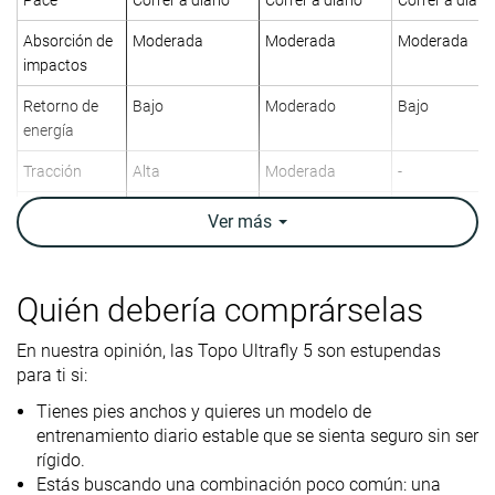
Absorción de
Moderada
Moderada
Moderada
impactos
Retorno de
Bajo
Moderado
Bajo
energía
Tracción
Alta
Moderada
-
Arch support
Estabilidad
Estabilidad
Estabilidad
Ver
más
Peso
9.6 oz / 272g
10.1 oz / 285g
9.6 oz / 272g
laboratorio
9.5 oz / 269g
10.1 oz / 286g
9.6 oz / 272g
Quién debería comprárselas
Peso marca
Drop
5.0 mm
7.3 mm
6.6 mm
En nuestra opinión, las Topo Ultrafly 5 son estupendas
laboratorio
para ti si:
5.0 mm
8.0 mm
5.0 mm
Drop marca
Tienes pies anchos y quieres un modelo de
Técnica de
Medio/antepié
Medio/antepié
Medio/antepi
entrenamiento diario estable que se sienta seguro sin ser
carrera
rígido.
Estás buscando una combinación poco común: una