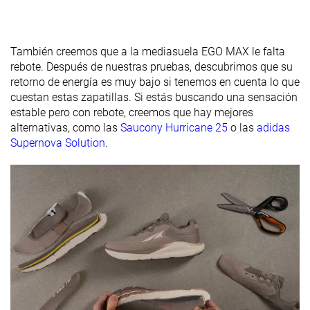
laboratorio
30.0 mm
30.0 mm
31.0 mm
Talón marca
Antepié
27.3 mm
25.9 mm
25.3 mm
También creemos que a la mediasuela EGO MAX le falta
laboratorio
rebote. Después de nuestras pruebas, descubrimos que su
Antepié
30.0 mm
26.0 mm
21.0 mm
retorno de energía es muy bajo si tenemos en cuenta lo que
marca
cuestan estas zapatillas. Si estás buscando una sensación
estable pero con rebote, creemos que hay mejores
Anchuras
Estándar
Estándar
Estándar
alternativas, como las
Saucony Hurricane 25
o las
adidas
disponibles
Ancho
Supernova Solution
.
Orthotic
✓
✓
✓
friendly
Todas las
Todas las
Todas las
Estación
estaciones
estaciones
estaciones
Removable
✓
✓
✓
insole
Clasificación
#215
#218
#240
42% inferior
41% inferior
35% infer
Popularidad
#124
#177
#165
Top 34%
Top 48%
Top 45%