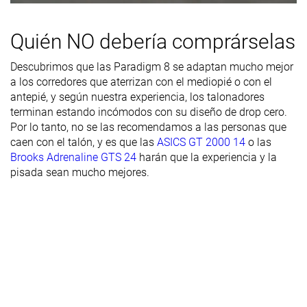
de la suela
exterior
Quién NO debería comprárselas
Transpirabilidad
Media
Media
Media
Descubrimos que las Paradigm 8 se adaptan mucho mejor
Anchura /
Media
Media
Estrecha
a los corredores que aterrizan con el mediopié o con el
ajuste
antepié, y según nuestra experiencia, los talonadores
terminan estando incómodos con su diseño de drop cero.
Anchura de la
Ancha
Ancha
Media
Por lo tanto, no se las recomendamos a las personas que
parte
caen con el talón, y es que las
ASICS GT 2000 14
o las
delantera
Brooks Adrenaline GTS 24
harán que la experiencia y la
pisada sean mucho mejores.
Flexibilidad
Moderada
-
Moderada
Rigidez
Flexibles
Moderadas
Rígidas
torsional
Rigidez del
Flexible
Moderado
Moderado
contrafuerte
del talón
Talón
29.4 mm
29.9 mm
33.2 mm