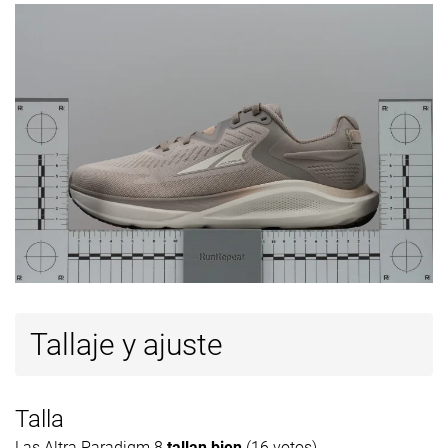
Tallaje y ajuste
Talla
Las Altra Paradigm 8
tallan bien
(16 votos).