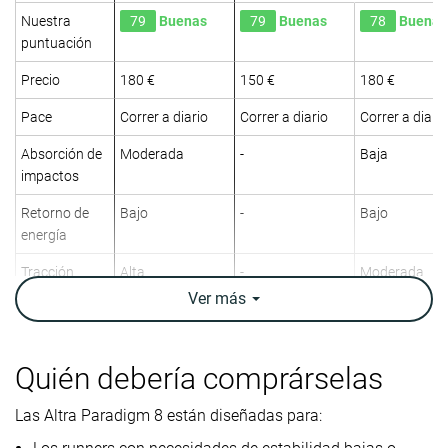
Nuestra
79
Buenas
79
Buenas
78
Buenas
puntuación
Precio
180 €
150 €
180 €
Pace
Correr a diario
Correr a diario
Correr a diario
Absorción de
Moderada
-
Baja
impactos
Retorno de
Bajo
-
Bajo
energía
Tracción
Alta
-
Moderada
Ver
más
Arch support
Estabilidad
Estabilidad
Estabilidad
Peso
9.8 oz / 278g
9.2 oz / 261g
11.6 oz / 329
laboratorio
Quién debería comprárselas
9.8 oz / 278g
9.6 oz / 272g
11.3 oz / 320
Peso marca
Las Altra Paradigm 8 están diseñadas para:
Drop
2.1 mm
4.0 mm
7.9 mm