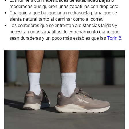
Los runners con necesidades de estabilidad bajas o
laboratorio
0.0 mm
4.0 mm
10.0 mm
moderadas que quieren unas zapatillas con drop cero.
Drop marca
Cualquiera que busque una mediasuela plana que se
Técnica de
Medio/antepié
Medio/antepié
Medio/antepi
sienta natural tanto al caminar como al correr.
carrera
Los corredores que se enfrentan a distancias largas y
necesitan unas zapatillas de entrenamiento diario que
Tallan bien
Tallan un poquito
Tallan bien
Talla
sean duraderas y un poco más estables que las
Torin 8
.
pequeño
Diferencia de
Pequeña
Grande
Normal
la rigidez de la
mediasuela
en frío
Durabilidad
Buena
Decente
Buena
de la parte
delantera
Durabilidad
Alta
Media
Alta
del acolchado
del talón
Durabilidad
Buena
Decente
Buena