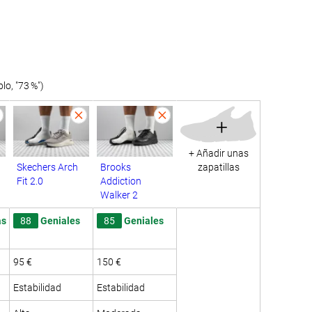
o, "73 %")
+
+ Añadir unas
Skechers Arch
Brooks
zapatillas
Fit 2.0
Addiction
Walker 2
as
88
Geniales
85
Geniales
95 €
150 €
Estabilidad
Estabilidad