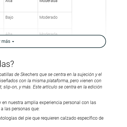
Alta
Moderada
Bajo
Moderado
Alta
Moderada
r
más
Pies planos
Diabéticos
Sobrepronación
(A5500)
Personas
Pies planos
las?
pesadas
Sobrepronación
Fascitis plantar
apatillas de Skechers que se centra en la sujeción y el
✓
✓
diseñados con la misma plataforma, pero vienen con
, slip-on, y más. Este artículo se centra en la edición
10.9 oz / 309g
13.7 oz / 388g
14.5 oz / 411g
 en nuestra amplia experiencia personal con las
✗
✗
 a las personas que:
Baja
Baja
atologías del pie que requieren calzado específico de