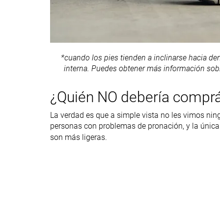
Grosor de la
Gruesa
Estándar
plantilla
Removable insole
✓
✓
*cuando los pies tienden a inclinarse hacia de
Flexibilidad
Flexible
Moderada
interna. Puedes obtener más información sobr
Rigidez torsional
Flexibles
Moderadas
¿Quién NO debería comprá
Rigidez del
Moderadas
Moderadas
contrafuerte del
La verdad es que a simple vista no les vimos ni
talón
personas con problemas de pronación, y la única 
son más ligeras.
Tirador del talón
Ninguno
Ninguno
Drop laboratorio
16.0 mm
13.1 mm
Altura de la suela
40.0 mm
32.9 mm
en la zona del
talón laboratorio
Antepié
24.0 mm
19.8 mm