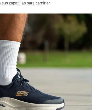
e
Para estar de pie
Para trabajar
n sus zapatillas para caminar
todo el día
Para Europa
Para caminar por
Para el personal
la ciudad
de enfermería
or
Para Disney
Para Europa
Para el personal
de enfermería
Para personas
mayores
Tallan bien
Tallan bien
Firme
Firme
Pequeña
Pequeña