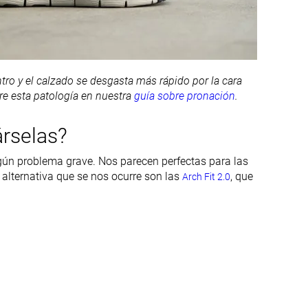
Gruesa
Estándar
✓
✓
ntro y el calzado se desgasta más rápido por la cara
Moderada
Rígida
e esta patología en nuestra
guía sobre pronación
.
Moderadas
Firmes
rselas?
Moderadas
Moderadas
ngún problema grave. Nos parecen perfectas para las
alternativa que se nos ocurre son las
, que
Arch Fit 2.0
Ninguno
Ninguno
15.2 mm
12.2 mm
39.2 mm
35.7 mm
24.0 mm
23.5 mm