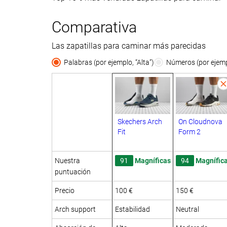
Comparativa
Las zapatillas para caminar más parecidas
Palabras (por ejemplo, “Alta”)
Números (por ejempl
Skechers Arch
On Cloudnova
Fit
Form 2
Nuestra
91
Magníficas
94
Magnífic
puntuación
Precio
100 €
150 €
Arch support
Estabilidad
Neutral