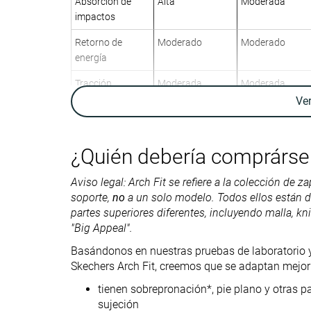
Absorción de
Alta
Moderada
impactos
Retorno de
Moderado
Moderado
energía
Tracción
Moderada
Moderada
Ve
Pies planos
Personas
Sobrepronación
pesadas
Patologías
Fascitis plantar
¿Quién debería comprárse
Aviso legal: Arch Fit se refiere a la colección de z
Orthotic friendly
✓
✓
soporte,
no
a un solo modelo. Todos ellos están 
partes superiores diferentes, incluyendo malla, knit
Peso laboratorio
12.5 oz / 353g
10.3 oz / 292g
"Big Appeal"
.
Peso marca
12 oz / 340g
10.3 oz / 292g
Basándonos en nuestras pruebas de laboratorio y
Lightweight
✗
✓
Skechers Arch Fit, creemos que se adaptan mejor
Transpirabilidad
Alta
Alta
tienen sobrepronación*, pie plano y otras p
sujeción