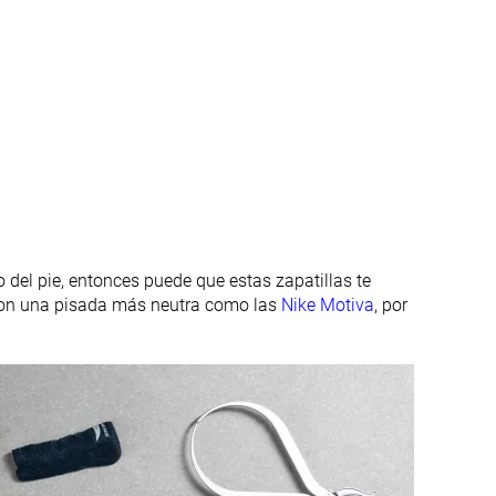
Media
Estrecha
Estrecha
Estrecha
Cordones
Cordones
Decente
Buena
Baja
Alta
o del pie, entonces puede que estas zapatillas te
con una pisada más neutra como las
Nike Motiva
, por
Mala
Buena
Estándar
Estándar
Estándar
Estándar