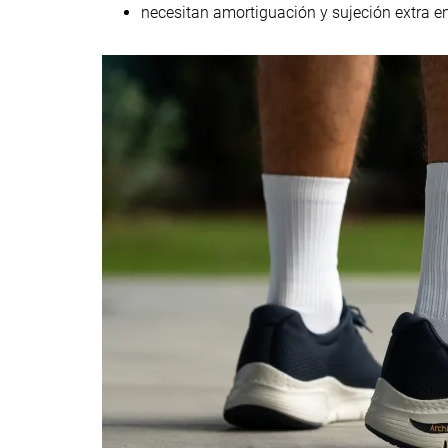
Para estar de pie
Para estar de pi
necesitan amortiguación y sujeción extra e
todo el día
todo el día
Para caminar por
Para viajar
la ciudad
Para trabajar
Para Disney
Para caminar p
Para Europa
la ciudad
Uso
Para el personal
Para Disney
de enfermería
Para Europa
Fitness
Para el personal
de enfermería
Cinta de correr
Talla
Tallan bien
Tallan bien
Rigidez de la
Firme
Firme
mediasuela
Diferencia de la
Pequeña
Pequeña
rigidez de la
mediasuela en
frío