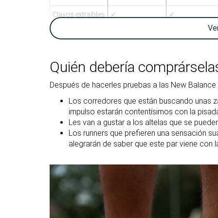
Clavos extraíbles
✓
✓
Ve
Anchura / ajuste
Ancha
Ancha
Anchura de la
Media
Media
parte delantera
Quién debería comprársela
Drop laboratorio
1.5 mm
0.2 mm
Después de hacerles pruebas a las New Balance
Media talla más
Tallan bien
Los corredores que están buscando unas zap
Talla
pequeñas
impulso estarán contentísimos con la pisada
Les van a gustar a los altelas que se pueden
Rigidez de la
Blanda
Firme
Los runners que prefieren una sensación sua
mediasuela
alegrarán de saber que este par viene con l
Acolchado de la
Estándar
Estándar
lengüeta
Flexibilidad
Rígida
Flexible
Rigidez torsional
Moderadas
Flexibles