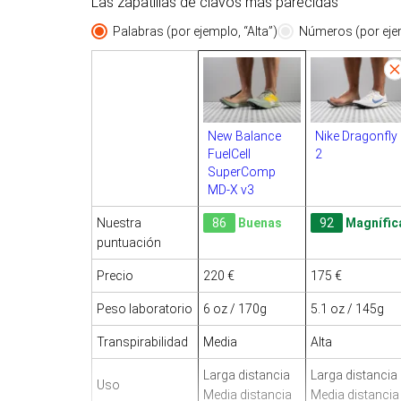
Las zapatillas de clavos más parecidas
Palabras (por ejemplo, “Alta”)
Números (por ejem
New Balance
Nike Dragonfly
FuelCell
2
SuperComp
MD-X v3
Nuestra
86
Buenas
92
Magnífic
puntuación
Precio
220 €
175 €
Peso laboratorio
6 oz / 170g
5.1 oz / 145g
Transpirabilidad
Media
Alta
Larga distancia
Larga distancia
Uso
Media distancia
Media distancia