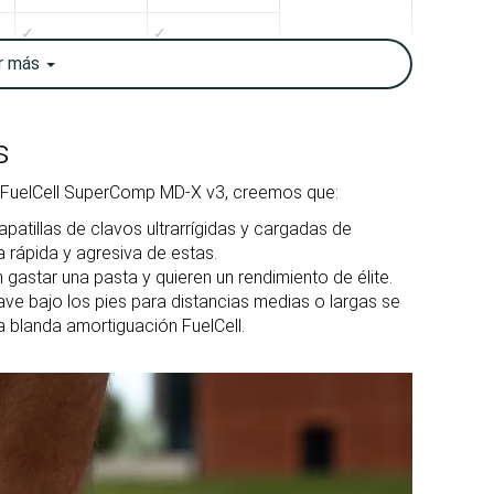
✓
✓
r
más
Ancha
Estrecha
Ancha
Media
s
-0.1 mm
2.0 mm
 FuelCell SuperComp MD-X v3, creemos que:
-
Tallan un poquito
atillas de clavos ultrarrígidas y cargadas de
pequeño
 rápida y agresiva de estas.
 gastar una pasta y quieren un rendimiento de élite.
Equilibrada
Equilibrada
ve bajo los pies para distancias medias o largas se
a blanda amortiguación FuelCell.
Estándar
Estándar
Moderada
Flexible
Firme
Flexibles