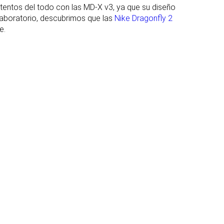
entos del todo con las MD-X v3, ya que su diseño
l laboratorio, descubrimos que las
Nike Dragonfly 2
Estándar
Estándar
e.
#3
#5
Top 50%
Top 21%
#4
#10
33% inferior
Top 42%