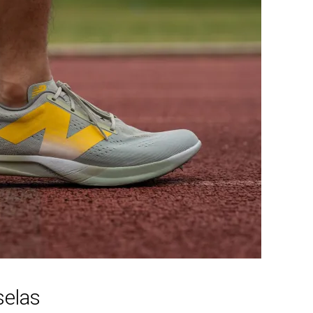
Flexible
Flexibles
Estándar
Estándar
-
Muy blanda
Tirador estándar
Ninguno
19.2 mm
19.8 mm
19.3 mm
17.8 mm
Estándar
Estándar
Muy ancha
Estándar
selas