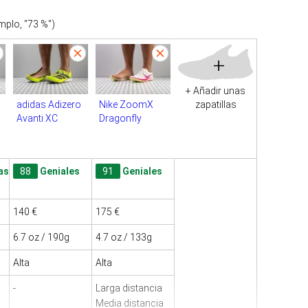
plo, "73 %")
+
+ Añadir unas
adidas Adizero
Nike ZoomX
zapatillas
Avanti XC
Dragonfly
as
88
Geniales
91
Geniales
140 €
175 €
6.7 oz / 190g
4.7 oz / 133g
Alta
Alta
-
Larga distancia
Media distancia