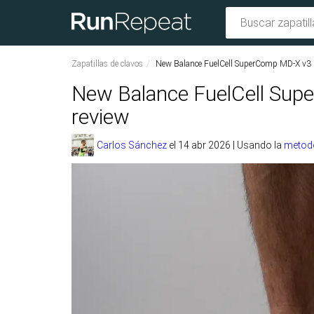
Zapatillas de clavos
New Balance FuelCell SuperComp MD-X v3
New Balance FuelCell Supe
review
Carlos Sánchez
el
14 abr 2026
|
Usando la
metodo