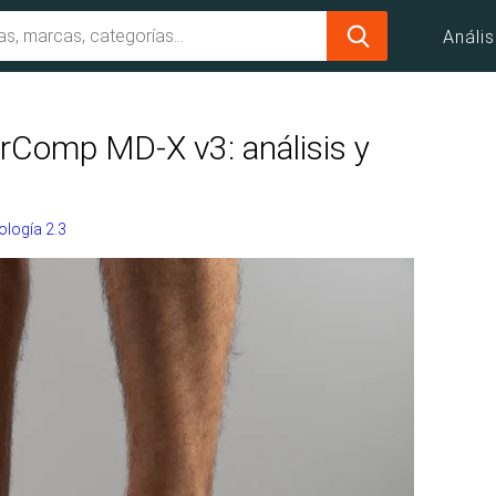
Anális
rComp MD-X v3: análisis y
logía 2.3