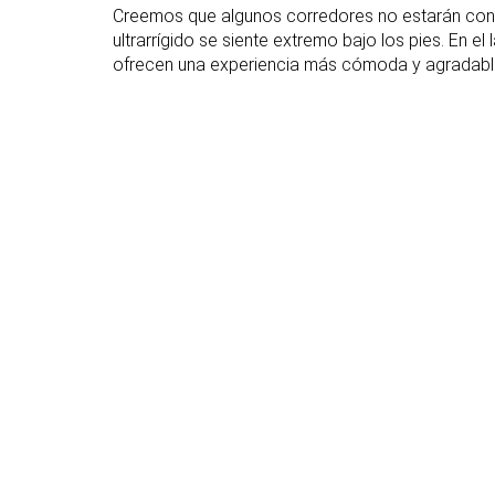
antepié
Creemos que algunos corredores no estarán cont
ultrarrígido se siente extremo bajo los pies. En e
Anchura de la
Estándar
Estándar
ofrecen una experiencia más cómoda y agradabl
mediasuela -
talón
Clasificación
#14
#3
41% inferior
Top 13%
Popularidad
#16
#2
33% inferior
Top 9%