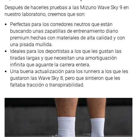
Drop
6.2 mm
8.3 mm
7.0 mm
Después de hacerles pruebas a las Mizuno Wave Sky 9 en
laboratorio
nuestro laboratorio, creemos que son:
6.0 mm
8.0 mm
8.0 mm
Drop marca
Perfectas para los corredores neutros que están
Técnica de
Medio/antepié
Talón
Medio/antepi
buscando unas zapatillas de entrenamiento diario
carrera
Medio/antepié
premium hechas con materiales de alta calidad y con
una pisada mullida.
Tallan un poquito
-
Media talla m
Ideales para los deportistas a los que les gustan las
Talla
pequeño
pequeñas
tiradas largas y que necesitan una amortiguación
infinita que aguante la carrera entera.
Rigidez de la
-
-
Equilibrada
Una buena actualización para los runners a los que les
mediasuela
gustaron las Wave Sky 8, pero que sintieron que les
Diferencia de
Pequeña
Pequeña
Pequeña
faltaba tracción o transpirabilidad.
la rigidez de la
mediasuela
en frío
Durabilidad
Buena
Decente
Decente
de la parte
delantera