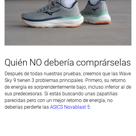
Durabilidad
Alta
Media
Alta
del acolchado
del talón
Durabilidad
Decente
Buena
Buena
de la suela
exterior
Transpirabilidad
Media
Media
Media
Quién NO debería comprárselas
Anchura /
Media
Media
Media
ajuste
Después de todas nuestras pruebas, creemos que las Wave
Sky 9 tienen 3 problemas principales. Primero, su retorno
Anchura de la
Estrecha
Media
Media
de energía es sorprendentemente bajo, incluso inferior al de
parte
sus predecesoras. Si estás buscando unas zapatillas
delantera
parecidas pero con un mejor retorno de energía, no
Flexibilidad
Rígida
Rígida
Rígida
deberías perderte las
ASICS Novablast 5
.
Rigidez
Rígidas
Rígidas
Moderadas
torsional
Rigidez del
Rígido
Rígido
Moderado