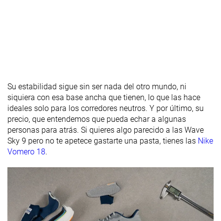
contrafuerte
del talón
Talón
44.3 mm
41.3 mm
40.1 mm
laboratorio
44.0 mm
36.0 mm
Talón marca
Antepié
38.1 mm
33.0 mm
33.1 mm
Su estabilidad sigue sin ser nada del otro mundo, ni
laboratorio
siquiera con esa base ancha que tienen, lo que las hace
Antepié
38.0 mm
28.0 mm
ideales solo para los corredores neutros. Y por último, su
marca
precio, que entendemos que pueda echar a algunas
personas para atrás. Si quieres algo parecido a las Wave
Anchuras
Estándar
Estándar
Estándar
Sky 9 pero no te apetece gastarte una pasta, tienes las
Nike
disponibles
Ancho
Vomero 18
.
Orthotic
✓
✓
✓
friendly
Todas las
Todas las
Todas las
Estación
estaciones
estaciones
estaciones
Removable
✓
✓
✓