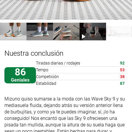
Nuestra conclusión
Tiradas diarias / rodajes
92
86
Tempo
53
Competición
38
Geniales
Estabilidad
87
Mizuno quiso sumarse a la moda con las Wave Sky 9 y su
mediasuela fluida, dejando atrás su versión anterior llena
de burbujitas, y como ya te puedes imaginar, sí, ¡lo ha
conseguido! Nos encantó que las Sky 9 ofreciesen una
pisada tan mullida, aunque la altura de su suela haga que
sean un poco inestables. Están hechas para durar, y