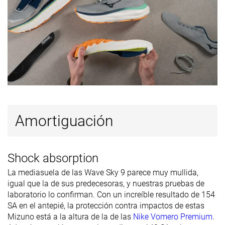
insole
Clasificación
#79
#181
#203
Top 22%
Top 49%
45% infer
Popularidad
#187
#260
#239
Top 50%
30% inferior
36% infer
Amortiguación
Shock absorption
La mediasuela de las Wave Sky 9 parece muy mullida,
igual que la de sus predecesoras, y nuestras pruebas de
laboratorio lo confirman. Con un increíble resultado de 154
SA en el antepié, la protección contra impactos de estas
Mizuno está a la altura de la de las
Nike Vomero Premium
.