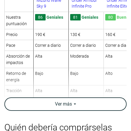
Mizuno Wave
Under Armour
Under Armou
Sky 9
Infinite Pro
Infinite Elite 2
Nuestra
86
Geniales
81
Geniales
80
Buenas
puntuación
Precio
190 €
130 €
160 €
Pace
Correr a diario
Correr a diario
Correr a diario
Absorción de
Alta
Moderada
Alta
impactos
Retorno de
Bajo
Bajo
Alto
energía
Tracción
Alta
Alta
Alta
Arch support
Neutral
Neutral
Neutral
Ver
más
Peso
10.4 oz / 295g
10.8 oz / 305g
10.2 oz / 288
laboratorio
0.4 oz / 10g
10.8 oz / 306g
10.2 oz / 290
Quién debería comprárselas
Peso marca