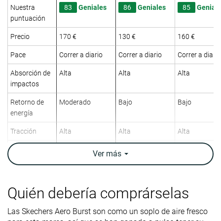
Nuestra
83
Geniales
86
Geniales
85
Genial
puntuación
Precio
170 €
130 €
160 €
Pace
Correr a diario
Correr a diario
Correr a diario
Absorción de
Alta
Alta
Alta
impactos
Retorno de
Moderado
Bajo
Bajo
energía
Tracción
Alta
Alta
Alta
Arch support
Neutral
Neutral
Neutral
Ver
más
Peso
11.4 oz / 322g
9.3 oz / 264g
9.1 oz / 258g
laboratorio
9.2 oz / 260g
9.3 oz / 265g
Quién debería comprárselas
Peso marca
Drop
8.8 mm
7.6 mm
8.3 mm
Las Skechers Aero Burst son como un soplo de aire fresco
laboratorio