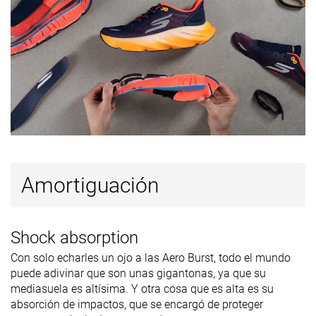
Clasificación
#132
#80
#100
Top 36%
Top 22%
Top 27%
Popularidad
#33
#193
#99
Top 9%
48% inferior
Top 27%
Amortiguación
Shock absorption
Con solo echarles un ojo a las Aero Burst, todo el mundo
puede adivinar que son unas gigantonas, ya que su
mediasuela es altísima. Y otra cosa que es alta es su
absorción de impactos, que se encargó de proteger