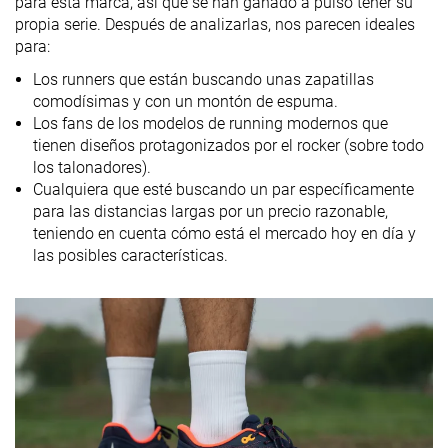
para esta marca, así que se han ganado a pulso tener su
6.0 mm
8.0 mm
10.0 mm
Drop marca
propia serie. Después de analizarlas, nos parecen ideales
para:
Técnica de
Talón
Medio/antepié
Talón
carrera
Medio/antepié
Medio/antepi
Los runners que están buscando unas zapatillas
comodísimas y con un montón de espuma.
Talla
Tallan bien
Tallan bien
Tallan bien
Los fans de los modelos de running modernos que
tienen diseños protagonizados por el rocker (sobre todo
Rigidez de la
Equilibrada
Equilibrada
Equilibrada
los talonadores).
mediasuela
Cualquiera que esté buscando un par específicamente
Diferencia de
Normal
Normal
Normal
para las distancias largas por un precio razonable,
la rigidez de la
teniendo en cuenta cómo está el mercado hoy en día y
mediasuela
las posibles características.
en frío
Durabilidad
Decente
Buena
Decente
de la parte
delantera
Durabilidad
Alta
Alta
Alta
del acolchado
del talón