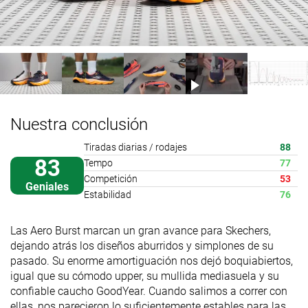
Nuestra conclusión
Tiradas diarias / rodajes
88
83
Tempo
77
Competición
53
Geniales
Estabilidad
76
Las Aero Burst marcan un gran avance para Skechers,
dejando atrás los diseños aburridos y simplones de su
pasado. Su enorme amortiguación nos dejó boquiabiertos,
igual que su cómodo upper, su mullida mediasuela y su
confiable caucho GoodYear. Cuando salimos a correr con
ellas, nos parecieron lo suficientemente estables para las