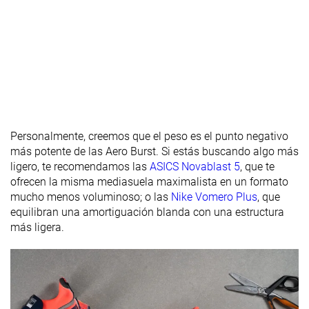
Rocker
✗
✗
✗
Talón
41.7 mm
39.4 mm
37.5 mm
laboratorio
42.0 mm
39.0 mm
39.0 mm
Talón marca
Antepié
32.9 mm
31.8 mm
29.2 mm
laboratorio
Antepié
36.0 mm
31.0 mm
29.0 mm
Personalmente, creemos que el peso es el punto negativo
marca
más potente de las Aero Burst. Si estás buscando algo más
Anchuras
Estándar
Estándar
Estándar
ligero, te recomendamos las
ASICS Novablast 5
, que te
disponibles
Ancho
Ancho
ofrecen la misma mediasuela maximalista en un formato
mucho menos voluminoso; o las
Nike Vomero Plus
, que
Orthotic
✓
✓
✓
equilibran una amortiguación blanda con una estructura
friendly
más ligera.
Todas las
Todas las
Todas las
Estación
estaciones
estaciones
estaciones
Removable
✓
✓
✓
insole