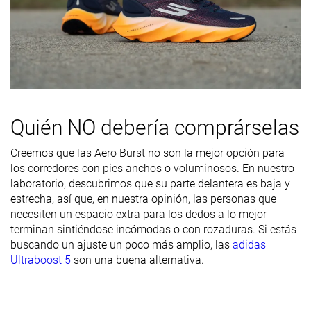
Durabilidad
Buena
Buena
Decente
de la suela
exterior
Transpirabilidad
Media
Media
Media
Anchura /
Media
Media
Media
ajuste
Quién NO debería comprárselas
Anchura de la
Estrecha
Media
Ancha
Creemos que las Aero Burst no son la mejor opción para
parte
los corredores con pies anchos o voluminosos. En nuestro
delantera
laboratorio, descubrimos que su parte delantera es baja y
Flexibilidad
Moderada
Moderada
Moderada
estrecha, así que, en nuestra opinión, las personas que
necesiten un espacio extra para los dedos a lo mejor
Rigidez
Rígidas
Moderadas
Flexibles
terminan sintiéndose incómodas o con rozaduras. Si estás
torsional
buscando un ajuste un poco más amplio, las
adidas
Ultraboost 5
son una buena alternativa.
Rigidez del
Rígido
Rígido
Rígido
contrafuerte
del talón