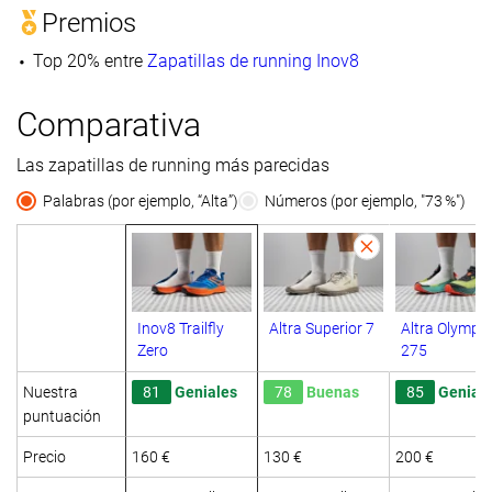
Premios
Top 20% entre
Zapatillas de running Inov8
Comparativa
Las zapatillas de running más parecidas
Palabras (por ejemplo, “Alta”)
Números (por ejemplo, "73 %")
Inov8 Trailfly
Altra Superior 7
Altra Olympu
Zero
275
Nuestra
81
Geniales
78
Buenas
85
Genial
puntuación
Precio
160 €
130 €
200 €