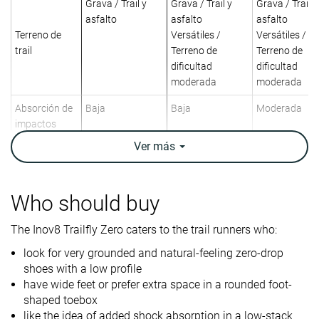
Grava / Trail y
Grava / Trail y
Grava / Trail y
asfalto
asfalto
asfalto
Terreno de
Versátiles /
Versátiles /
trail
Terreno de
Terreno de
dificultad
dificultad
moderada
moderada
Absorción de
Baja
Baja
Moderada
impactos
Ver
más
Retorno de
Bajo
Bajo
Bajo
energía
Tracción
Alta
Alta
Alta
Who should buy
Arch support
Neutral
Neutral
Neutral
The Inov8 Trailfly Zero caters to the trail runners who:
Peso
9.4 oz / 266g
8.3 oz / 235g
10.7 oz / 303
look for very grounded and natural-feeling zero-drop
laboratorio
shoes with a low profile
9.3 oz / 263g
10.8 oz / 305
Peso marca
have wide feet or prefer extra space in a rounded foot-
shaped toebox
Lightweight
✗
✓
✗
like the idea of added shock absorption in a low-stack