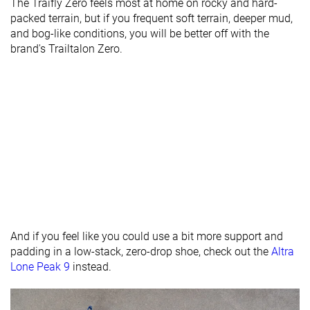
The Traifly Zero feels most at home on rocky and hard-
Durabilidad
Media
Alta
Media
packed terrain, but if you frequent soft terrain, deeper mud,
del acolchado
and bog-like conditions, you will be better off with the
del talón
brand's Trailtalon Zero.
Durabilidad
Buena
Buena
Buena
de la suela
exterior
Transpirabilidad
Media
Media
Media
Anchura /
Media
Media
Ancha
ajuste
Anchura de la
Ancha
Ancha
Ancha
parte
delantera
And if you feel like you could use a bit more support and
Flexibilidad
Flexible
Flexible
Moderada
padding in a low-stack, zero-drop shoe, check out the
Altra
Rigidez
Flexibles
Flexibles
Moderadas
Lone Peak 9
instead.
torsional
Rigidez del
Flexible
Flexible
Flexible