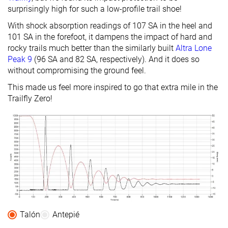
Anchuras
Estándar
Estándar
Estándar
surprisingly high for such a low-profile trail shoe!
disponibles
Ancho
With shock absorption readings of 107 SA in the heel and
Todas las
Todas las
Todas las
101 SA in the forefoot, it dampens the impact of hard and
Estación
estaciones
estaciones
estaciones
rocky trails much better than the similarly built
Altra Lone
Peak 9
(96 SA and 82 SA, respectively). And it does so
Removable
✓
✓
✓
without compromising the ground feel.
insole
This made us feel more inspired to go that extra mile in the
Orthotic
✓
✓
✓
Trailfly Zero!
friendly
Clasificación
#187
#244
#105
Top 50%
34% inferior
Top 29%
Popularidad
#341
#243
#176
8% inferior
35% inferior
Top 48%
Talón
Antepié