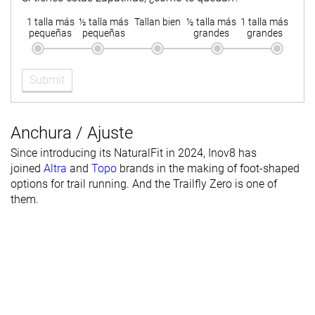
1 talla más
½ talla más
Tallan bien
½ talla más
1 talla más
pequeñas
pequeñas
grandes
grandes
Submit
Anchura / Ajuste
Since introducing its NaturalFit in 2024, Inov8 has
joined
Altra
and
Topo
brands in the making of foot-shaped
options for trail running. And the Trailfly Zero is one of
them.