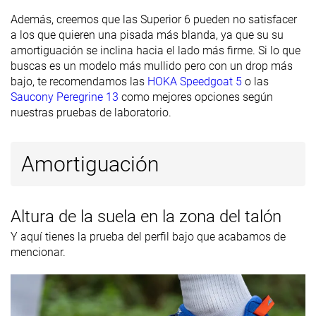
laboratorio
Además, creemos que las Superior 6 pueden no satisfacer
Antepié
20.5 mm
25.0 mm
15.0 mm
a los que quieren una pisada más blanda, ya que su su
marca
amortiguación se inclina hacia el lado más firme. Si lo que
buscas es un modelo más mullido pero con un drop más
Anchuras
Estándar
Estándar
Estándar
bajo, te recomendamos las
HOKA Speedgoat 5
o las
disponibles
Ancho
Saucony Peregrine 13
como mejores opciones según
nuestras pruebas de laboratorio.
Verano
Todas las
Verano
Estación
Todas las
estaciones
Todas las
estaciones
estaciones
Amortiguación
Removable
✓
✓
✓
insole
Orthotic
✓
✓
✓
Altura de la suela en la zona del talón
friendly
Y aquí tienes la prueba del perfil bajo que acabamos de
mencionar.
Clasificación
#560
#161
#321
7% inferior
Top 44%
14% infer
Popularidad
#493
#37
#338
18% inferior
Top 10%
9% inferi