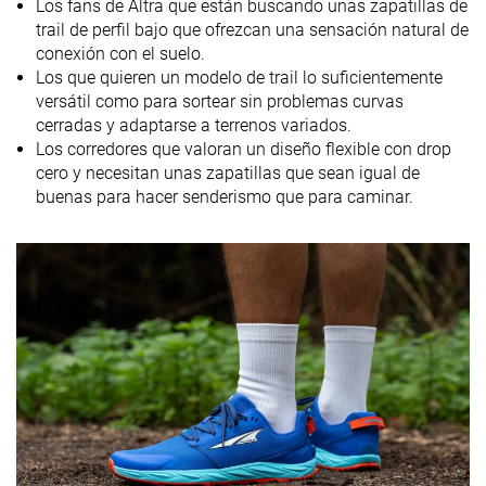
Los fans de Altra que están buscando unas zapatillas de
laboratorio
trail de perfil bajo que ofrezcan una sensación natural de
9.1 oz / 258g
10.4 oz / 295g
9.2 oz / 260g
Peso marca
conexión con el suelo.
Los que quieren un modelo de trail lo suficientemente
Lightweight
✗
✗
✗
versátil como para sortear sin problemas curvas
Drop
0.1 mm
0.0 mm
-0.1 mm
cerradas y adaptarse a terrenos variados.
laboratorio
Los corredores que valoran un diseño flexible con drop
0.0 mm
0.0 mm
0.0 mm
Drop marca
cero y necesitan unas zapatillas que sean igual de
buenas para hacer senderismo que para caminar.
Técnica de
Medio/antepié
Medio/antepié
Medio/antepi
carrera
Tallan un poquito
Tallan bien
Tallan bien
Talla
pequeño
Rigidez de la
-
Equilibrada
-
mediasuela
Diferencia de
Normal
Normal
Pequeña
la rigidez de la
mediasuela
en frío