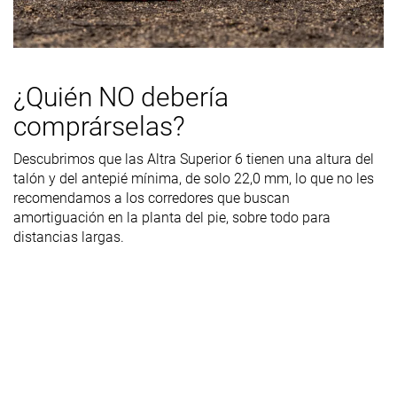
Durabilidad
Muy mala
Decente
Decente
de la parte
delantera
¿Quién NO debería
Durabilidad
Media
Media
Media
del acolchado
comprárselas?
del talón
Descubrimos que las Altra Superior 6 tienen una altura del
Durabilidad
Buena
Buena
Decente
talón y del antepié mínima, de solo 22,0 mm, lo que no les
de la suela
recomendamos a los corredores que buscan
exterior
amortiguación en la planta del pie, sobre todo para
distancias largas.
Transpirabilidad
Alta
Baja
Alta
Anchura /
Media
Ancha
Media
ajuste
Anchura de la
Ancha
Ancha
Ancha
parte
delantera
Flexibilidad
-
Moderada
-