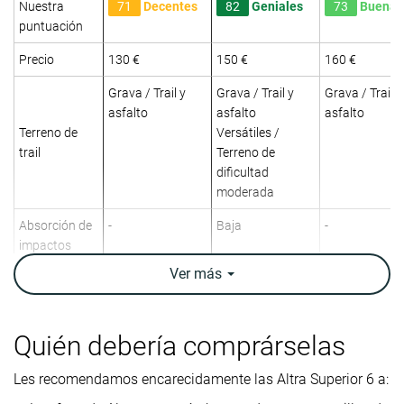
Nuestra
71
Decentes
82
Geniales
73
Buenas
puntuación
Precio
130 €
150 €
160 €
Grava / Trail y
Grava / Trail y
Grava / Trail y
asfalto
asfalto
asfalto
Terreno de
Versátiles /
trail
Terreno de
dificultad
moderada
Absorción de
-
Baja
-
impactos
Ver
más
Retorno de
-
Moderado
-
energía
Tracción
-
-
-
Quién debería comprárselas
Arch support
Neutral
Neutral
Neutral
Les recomendamos encarecidamente las Altra Superior 6 a:
Peso
9.6 oz / 272g
10.9 oz / 309g
9.2 oz / 261g