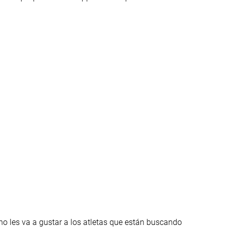
Ancha
Estándar
#15
#5
37% inferior
Top 21%
#19
#10
20% inferior
Top 42%
 les va a gustar a los atletas que están buscando