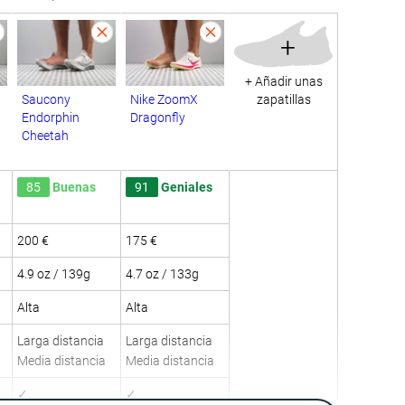
+
+ Añadir unas
Saucony
Nike ZoomX
zapatillas
Endorphin
Dragonfly
Cheetah
85
Buenas
91
Geniales
200 €
175 €
4.9 oz / 139g
4.7 oz / 133g
Alta
Alta
Larga distancia
Larga distancia
Media distancia
Media distancia
✓
✓