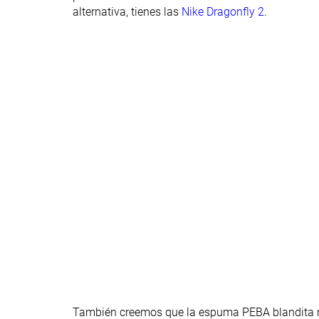
Anchura de la
Estándar
Estándar
alternativa, tienes las
Nike Dragonfly 2
.
mediasuela -
talón
Clasificación
#7
#14
Top 30%
41% inferior
Popularidad
#13
#16
45% inferior
33% inferior
También creemos que la espuma PEBA blandita no