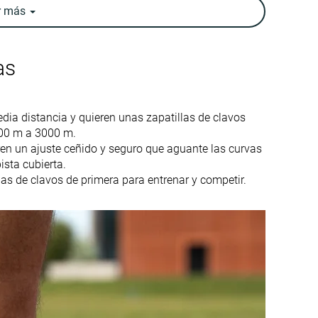
r
más
Media
Estrecha
Media
Media
as
2.8 mm
2.0 mm
-
Tallan un poquito
ia distancia y quieren unas zapatillas de clavos
pequeño
800 m a 3000 m.
ren un ajuste ceñido y seguro que aguante las curvas
Firme
Equilibrada
ista cubierta.
as de clavos de primera para entrenar y competir.
Estándar
Estándar
Moderada
Flexible
Flexibles
Flexibles
Flexibles
Flexibles