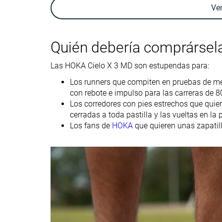
Ve
Anchura / ajuste
Estrecha
Ancha
Anchura de la
Estrecha
Media
parte delantera
Quién debería comprársel
Drop laboratorio
2.7 mm
1.5 mm
Las HOKA Cielo X 3 MD son estupendas para:
-
Media talla más
Los runners que compiten en pruebas de med
Talla
pequeñas
con rebote e impulso para las carreras de 
Los corredores con pies estrechos que quie
Rigidez de la
Blanda
Blanda
cerradas a toda pastilla y las vueltas en la p
mediasuela
Los fans de
HOKA
que quieren unas zapatill
Acolchado de la
Estándar
Estándar
lengüeta
Flexibilidad
Moderada
Rígida
Rigidez torsional
Flexibles
Moderadas
Rigidez del
Flexibles
Flexibles
contrafuerte del