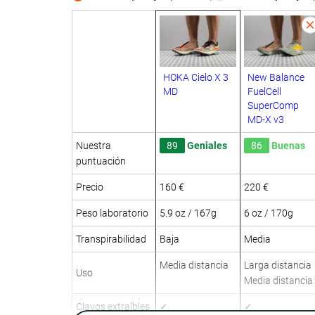
HOKA Cielo X 3
New Balance
MD
FuelCell
SuperComp
MD-X v3
Nuestra
89
Geniales
86
Buenas
puntuación
Precio
160 €
220 €
Peso laboratorio
5.9 oz / 167g
6 oz / 170g
Transpirabilidad
Baja
Media
Media distancia
Larga distancia
Uso
Media distancia
Clavos extraíbles
✓
✓