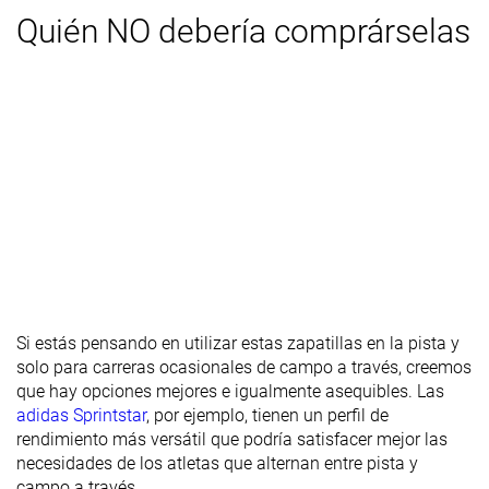
Quién NO debería comprárselas
Tirador del
Tirador circular
Ninguno
Ninguno
talón
Altura de la
15.8 mm
15.0 mm
17.6 mm
suela en la
zona del talón
laboratorio
Antepié
14.2 mm
10.9 mm
14.8 mm
Grosor de la
Gruesa
Fina
Estándar
plantilla
Anchura de la
Estrecha
Estándar
Ancha
mediasuela -
Si estás pensando en utilizar estas zapatillas en la pista y
antepié
solo para carreras ocasionales de campo a través, creemos
que hay opciones mejores e igualmente asequibles. Las
Anchura de la
Estándar
Estándar
Ancha
adidas Sprintstar
, por ejemplo, tienen un perfil de
mediasuela -
rendimiento más versátil que podría satisfacer mejor las
talón
necesidades de los atletas que alternan entre pista y
campo a través.
Ranking
#5
#23
#6
16% inferior
4% inferior
1% inferior