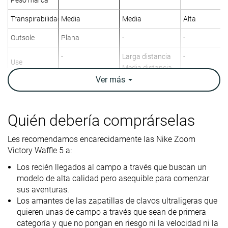
Transpirabilidad
Media
Media
Alta
Outsole
Plana
-
-
-
Larga distancia
-
Use
Media distancia
Ver
más
Tierra
-
-
Superficie
Hierba
Caucho
Quién debería comprárselas
Anchura /
Estrecha
Ancha
Media
Les recomendamos encarecidamente las Nike Zoom
ajuste
Victory Waffle 5 a:
Anchura de la
Estrecha
-
Media
Los recién llegados al campo a través que buscan un
parte
modelo de alta calidad pero asequible para comenzar
delantera
sus aventuras.
Drop
1.6 mm
4.1 mm
2.8 mm
Los amantes de las zapatillas de clavos ultraligeras que
laboratorio
quieren unas de campo a través que sean de primera
categoría y que no pongan en riesgo ni la velocidad ni la