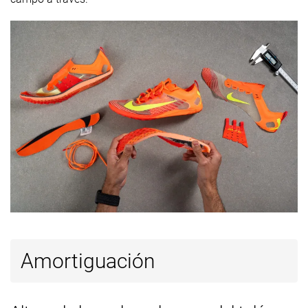
Popularity
#6
#22
#3
1% inferior
8% inferior
Top 50%
Amortiguación