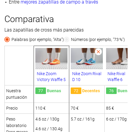
Entre
mejores zapatillas de campo a través
Comparativa
Las zapatillas de cross más parecidas
Palabras (por ejemplo, “Alta”)
Números (por ejemplo, "73 %")
Nike Zoom
Nike Zoom Rival
Nike Rival
Victory Waffle 5
D 10
Waffle 6
Nuestra
77
Buenas
72
Decentes
76
Buenas
puntuación
Precio
110 €
70 €
85 €
Peso
4.6 oz / 130g
5.7 oz / 161g
6 oz / 170g
laboratorio
4.6 oz / 130.4g
Peso marca