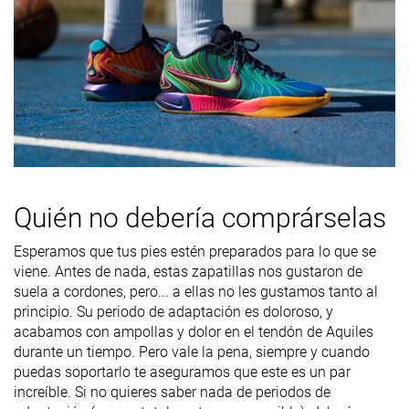
Tallan un poquito
Tallan bien
Media talla m
Talla
pequeño
pequeñas
Rigidez de la
-
Equilibrada
Firme
mediasuela
Flexibilidad
Rígida
Rígida
Rígida
Rigidez
Firmes
Firmes
Firmes
torsional
Quién no debería comprárselas
Rigidez del
Firmes
Firmes
Firmes
contrafuerte
Esperamos que tus pies estén preparados para lo que se
del talón
viene. Antes de nada, estas zapatillas nos gustaron de
suela a cordones, pero... a ellas no les gustamos tanto al
Anchura /
Ancha
Ancha
Media
principio. Su periodo de adaptación es doloroso, y
ajuste
acabamos con ampollas y dolor en el tendón de Aquiles
durante un tiempo. Pero vale la pena, siempre y cuando
Anchura de la
Media
Media
Media
puedas soportarlo te aseguramos que este es un par
parte
increíble. Si no quieres saber nada de periodos de
delantera