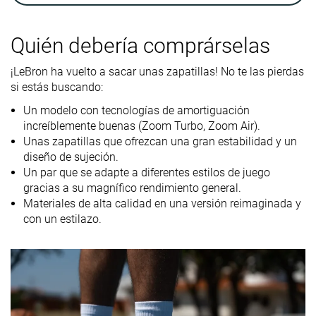
Ankle support
✓
✓
✓
Quién debería comprárselas
Peso
14.2 oz / 403g
15.5 oz / 439g
12.6 oz / 356
laboratorio
¡LeBron ha vuelto a sacar unas zapatillas! No te las pierdas
si estás buscando:
Lightweight
✗
✗
✓
Un modelo con tecnologías de amortiguación
Transpirabilidad
Media
Baja
Media
increíblemente buenas (Zoom Turbo, Zoom Air).
Unas zapatillas que ofrezcan una gran estabilidad y un
Durabilidad
Buena
Buena
Mala
diseño de sujeción.
de la suela
Un par que se adapte a diferentes estilos de juego
exterior
gracias a su magnífico rendimiento general.
Drop
4.2 mm
7.7 mm
5.4 mm
Materiales de alta calidad en una versión reimaginada y
laboratorio
con un estilazo.
Altura de la
26.6 mm
31.1 mm
30.0 mm
suela en la
zona del talón
laboratorio
Antepié
22.4 mm
23.4 mm
24.6 mm