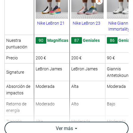
Nike LeBron 21
Nike LeBron 23
Nike Giannis
Immortality 4
Nuestra
90
Magníficas
87
Geniales
86
Genial
puntuación
Precio
200 €
200 €
90 €
LeBron James
LeBron James
Giannis
Signature
Antetokounm
Absorción de
Moderada
Alta
Moderada
impactos
Retorno de
Moderado
Alto
Bajo
energía
Tracción
Alta
Moderada
Moderada
Ver
más
Top
Bajo
Bajo
Bajo