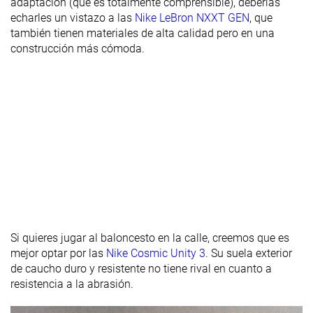
adaptación (que es totalmente comprensible), deberías
Anchura de la
Ancha
Estándar
Ancha
echarles un vistazo a las
Nike LeBron NXXT GEN
, que
mediasuela -
también tienen materiales de alta calidad pero en una
antepié
construcción más cómoda.
Anchura de la
Estándar
Estándar
Muy ancha
mediasuela -
talón
Durabilidad
Media
Alta
Alta
del acolchado
del talón
Durabilidad
Buena
Buena
Decente
de la parte
delantera
Si quieres jugar al baloncesto en la calle, creemos que es
Grosor de la
Estándar
Muy gruesa
Estándar
mejor optar por las
Nike Cosmic Unity 3
. Su suela exterior
plantilla
de caucho duro y resistente no tiene rival en cuanto a
resistencia a la abrasión.
Dureza de la
Estándar
-
Estándar
suela