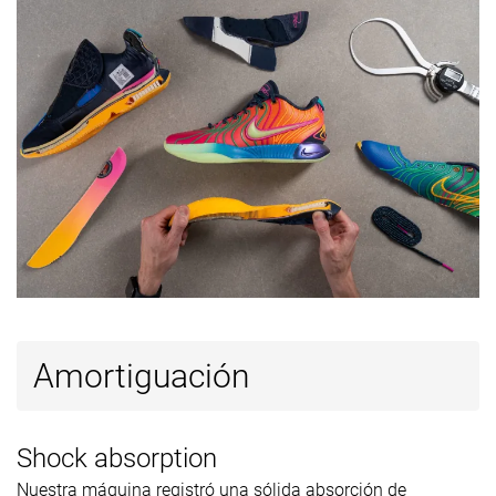
Grosor de la
Estándar
Estándar
Estándar
suela
Tirador del
Tirador estándar
Ninguno
Ninguno
talón
Clasificación
#8
#11
#18
Top 13%
Top 26%
Top 42%
Popularidad
#45
#11
#14
30% inferior
Top 26%
Top 33%
Amortiguación
Shock absorption
Nuestra máquina registró una sólida absorción de