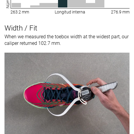
263.2 mm
Longitud interna
276.9 mm
Width / Fit
When we measured the toebox width at the widest part, our
caliper returned 102.7 mm.