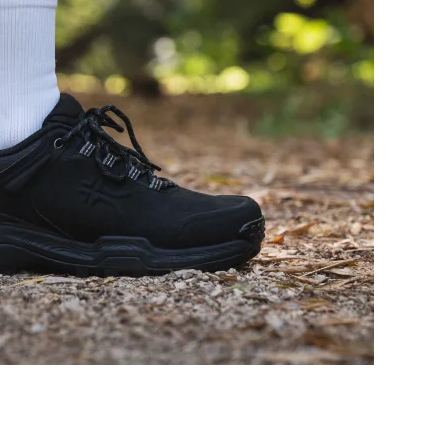
Tallan bien
Tallan un poquito
pequeño
Equilibrada
Blanda
Grande
Estándar
Moderadas
Firmes
Firmes
Flexibles
Rígida
Moderada
-
Estándar
-
Malla