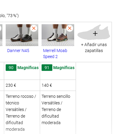
o, "73 %")
+
+ Añadir unas
Danner N45
Merrell Moab
zapatillas
Speed 2
90
Magníficas
91
Magníficas
230 €
140 €
Terreno rocoso /
Terreno sencillo
técnico
Versátiles /
Versátiles /
Terreno de
Terreno de
dificultad
dificultad
moderada
moderada