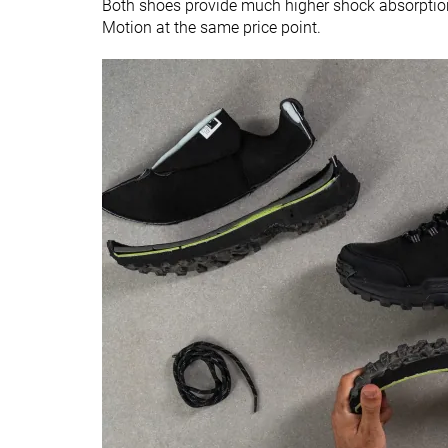
Both shoes provide much higher shock absorption
dibujo de la suela
Motion at the same price point.
Altura de la suela
38.6 mm
32.7 mm
en la zona del
talón laboratorio
Antepié
26.5 mm
19.0 mm
Anchuras
Estándar
Estándar
disponibles
Ancho
-
-
Tecnología
Tirador del talón
Ninguno
Tirador circular
Removable insole
✓
✓
Clasificación
#34
#26
12% inferior
33% inferior
Popularidad
#32
#25
17% inferior
35% inferior