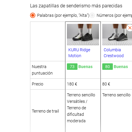
Las zapatillas de senderismo más parecidas
Palabras (por ejemplo, “Alta”)
Números (por ejempl
KURU Ridge
Columbia
Motion
Crestwood
Nuestra
73
Buenas
80
Buenas
puntuación
Precio
180 €
80 €
Terreno sencillo
Terreno sencillo
Versátiles /
Terreno de
Terreno de trail
dificultad
moderada