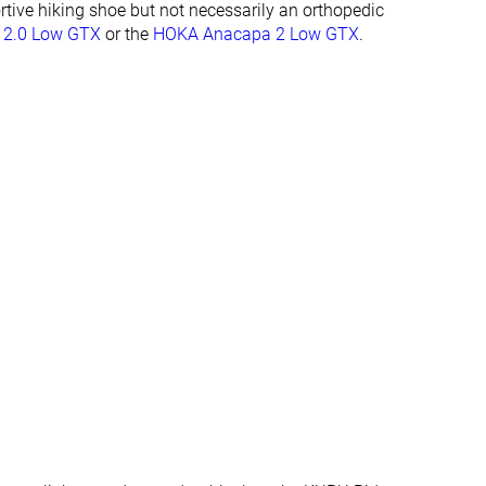
ortive hiking shoe but not necessarily an orthopedic
r 2.0 Low GTX
or the
HOKA Anacapa 2 Low GTX
.
Todas las
Verano
estaciones
Todas las
estaciones
Buena
Muy buena
Media
Baja
Buena
Buena
Media
Media
Media
Ancha
3.9 mm
3.7 mm