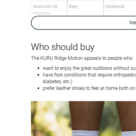
Absorción de
Baja
Moderada
impactos
Ve
Retorno de
Moderado
Moderado
energía
Peso laboratorio
16.2 oz / 458g
13.4 oz / 380g
Who should buy
Peso marca
14 oz / 397g
12.3 oz / 350g
The KURU Ridge Motion appeals to people who:
Lightweight
✗
✓
want to enjoy the great outdoors without su
Transpirabilidad
Baja
Alta
have foot conditions that require orthopedic s
diabetes, etc.)
Senderismo de
Senderismo de
prefer leather shoes to feel at home both on t
un día
un día
Uso
Para
principiantes
Orthotic friendly
✓
✓
Drop laboratorio
12.1 mm
13.7 mm