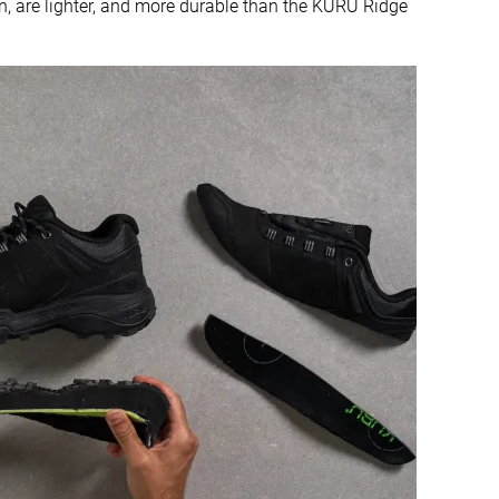
, are lighter, and more durable than the KURU Ridge
35.3 mm
38.8 mm
24.0 mm
23.8 mm
Estándar
Estándar
Ancho
Ortholite
-
Vibram
Tirador estándar
Tirador circular
✓
✓
#3
#1
Top 8%
Top 3%
#28
#4
28% inferior
Top 11%