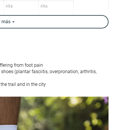
Alta
Alta
r
más
Moderado
Bajo
12.5 oz / 354g
11.6 oz / 329g
12.3 oz / 350g
✓
✓
ffering from foot pain
Media
Alta
hoes (plantar fasciitis, overpronation, arthritis,
Trekking
Senderismo de
he trail and in the city
Senderismo de
un día
un día
Senderismo
rápido
✓
✓
11.3 mm
15.0 mm