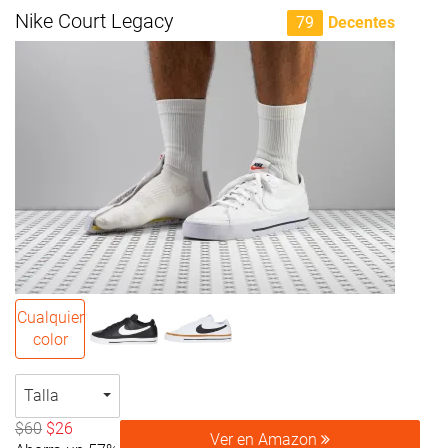
Nike Court Legacy
79
Decentes
Cualquier
color
Talla
$60
$26
Ver en Amazon