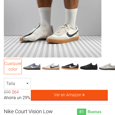
Cualquier
color
Talla
$90
$64
Ver en Amazon
Ahorra un 29%
Nike Court Vision Low
81
Buenas