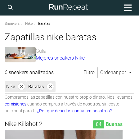
Sneakers
Nike
Baratas
Zapatillas nike baratas
Guía
Mejores sneakers Nike
6 sneakers analizadas
Filtro
Ordenar por
Nike
Baratas
Compramos las zapatillas con nuestro propio dinero. Nos llevamos
comisiones
cuando compras a través de nosotros, sin coste
adicional para ti.
¿Por qué deberías confiar en nosotros?
Nike Killshot 2
84
Buenas