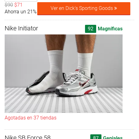
$90
$71
Ver en Dick's Sporting Goods
Ahorra un 21%
Nike Initiator
92
Magníficas
Agotadas en 37 tiendas
Nike SB Force 58
87
Geniales