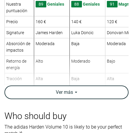
Nuestra
89
Geniales
88
Geniales
91
Magníf
puntuación
Precio
160 €
140 €
120 €
Signature
James Harden
Luka Doncic
Donovan Mitch
Absorción de
Moderada
Baja
Moderada
impactos
Retorno de
Alto
Moderado
Bajo
energía
Tracción
Alta
Baja
Alta
Top
Bajo
Bajo
Bajo
Ver
más
Ankle support
✓
✓
✓
Peso
15.3 oz / 434g
12.9 oz / 366g
14 oz / 397g
Who should buy
laboratorio
The adidas Harden Volume 10 is likely to be your perfect
Lightweight
✗
✓
✗