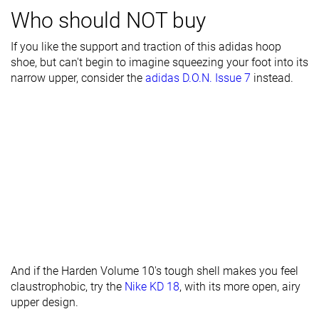
Rígida
Rígida
Rígida
Who should NOT buy
Flexibilidad
Moderada
If you like the support and traction of this adidas hoop
Rigidez
Firmes
Firmes
Firmes
shoe, but can't begin to imagine squeezing your foot into its
torsional
narrow upper, consider the
adidas D.O.N. Issue 7
instead.
Rigidez del
Firmes
Moderadas
Moderadas
contrafuerte
del talón
Anchura /
Estrecha
Media
Media
ajuste
Anchura de la
Estrecha
Media
Media
parte
delantera
Anchura de la
Estándar
Estándar
Estándar
mediasuela -
And if the Harden Volume 10's tough shell makes you feel
antepié
claustrophobic, try the
Nike KD 18
, with its more open, airy
upper design.
Anchura de la
Estándar
Estándar
Ancha