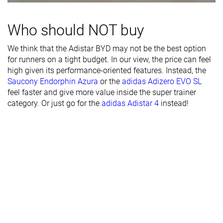
Durabilidad
Buena
Buena
Buena
Who should NOT buy
de la suela
exterior
We think that the Adistar BYD may not be the best option
Transpirabilidad
Baja
Media
Alta
for runners on a tight budget. In our view, the price can feel
high given its performance-oriented features. Instead, the
Anchura /
Media
Media
Estrecha
Saucony Endorphin Azura
or the
adidas Adizero EVO SL
ajuste
feel faster and give more value inside the super trainer
category. Or just go for the
adidas Adistar 4
instead!
Anchura de la
Media
Media
Estrecha
parte
delantera
Flexibilidad
Moderada
Rígida
Rígida
Rigidez
Moderadas
Rígidas
Rígidas
torsional
Rigidez del
Rígido
Rígido
Flexible
contrafuerte
del talón