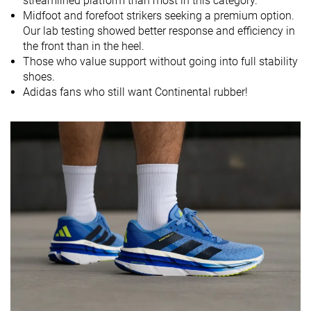
streamlined platform than most in this category.
Drop marca
Midfoot and forefoot strikers seeking a premium option.
Técnica de
Medio/antepié
Medio/antepié
Medio/antepi
Our lab testing showed better response and efficiency in
carrera
the front than in the heel.
Those who value support without going into full stability
Tallan un poquito
Media talla más
Tallan bien
Talla
shoes.
pequeño
pequeñas
Adidas fans who still want Continental rubber!
Rigidez de la
Equilibrada
Blanda
Blanda
mediasuela
Diferencia de
Pequeña
Grande
Pequeña
la rigidez de la
mediasuela
en frío
Durabilidad
Mala
Decente
Decente
de la parte
delantera
Durabilidad
Baja
Media
Media
del acolchado
del talón