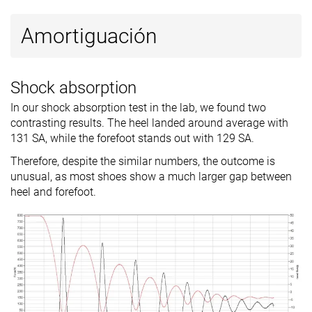
Removable
✓
✓
✓
Amortiguación
insole
Clasificación
#344
#57
#170
8% inferior
Top 16%
Top 46%
Shock absorption
Popularidad
#343
#98
#236
8% inferior
Top 27%
36% infer
In our shock absorption test in the lab, we found two
contrasting results. The heel landed around average with
131 SA, while the forefoot stands out with 129 SA.
Therefore, despite the similar numbers, the outcome is
unusual, as most shoes show a much larger gap between
heel and forefoot.