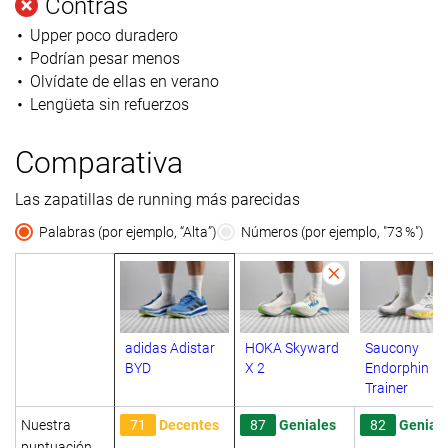
Contras
Upper poco duradero
Podrían pesar menos
Olvídate de ellas en verano
Lengüeta sin refuerzos
Comparativa
Las zapatillas de running más parecidas
Palabras (por ejemplo, “Alta”)
Números (por ejemplo, "73 %")
adidas Adistar
HOKA Skyward
Saucony
BYD
X 2
Endorphin
Trainer
Nuestra
71
Decentes
87
Geniales
82
Genial
puntuación