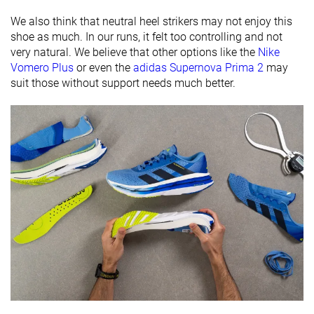
Placa
Placa de carbono
Placa de carbono
Placa de carb
We also think that neutral heel strikers may not enjoy this
shoe as much. In our runs, it felt too controlling and not
Rocker
✗
✓
✓
very natural. We believe that other options like the
Nike
Talón
38.7 mm
45.8 mm
38.9 mm
Vomero Plus
or even the
adidas Supernova Prima 2
may
laboratorio
suit those without support needs much better.
40.0 mm
44.0 mm
42.0 mm
Talón marca
Antepié
31.9 mm
38.2 mm
32.0 mm
laboratorio
Antepié
34.0 mm
39.0 mm
34.0 mm
marca
Anchuras
Estándar
Estándar
Estándar
disponibles
Orthotic
✓
✓
✓
friendly
Todas las
Todas las
Verano
Estación
estaciones
estaciones
Todas las
estaciones