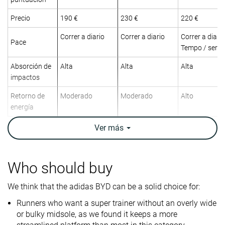
Precio
190 €
230 €
220 €
Correr a diario
Correr a diario
Correr a diario
Pace
Tempo / serie
Absorción de
Alta
Alta
Alta
impactos
Retorno de
Moderado
Moderado
Alto
energía
Tracción
Alta
Alta
Alta
Ver
más
Arch support
Neutral
Neutral
Neutral
Peso
9.8 oz / 278g
10.1 oz / 286g
10.1 oz / 285
Who should buy
laboratorio
10.2 oz / 290g
9.9 oz / 281g
10.1 oz / 286
Peso marca
We think that the adidas BYD can be a solid choice for:
Runners who want a super trainer without an overly wide
Drop
6.8 mm
7.6 mm
6.9 mm
or bulky midsole, as we found it keeps a more
laboratorio
6.0 mm
5.0 mm
8.0 mm