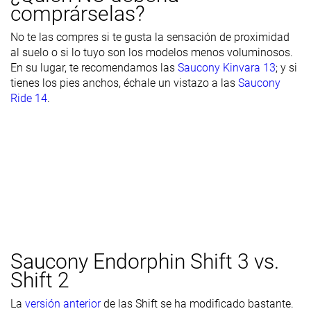
comprárselas?
Rocker
✓
✗
✓
No te las compres si te gusta la sensación de proximidad
Talón
39.6 mm
39.3 mm
36.1 mm
al suelo o si lo tuyo son los modelos menos voluminosos.
laboratorio
39.0 mm
39.0 mm
38.5 mm
En su lugar, te recomendamos las
Saucony Kinvara 13
; y si
Talón marca
tienes los pies anchos, échale un vistazo a las
Saucony
Antepié
33.1 mm
30.6 mm
28.1 mm
Ride 14
.
laboratorio
Antepié
35.0 mm
34.0 mm
32.0 mm
marca
Anchuras
Estándar
Estándar
Estándar
disponibles
Ancho
Ancho
Ancho
Orthotic
✓
✓
✓
friendly
Todas las
Verano
Verano
Saucony Endorphin Shift 3 vs.
Estación
estaciones
Todas las
Todas las
Shift 2
estaciones
estaciones
La
versión anterior
de las Shift se ha modificado bastante.
Removable
✓
✓
✓