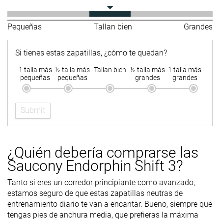
laboratorio
4.0 mm
5.0 mm
6.5 mm
Drop marca
Pequeñas
Tallan bien
Grandes
Técnica de
Medio/antepié
Talón
Talón
carrera
Medio/antepié
Medio/antepi
Si tienes estas zapatillas, ¿cómo te quedan?
Talla
Tallan bien
Tallan bien
Tallan bien
1 talla más
½ talla más
Tallan bien
½ talla más
1 talla más
Rigidez de la
-
Equilibrada
Firme
pequeñas
pequeñas
grandes
grandes
mediasuela
Diferencia de
Normal
Normal
Pequeña
Submit
la rigidez de la
mediasuela
en frío
¿Quién debería comprarse las
Durabilidad
-
Decente
Mala
Saucony Endorphin Shift 3?
de la parte
delantera
Tanto si eres un corredor principiante como avanzado,
estamos seguro de que estas zapatillas neutras de
Durabilidad
-
Alta
Alta
entrenamiento diario te van a encantar. Bueno, siempre que
del acolchado
tengas pies de anchura media, que prefieras la máxima
del talón