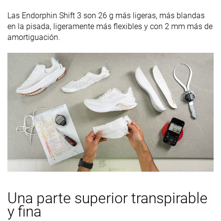
insole
Las Endorphin Shift 3 son 26 g más ligeras, más blandas
Clasificación
#150
#141
#3
Top 41%
Top 38%
Top 1%
en la pisada, ligeramente más flexibles y con 2 mm más de
amortiguación.
Popularidad
#229
#129
#10
38% inferior
Top 35%
Top 3%
Una parte superior transpirable
y fina