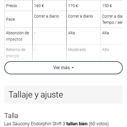
Precio
160 €
170 €
150 €
Correr a diario
Correr a diario
Correr a diario
Pace
Tempo / serie
Absorción de
-
Alta
Alta
impactos
Retorno de
-
Moderado
Alto
energía
Tracción
-
Alta
Moderada
Ver
más
Arch support
Neutral
Neutral
Neutral
Peso
9.6 oz / 272g
9.9 oz / 282g
7.9 oz / 223g
Tallaje y ajuste
laboratorio
9.4 oz / 266g
10 oz / 283g
7.9 oz / 224g
Peso marca
Lightweight
✗
✗
✓
Talla
Drop
6.5 mm
8.7 mm
8.0 mm
Las Saucony Endorphin Shift 3
tallan bien
(60 votos).