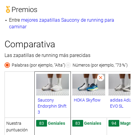
Premios
Entre
mejores zapatillas Saucony de running para
caminar
Comparativa
Las zapatillas de running más parecidas
Palabras (por ejemplo, “Alta”)
Números (por ejemplo, "73 %")
Saucony
HOKA Skyflow
adidas Adize
Endorphin Shift
EVO SL
3
Nuestra
83
Geniales
83
Geniales
94
Magníf
puntuación