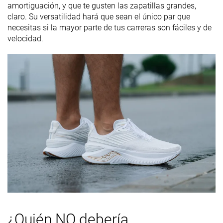
amortiguación, y que te gusten las zapatillas grandes,
Durabilidad
-
Buena
Buena
claro. Su versatilidad hará que sean el único par que
de la suela
necesitas si la mayor parte de tus carreras son fáciles y de
exterior
velocidad.
Transpirabilidad
Media
Alta
Alta
Anchura /
Estrecha
Media
Media
ajuste
Anchura de la
-
Estrecha
Media
parte
delantera
Flexibilidad
-
Rígida
Flexible
Rigidez
Moderadas
Rígidas
Rígidas
torsional
Rigidez del
Moderado
Rígido
Moderado
contrafuerte
del talón
¿Quién NO debería