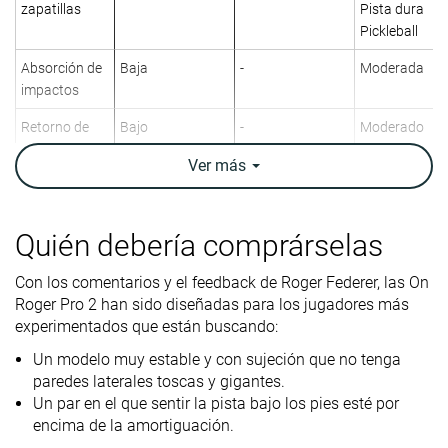
zapatillas
Pista dura
Pickleball
Absorción de
Baja
-
Moderada
impactos
Retorno de
Bajo
-
Moderado
energía
Ver
más
Tracción
Moderada
-
Moderada
Diseño
Velocidad
Velocidad
Estabilidad
Quién debería comprárselas
Transpirabilidad
Alta
Alta
Media
Con los comentarios y el feedback de Roger Federer, las On
Peso
14.4 oz / 407g
13.8 oz / 390g
14.7 oz / 417
Roger Pro 2 han sido diseñadas para los jugadores más
laboratorio
experimentados que están buscando:
Drop
9.1 mm
8.4 mm
7.5 mm
Un modelo muy estable y con sujeción que no tenga
laboratorio
paredes laterales toscas y gigantes.
Un par en el que sentir la pista bajo los pies esté por
Anchura /
Media
Ancha
Ancha
encima de la amortiguación.
ajuste