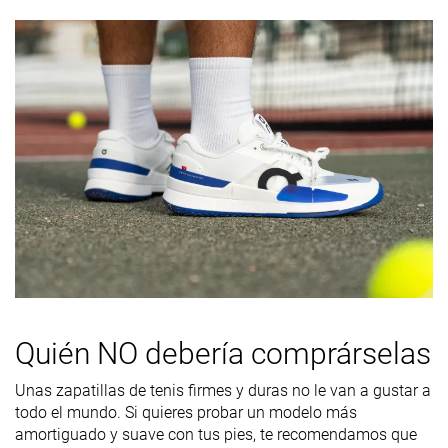
Anchura de la
Media
Ancha
Media
parte
delantera
Media talla más
Media talla más
Media talla m
Talla
pequeñas
pequeñas
pequeñas
Rigidez de la
Firme
Firme
Firme
mediasuela
Flexibilidad
Firme
-
Firme
Rigidez
Firmes
Firmes
Firmes
torsional
Rigidez del
Moderadas
Moderadas
Moderadas
contrafuerte
Quién NO debería comprárselas
del talón
Unas zapatillas de tenis firmes y duras no le van a gustar a
Anchura de la
Ancha
Ancha
Estándar
todo el mundo. Si quieres probar un modelo más
mediasuela -
amortiguado y suave con tus pies, te recomendamos que
antepié