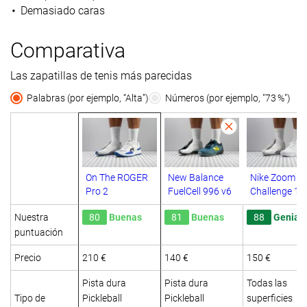
Demasiado caras
Comparativa
Las zapatillas de tenis más parecidas
Palabras (por ejemplo, “Alta”)
Números (por ejemplo, "73 %")
On The ROGER
New Balance
Nike Zoom G
Pro 2
FuelCell 996 v6
Challenge 1
Nuestra
80
Buenas
81
Buenas
88
Genial
puntuación
Precio
210 €
140 €
150 €
Pista dura
Pista dura
Todas las
Tipo de
Pickleball
Pickleball
superficies