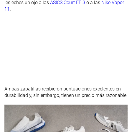
les eches un ojo a las
ASICS Court FF 3
o a las
Nike Vapor
11
.
Anchura de la
Estándar
Estándar
Estándar
mediasuela -
talón
Durabilidad
Decente
Decente
Buena
de la suela
exterior
Durabilidad
Media
Media
Media
del acolchado
del talón
Colaboración
Roger Federer
-
-
Ambas zapatillas recibieron puntuaciones excelentes en
Altura de la
29.2 mm
29.8 mm
30.0 mm
durabilidad y, sin embargo, tienen un precio más razonable.
suela en la
zona del talón
laboratorio
Antepié
20.1 mm
21.4 mm
22.5 mm