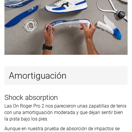
Grosor de la
Estándar
Estándar
Estándar
plantilla
Plantilla
✓
✓
✓
extraíble
Tirador del
Ninguno
Ninguno
Ninguno
talón
Durabilidad
Mala
Decente
Decente
de la parte
delantera
Amortiguación
Dureza de la
Estándar
Dura
Estándar
suela
Grosor de la
Estándar
Estándar
Estándar
Shock absorption
suela
Las On Roger Pro 2 nos parecieron unas zapatillas de tenis
con una amortiguación moderada y que dejan sentir bien
Clasificación
#31
#29
#8
20% inferior
25% inferior
Top 21%
la pista bajo los pies.
Popularidad
#25
#32
#22
35% inferior
17% inferior
43% inferi
Aunque en nuestra prueba de absorción de impactos se