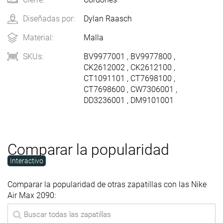
Diseñadas por:
Dylan Raasch
Material:
Malla
SKUs:
BV9977001
,
BV9977800
,
CK2612002
,
CK2612100
,
CT1091101
,
CT7698100
,
CT7698600
,
CW7306001
,
DD3236001
,
DM9101001
Comparar la popularidad
Interactivo
Comparar la popularidad de otras zapatillas con las Nike
Air Max 2090: