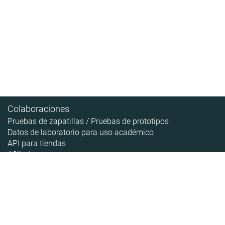
Colaboraciones
Pruebas de zapatillas / Pruebas de prototipos
Datos de laboratorio para uso académico
API para tiendas
Afiliados
Contenido
Acerca de
Pipeline de las zapatillas
Sobre RunRepeat
Guías
Cómo hacemos las pruebas
Guía de tallas
Aviso legal
Noticias
Política de privacidad
Mapa Web