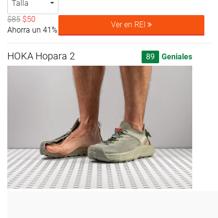
Talla
$85
$50
Ver en REI
Ahorra un 41%
HOKA Hopara 2
89
Geniales