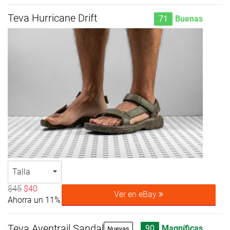
Teva Hurricane Drift
71
Buenas
Talla
$45
$40
Ver en eBay
Ahorra un 11%
Teva Aventrail Sandal
90
Magníficas
Nuevas