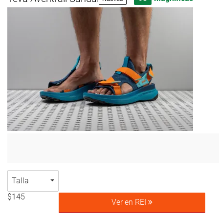
Talla
$145
Ver en REI