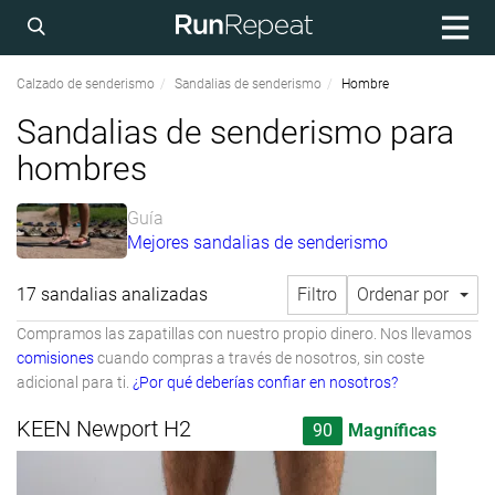
Calzado de senderismo
Sandalias de senderismo
Hombre
Sandalias de senderismo para
hombres
Guía
Mejores sandalias de senderismo
17 sandalias analizadas
Filtro
Ordenar por
Compramos las zapatillas con nuestro propio dinero. Nos llevamos
comisiones
cuando compras a través de nosotros, sin coste
adicional para ti.
¿Por qué deberías confiar en nosotros?
KEEN Newport H2
90
Magníficas