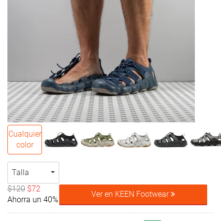
Cualquier
color
Talla
$120
$72
Ver en KEEN Footwear
Ahorra un 40%