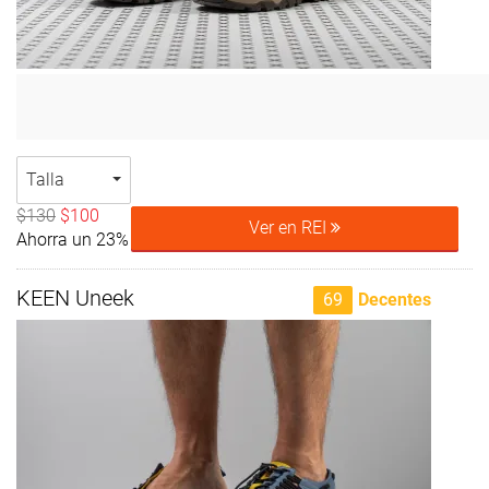
Talla
$130
$100
Ver en REI
Ahorra un 23%
KEEN Uneek
69
Decentes