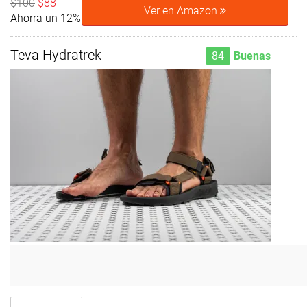
$100
$88
Ver en Amazon
Ahorra un 12%
Teva Hydratrek
84
Buenas