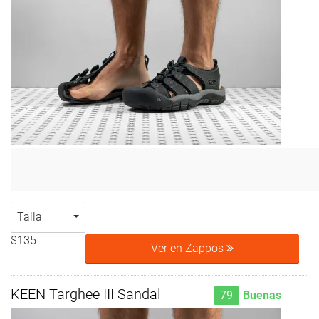
Talla
$135
Ver en Zappos
KEEN Targhee III Sandal
79
Buenas