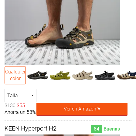
Cualquier
color
Talla
$130
$55
Ver en Amazon
Ahorra un 58%
KEEN Hyperport H2
84
Buenas