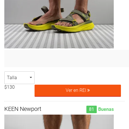
Talla
$130
Ver en REI
KEEN Newport
81
Buenas