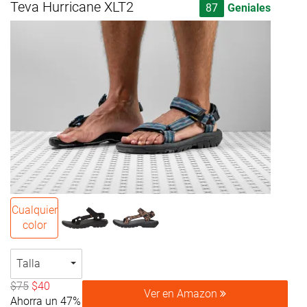
Teva Hurricane XLT2
87
Geniales
Cualquier
color
Talla
$75
$40
Ver en Amazon
Ahorra un 47%